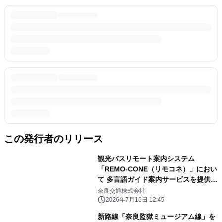
この発行者のリリース
観光バスリモート案内システム
「REMO-CONE（リモコネ）」におい
て 多言語ガイド案内サービスを提供開
始
奈良交通株式会社
2026年7月16日 12:45
新路線「奈良監獄ミュージアム線」を