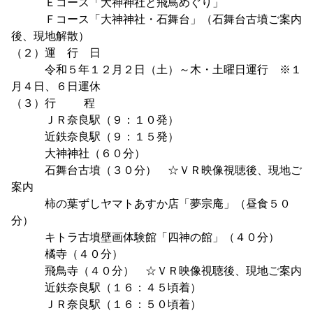
Ｅコース「大神神社と飛鳥めぐり」
Ｆコース「大神神社・石舞台」（石舞台古墳ご案内
後、現地解散）
（２）運 行 日
令和５年１２月２日（土）～木・土曜日運行 ※１
月４日、６日運休
（３）行 程
ＪＲ奈良駅（９：１０発）
近鉄奈良駅（９：１５発）
大神神社（６０分）
石舞台古墳（３０分） ☆ＶＲ映像視聴後、現地ご
案内
柿の葉ずしヤマトあすか店「夢宗庵」（昼食５０
分）
キトラ古墳壁画体験館「四神の館」（４０分）
橘寺（４０分）
飛鳥寺（４０分） ☆ＶＲ映像視聴後、現地ご案内
近鉄奈良駅（１６：４５頃着）
ＪＲ奈良駅（１６：５０頃着）