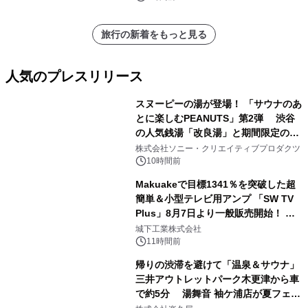
旅行の新着をもっと見る
人気のプレスリリース
スヌーピーの湯が登場！ 「サウナのあ
とに楽しむPEANUTS」第2弾 渋谷
の人気銭湯「改良湯」と期間限定のコ
1
ラボレーション サウナイキタイコラ
株式会社ソニー・クリエイティブプロダクツ
ボグッズも発売決定！
10時間前
Makuakeで目標1341％を突破した超
簡単＆小型テレビ用アンプ 「SW TV
Plus」8月7日より一般販売開始！ ケ
2
ーブル1本つなぐだけ、テレビの音が
城下工業株式会社
ぐっと豊かに
11時間前
帰りの渋滞を避けて「温泉＆サウナ」
三井アウトレットパーク木更津から車
で約5分 湯舞音 袖ケ浦店が夏フェア
3
メニューを提供