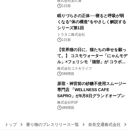
株式会社楽久屋
1日前
眠りづらさの正体──寝ると呼吸が弱
くなる"体の構造"をやさしく解説する
シリーズ第1回
4
トラタニ株式会社
1日前
【世界猫の日に、猫たちの幸せを願っ
て。】 コスモウォーター「にゃんモデ
ル」×フェリシモ「猫部」が コラボキ
5
ャンペーンを実施
株式会社コスモライフ
5時間前
原宿・神宮前の砂糖不使用スムージー
専門店 「WELLNESS CAFE
SAPRO」が8月8日グランドオープン
6
株式会社RSF
4時間前
トップ
乗り物のプレスリリース一覧
奈良交通株式会社