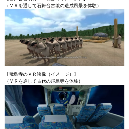
（ＶＲを通して石舞台古墳の造成風景を体験）
【飛鳥寺のＶＲ映像（イメージ）】
（ＶＲを通して古代の飛鳥寺を体験）