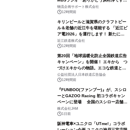
にて8月1日(土)より
物流企画サポート株式会社
12時間前
キリンビールと滋賀県のクラフトビー
ル＆老舗の近江牛を堪能する 「近江ビ
ア電2026」を運行します！ 新たに
「長濱浪漫ビール」が参加！キリン一
近江鉄道株式会社
番搾り飲み放題が復活！
12時間前
第20回「地球温暖化防止全国鉄道広告
キャンペーン」を開催！ エキから つ
づけエキからの物語。エコな鉄道とと
もに。
公益社団法人日本鉄道広告協会
12時間前
『FUNBOO(ファンブー)』が、スシロ
ーとGAZOO Racing 初コラボキャン
ペーンに登場 全国のスシロー店舗で
GR 4車種の FUNBOO(ミニカー)付き
株式会社JAM
メニューが展開されます
1日前
阪神電車×ユニクロ「UTme!」コラボ
レーション企画 ユニクロ神戸三宮店限