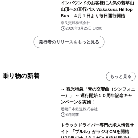
インバウンドのお客様に人気の若草山
山頂への直行バス Wakakusa Hilltop
Bus ４月１日より毎日運行開始
奈良交通株式会社
2026年3月25日 14:00
発行者のリリースをもっと見る
乗り物の新着
もっと見る
～ 観光特急「青の交響曲（シンフォニ
ー）」 ～ 運行開始１０周年記念キャ
ンペーンを実施！
近畿日本鉄道株式会社
8時間前
トラックドライバー専門の求人情報サ
イト 「ブルル」がラジオCMを開始
MBSラジオ『ありがとう浜村淳です』