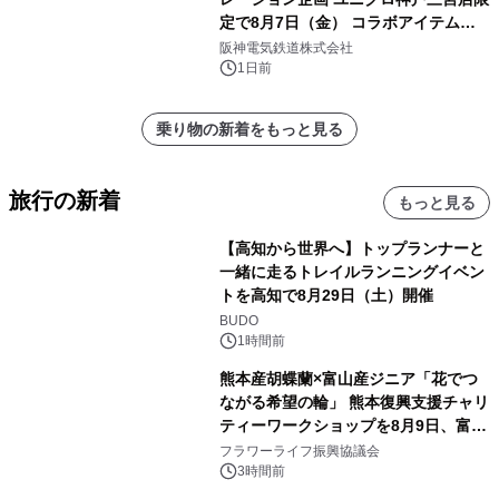
定で8月7日（金） コラボアイテムが
発売決定！
阪神電気鉄道株式会社
1日前
乗り物の新着をもっと見る
旅行の新着
もっと見る
【高知から世界へ】トップランナーと
一緒に走るトレイルランニングイベン
トを高知で8月29日（土）開催
BUDO
1時間前
熊本産胡蝶蘭×富山産ジニア「花でつ
ながる希望の輪」 熊本復興支援チャリ
ティーワークショップを8月9日、富
山・射水で開催
フラワーライフ振興協議会
3時間前