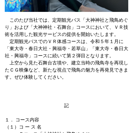
このたび当社では、定期観光バス「大神神社と飛鳥めぐ
り」および「大神神社・石舞台」コースにおいて、ＶＲ技
術を活用した観光サービスの提供を開始いたします。
定期観光バスでのＶＲ体感コースは、令和５年１月に
「東大寺・春日大社・興福寺・若草山」「東大寺・春日大
社・興福寺」コースに続いて第２弾目となります。
上空から見た石舞台古墳や、建立当時の飛鳥寺を再現し
たＣＧ映像など、新たな視点で飛鳥の魅力を再発見できま
す。ぜひ体験してください。
記
１． コース内容
（１）コ ー ス 名