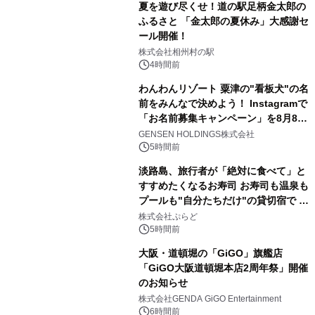
夏を遊び尽くせ！道の駅足柄金太郎の
ふるさと 「金太郎の夏休み」大感謝セ
ール開催！
株式会社相州村の駅
4時間前
わんわんリゾート 粟津の"看板犬"の名
前をみんなで決めよう！ Instagramで
「お名前募集キャンペーン」を8月8日
(土)より開催
GENSEN HOLDINGS株式会社
5時間前
淡路島、旅行者が「絶対に食べて」と
すすめたくなるお寿司 お寿司も温泉も
プールも"自分たちだけ"の貸切宿で 1
日1組限定「岩屋温泉 絵島別庭 海と
株式会社ぷらど
森」の握り寿司プラン
5時間前
大阪・道頓堀の「GiGO」旗艦店
「GiGO大阪道頓堀本店2周年祭」開催
のお知らせ
株式会社GENDA GiGO Entertainment
6時間前