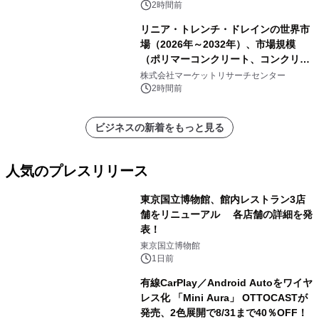
析レポートを発表
2時間前
リニア・トレンチ・ドレインの世界市
場（2026年～2032年）、市場規模
（ポリマーコンクリート、コンクリー
ト、プラスチック、金属）・分析レポ
株式会社マーケットリサーチセンター
ートを発表
2時間前
ビジネスの新着をもっと見る
人気のプレスリリース
東京国立博物館、館内レストラン3店
舗をリニューアル 各店舗の詳細を発
表！
1
東京国立博物館
1日前
有線CarPlay／Android Autoをワイヤ
レス化 「Mini Aura」 OTTOCASTが
発売、2色展開で8/31まで40％OFF！