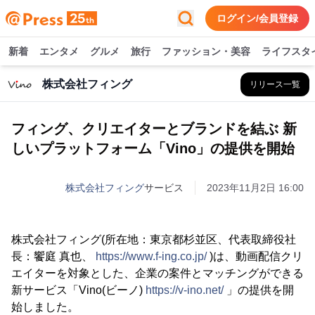
ログイン/会員登録
新着
エンタメ
グルメ
旅行
ファッション・美容
ライフスタ
株式会社フィング
リリース一覧
フィング、クリエイターとブランドを結ぶ 新
しいプラットフォーム「Vino」の提供を開始
株式会社フィング
サービス
2023年11月2日 16:00
株式会社フィング(所在地：東京都杉並区、代表取締役社
長：饗庭 真也、
https://www.f-ing.co.jp/
)は、動画配信クリ
エイターを対象とした、企業の案件とマッチングができる
新サービス「Vino(ビーノ)
https://v-ino.net/
」の提供を開
始しました。