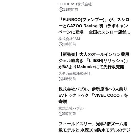
2
OTTOCAST株式会社
11時間前
『FUNBOO(ファンブー)』が、スシロ
ーとGAZOO Racing 初コラボキャン
ペーンに登場 全国のスシロー店舗で
3
GR 4車種の FUNBOO(ミニカー)付き
株式会社JAM
メニューが展開されます
3時間前
【新発売】大人のオールインワン薬用
ジェル歯磨き 「LilliSH(リリッシュ)」
が8/3よりMakuakeにて先行販売開
4
始！
スモカ歯磨株式会社
4時間前
株式会社バブル、伊勢原市へ3人乗り
EVトゥクトゥク 「VIVEL COCO」を
寄贈
5
株式会社バブル
9時間前
フィールドスリー、光学3倍ズーム搭
載モデルと 水深10m防水モデルのデジ