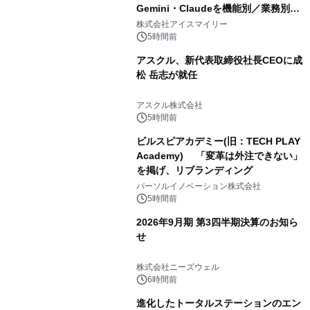
Gemini・Claudeを機能別／業務別に
比較―自社に合う生成AIの選び方がわ
株式会社アイスマイリー
かる実践ガイド
5時間前
アスクル、新代表取締役社長CEOに成
松 岳志が就任
アスクル株式会社
5時間前
ビルスピアカデミー(旧：TECH PLAY
Academy) 「変革は外注できない」
を掲げ、リブランディング
パーソルイノベーション株式会社
5時間前
2026年9月期 第3四半期決算のお知ら
せ
株式会社ニーズウェル
6時間前
進化したトータルステーションのエン