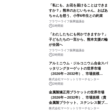
「私にも、お花を届けることはできま
すか？」熊本のおじいちゃん、おばあ
ちゃんを想う、小学6年生との約束
フラワーライフ振興協議会
1時間前
「わたしたちにも何かできますか？」
子どもたちの一言から、熊本支援の輪
が全国へ
フラワーライフ振興協議会
2時間前
アルミニウム・ジルコニウム合金スパ
ッタリングターゲットの世界市場
（2026年～2032年）、市場規模
（0.995、0.999、その他）・分析レポ
株式会社マーケットリサーチセンター
ートを発表
2時間前
金属製矯正用ブラケットの世界市場
（2026年～2032年）、市場規模（貴
金属製ブラケット、ステンレス製ブラ
ケット、純チタン製ブラケット）・分
株式会社マーケットリサーチセンター