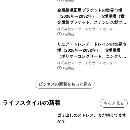
ートを発表
3時間前
金属製矯正用ブラケットの世界市場
（2026年～2032年）、市場規模（貴
金属製ブラケット、ステンレス製ブラ
ケット、純チタン製ブラケット）・分
株式会社マーケットリサーチセンター
析レポートを発表
3時間前
リニア・トレンチ・ドレインの世界市
場（2026年～2032年）、市場規模
（ポリマーコンクリート、コンクリー
ト、プラスチック、金属）・分析レポ
株式会社マーケットリサーチセンター
ートを発表
3時間前
ビジネスの新着をもっと見る
ライフスタイルの新着
もっと見る
ゴミ出しのストレス、まだ抱えてます
か？