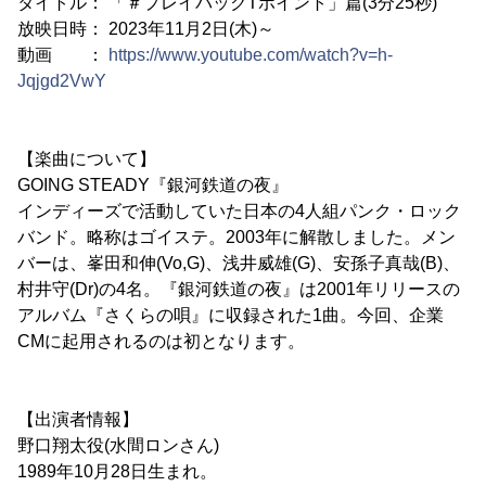
タイトル： 「＃プレイバックTポイント」篇(3分25秒)
放映日時： 2023年11月2日(木)～
動画 ：
https://www.youtube.com/watch?v=h-
Jqjgd2VwY
【楽曲について】
GOING STEADY『銀河鉄道の夜』
インディーズで活動していた日本の4人組パンク・ロック
バンド。略称はゴイステ。2003年に解散しました。メン
バーは、峯田和伸(Vo,G)、浅井威雄(G)、安孫子真哉(B)、
村井守(Dr)の4名。『銀河鉄道の夜』は2001年リリースの
アルバム『さくらの唄』に収録された1曲。今回、企業
CMに起用されるのは初となります。
【出演者情報】
野口翔太役(水間ロンさん)
1989年10月28日生まれ。