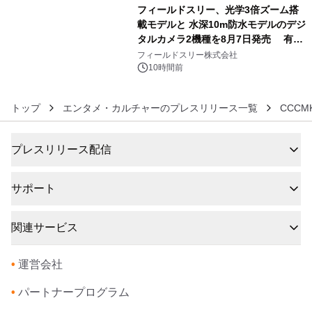
フィールドスリー、光学3倍ズーム搭
載モデルと 水深10m防水モデルのデジ
タルカメラ2機種を8月7日発売 有効
6
約1300万画素、用途別に選べるコンデ
フィールドスリー株式会社
ジ新登場
10時間前
トップ
エンタメ・カルチャーのプレスリリース一覧
CCC
プレスリリース配信
サポート
関連サービス
•
運営会社
•
パートナープログラム