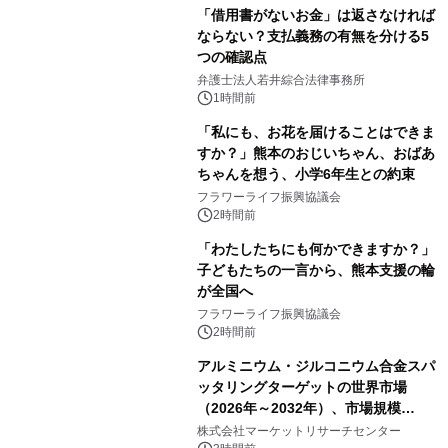
「借用書がないお金」は返さなければ
ならない？支払義務の有無を分ける5
つの確認点
弁護士法人若井綜合法律事務所
1時間前
「私にも、お花を届けることはできま
すか？」熊本のおじいちゃん、おばあ
ちゃんを想う、小学6年生との約束
フラワーライフ振興協議会
2時間前
「わたしたちにも何かできますか？」
子どもたちの一言から、熊本支援の輪
が全国へ
フラワーライフ振興協議会
2時間前
アルミニウム・ジルコニウム合金スパ
ッタリングターゲットの世界市場
（2026年～2032年）、市場規模
（0.995、0.999、その他）・分析レポ
株式会社マーケットリサーチセンター