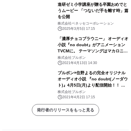
進研ゼミ小学講座が贈る卒園おめでと
うムービー 「つないだ手を離す時」篇
を公開
株式会社ベネッセコーポレーション
2025年3月5日 17:15
「濃厚チョコブラウニー」 オーディオ
小説『no doubt』がアニメーション
TVCMに。 テーマソングはマカロニえ
んぴつの新曲「トマソン」
株式会社ブルボン
2021年4月13日 14:30
ブルボン×住野よるの完全オリジナル
オーディオ小説 『no doubt(ノーダウ
ト)』4月5日(月)より配信開始！！ 男
子高校生役は人気声優の下野紘と梶裕
株式会社ブルボン
貴による夢の共演！
2021年4月2日 17:15
発行者のリリースをもっと見る