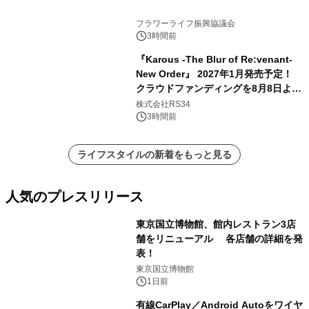
フラワーライフ振興協議会
3時間前
『Karous -The Blur of Re:venant-
New Order』 2027年1月発売予定！
クラウドファンディングを8月8日より
開始
株式会社RS34
3時間前
ライフスタイルの新着をもっと見る
人気のプレスリリース
東京国立博物館、館内レストラン3店
舗をリニューアル 各店舗の詳細を発
表！
1
東京国立博物館
1日前
有線CarPlay／Android Autoをワイヤ