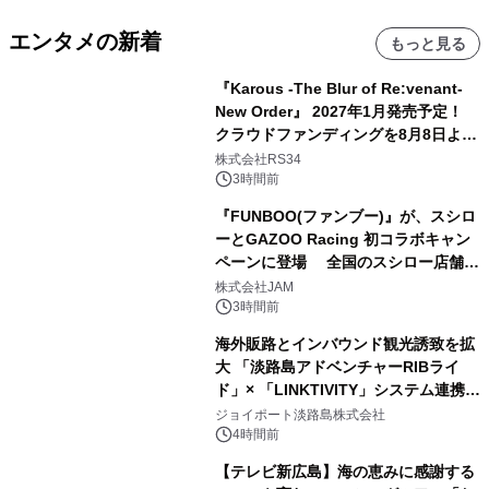
エンタメの新着
もっと見る
『Karous -The Blur of Re:venant-
New Order』 2027年1月発売予定！
クラウドファンディングを8月8日より
開始
株式会社RS34
3時間前
『FUNBOO(ファンブー)』が、スシロ
ーとGAZOO Racing 初コラボキャン
ペーンに登場 全国のスシロー店舗で
GR 4車種の FUNBOO(ミニカー)付き
株式会社JAM
メニューが展開されます
3時間前
海外販路とインバウンド観光誘致を拡
大 「淡路島アドベンチャーRIBライ
ド」× 「LINKTIVITY」システム連携を
開始！
ジョイポート淡路島株式会社
4時間前
【テレビ新広島】海の恵みに感謝する