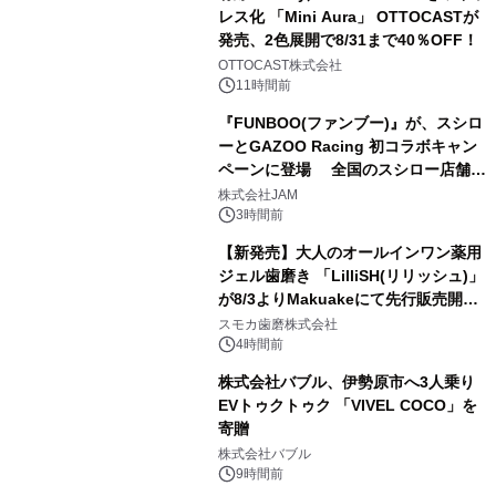
レス化 「Mini Aura」 OTTOCASTが
発売、2色展開で8/31まで40％OFF！
2
OTTOCAST株式会社
11時間前
『FUNBOO(ファンブー)』が、スシロ
ーとGAZOO Racing 初コラボキャン
ペーンに登場 全国のスシロー店舗で
3
GR 4車種の FUNBOO(ミニカー)付き
株式会社JAM
メニューが展開されます
3時間前
【新発売】大人のオールインワン薬用
ジェル歯磨き 「LilliSH(リリッシュ)」
が8/3よりMakuakeにて先行販売開
4
始！
スモカ歯磨株式会社
4時間前
株式会社バブル、伊勢原市へ3人乗り
EVトゥクトゥク 「VIVEL COCO」を
寄贈
5
株式会社バブル
9時間前