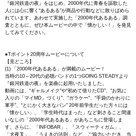
『銀河鉄道の夜』をはじめ、2000年代に青春を謳歌した
人には心に響く“あるある”が商品や行動などに散りばめら
れています。あわせて実施した「2000年代あるある」調
査とともに、ぜひ本ムービーの中で「懐かしい！」を発見
してみてください。
●Tポイント20周年ムービーについて
【見どころ】
(1) 「2000年代あるある」が満載のムービー！
当時の10～20代の必聴バンドの1つGOING STEADYより
『銀河鉄道の夜』を楽曲に起用いたしました。
動画には、“ギャルメイク”や“初めて借りたCD”、“お気に
入りの「マイMD」づくり”、“ガラケー”、“手袋のかわりに
軍手”、“とにかく大きなパン” 20年前学生だった方々には
「懐かしい」、「学生時代はまった」など刺さること間違
いなしの「2000年代あるある」があちこちに登場しま
す。さらに、「INFOBAR」、「スウィーティガム」、
「犬夜叉」、「うえきの法則」など、ご協力いただき、当