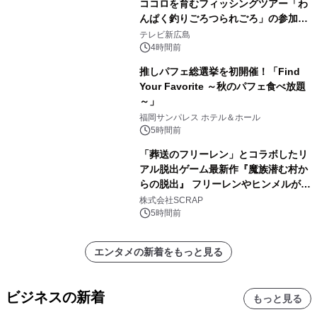
ココロを育むフィッシングツアー「わ
んぱく釣りごろつられごろ」の参加小
学生を募集
テレビ新広島
4時間前
推しパフェ総選挙を初開催！「Find
Your Favorite ～秋のパフェ食べ放題
～」
福岡サンパレス ホテル＆ホール
5時間前
「葬送のフリーレン」とコラボしたリ
アル脱出ゲーム最新作『魔族潜む村か
らの脱出』 フリーレンやヒンメルが武
器を手に魔族を見据える描き下ろしメ
株式会社SCRAP
インビジュアル公開
5時間前
エンタメの新着をもっと見る
ビジネスの新着
もっと見る