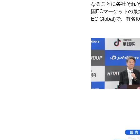
なることに各社それ
国ECマーケットの最大
EC Global)で