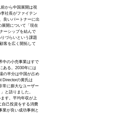
以前から中国展開は視
の李社長がファイテン
き、良いパートナーに出
の展開について「現在
トナーシップを結んで
わりづらいという課題
中国顧客を広く開拓して
界中の小売事業はすで
ある。2030年には
市場の半分は中国が占め
t Directorの黄氏は
非常に膨大なユーザー
。」と語りました。
います。平均年収が上
に自己投資をする消費
事業が良い成功事例と