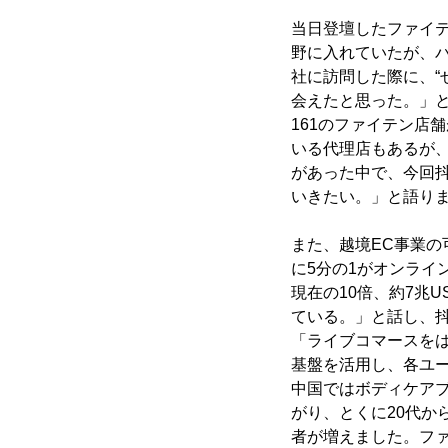
当日登壇したファイ
野に入れていたが、
社に訪問した際に、“
会えたと思った。」
161のファイテン店
いる代理店もあるが
があった中で、今回抖音
いきたい。」と語り
また、越境EC事業
に5分の1がオンライ
現在の10倍、約7兆
ている。」と話し、抖音電商全球
「ライブコマースを
基盤を活用し、各ユ
中国ではボディケア
がり、とくに20代か
者が増えました。フ