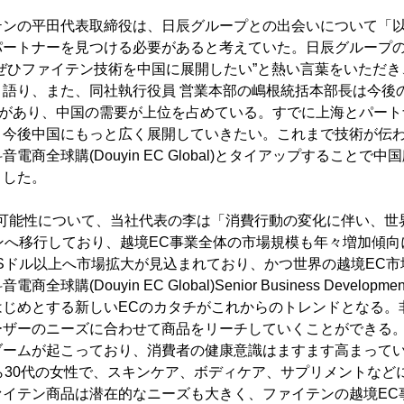
テンの平田代表取締役は、日辰グループとの出会いについて「
パートナーを見つける必要があると考えていた。日辰グループ
ぜひファイテン技術を中国に展開したい”と熱い言葉をいただ
と語り、また、同社執行役員 営業本部の嶋根統括本部長は今後
舗があり、中国の需要が上位を占めている。すでに上海とパー
、今後中国にもっと広く展開していきたい。これまで技術が伝
電商全球購(Douyin EC Global)とタイアップすることで
ました。
の可能性について、当社代表の李は「消費行動の変化に伴い、世
ンへ移行しており、越境EC事業全体の市場規模も年々増加傾向に
USドル以上へ市場拡大が見込まれており、かつ世界の越境EC
購(Douyin EC Global)Senior Business Developmen
はじめとする新しいECのカタチがこれからのトレンドとなる。
ーザーのニーズに合わせて商品をリーチしていくことができる
ブームが起こっており、消費者の健康意識はますます高まって
ら30代の女性で、スキンケア、ボディケア、サプリメントなど
ァイテン商品は潜在的なニーズも大きく、ファイテンの越境EC