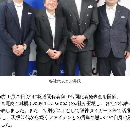
各社代表と糸井氏
度10月25日(水)に報道関係者向け合同記者発表会を開催。
電商全球購 (Douyin EC Global)の3社が登壇し、各社の
発表しました。また、特別ゲストとして阪神タイガース等で活
招きし、現役時代から続くファイテンとの貴重な思い出や自身の
ました。