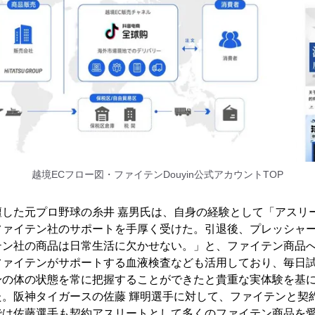
越境ECフロー図・ファイテンDouyin公式アカウントTOP
壇した元プロ野球の糸井 嘉男氏は、自身の経験として「アスリ
ファイテン社のサポートを手厚く受けた。引退後、プレッシャ
テン社の商品は日常生活に欠かせない。」と、ファイテン商品
ファイテンがサポートする血液検査なども活用しており、毎日
身の体の状態を常に把握することができたと貴重な実体験を基
た。阪神タイガースの佐藤 輝明選手に対して、ファイテンと契
では佐藤選手も契約アスリートとして多くのファイテン商品を