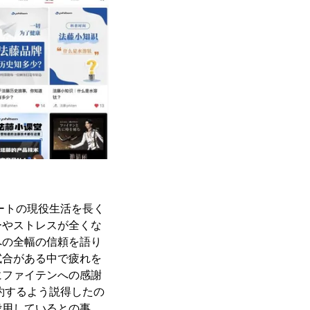
ートの現役生活を長く
ーやストレスが全くな
への全幅の信頼を語り
試合がある中で疲れを
にファイテンへの感謝
約するよう説得したの
愛用しているとの事。