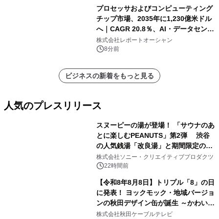
プロセッサおよびコンピューティング
チップ市場、2035年に1,230億米ドル
へ｜CAGR 20.8％、AI・データセンタ
ー需要が成長を牽引
株式会社レポートオーシャン
8分前
ビジネスの新着をもっと見る
人気のプレスリリース
スヌーピーの湯が登場！ 「サウナのあ
とに楽しむPEANUTS」第2弾 渋谷
の人気銭湯「改良湯」と期間限定のコ
1
ラボレーション サウナイキタイコラ
株式会社ソニー・クリエイティブプロダクツ
ボグッズも発売決定！
22時間前
【令和8年8月8日】トリプル「8」の日
に発表！ ヨックモック・地域バージョ
ンの秋田デザイン缶が誕生 ～かわいい
2
秋田犬の子犬と秋田の四季と名所を巡
株式会社秋田ケーブルテレビ