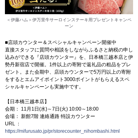
＜伊藤ハム＞伊万里牛サーロインステーキ用プレゼントキャンペ
ーン
■店頭カウンター＆スペシャルキャンペーン開催中
直接スタッフに質問や相談をしながらふるさと納税の申し
込みができる『店頭カウンター』を、日本橋三越本店と伊
勢丹新宿店で開催。1件以上の寄附で返礼品の粗品をプレ
ゼント。また会期中、店頭カウンターで5万円以上の寄附
をするとエムアイポイント3000ポイントがもらえるスペ
シャルキャンペーンも実施中です。
【日本橋三越本店】
会期： 11月1日(水)～7日(火) 10:00～18:00
会場： 新館7階 連絡通路 特設カウンター
URL ：
https://mifurusato.jp/pr/storecounter_nihombashi.html