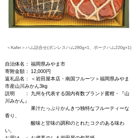
＜Kafer＞ハム詰合せ(ボンレスハム280g×1、ポークハム220g×1)
自治体名： 福岡県みやま市
寄附金額： 12,000円
返礼品名： ＜岩田屋本店・南国フルーツ＞福岡県みやま
市産山川みかん3kg
説明 ： 九州を代表する国内有数ブランド蜜柑・『山
川みかん』
果汁たっぷりかんきつ独特なフルーティーな
香り、
酸味と甘味の調和のとれたコクのある味わ
い。
お届け ： お歳暮のし＆岩田屋の包装紙