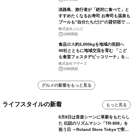
淡路島、旅行者が「絶対に食べて」と
すすめたくなるお寿司 お寿司も温泉も
プールも"自分たちだけ"の貸切宿で 1
日1組限定「岩屋温泉 絵島別庭 海と
株式会社ぷらど
森」の握り寿司プラン
16時間前
食品ロス約3,000kgを地域の笑顔へ
40社とともに地域交流を育む 「こど
も食堂フェスタデピッコリーナ」を9
月5日(土)開催
株式会社マザーズ
16時間前
グルメの新着をもっと見る
ライフスタイルの新着
もっと見る
8月8日は音楽シーンに革新をもたらし
た 伝説のリズムマシン「TR-808」を
祝う日 ～Roland Store Tokyoで実機