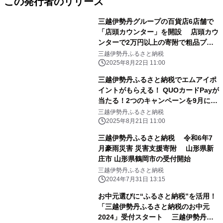
この発行者のリリース
三越伊勢丹グループの百貨店6店舗で
「店頭カウンター」を開設 店頭カウ
ンターで2万円以上の寄附で粗品プレ
ゼント！
三越伊勢丹ふるさと納税
2025年8月22日 11:00
三越伊勢丹ふるさと納税でエムアイポ
イントがもらえる！ QUOカードPayが
当たる！2つのキャンペーンを9月に開
催
三越伊勢丹ふるさと納税
2025年8月21日 11:00
三越伊勢丹ふるさと納税 令和6年7
月豪雨災害 災害支援寄附 山形県新
庄市 山形県鶴岡市の受付開始
三越伊勢丹ふるさと納税
2024年7月31日 13:15
お中元選びに“ふるさと納税”を活用！
「三越伊勢丹ふるさと納税のお中元
2024」受付スタート 三越伊勢丹グ