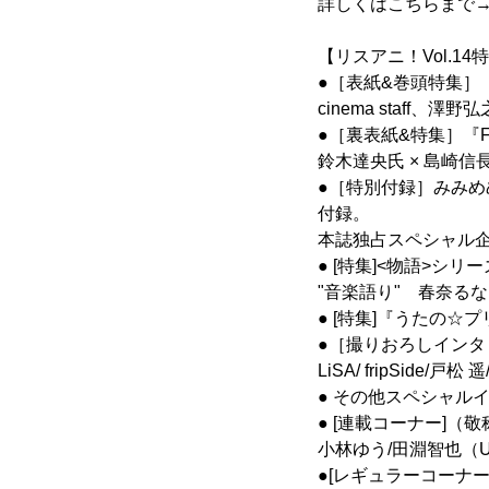
詳しくはこちらまで
【リスアニ！Vol.14
●［表紙&巻頭特集］『進
cinema staff、
●［裏表紙&特集］『
鈴木達央氏 × 島崎信
●［特別付録］みみめめ
付録。
本誌独占スペシャル企
● [特集]<物語>シ
"音楽語り" 春奈る
● [特集]『うたの☆プリ
●［撮りおろしインタ
LiSA/ fripSide/
● その他スペシャル
● [連載コーナー]（
小林ゆう/田淵智也（UN
●[レギュラーコーナー