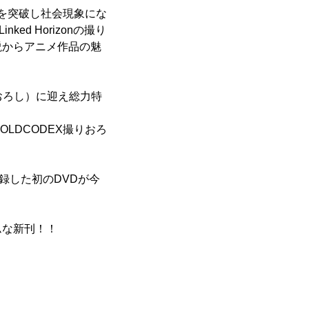
部を突破し社会現象にな
d Horizonの撮り
説からアニメ作品の魅
おろし）に迎え総力特
LDCODEX撮りおろ
収録した初のDVDが今
ムな新刊！！