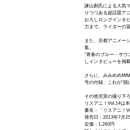
諫山創氏による人気マ
りつつある超話題アニメ
おろしロングインタ
力まで、ライターの
また、京都アニメーシ
集。
"青春のブルー・サウ
しインタビューを掲
さらに、みみめめMIM
号の付録、これが"聴
その他充実の撮り下
リスアニ！Vol.14
書名：「リスアニ！Vol
発売日：2013年7月2
定価：1.260円