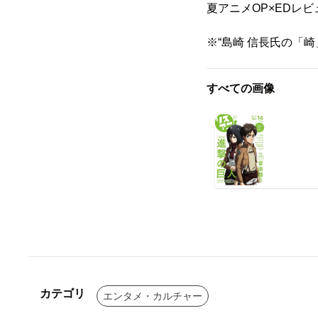
夏アニメOP×EDレ
※“島崎 信長氏の「
すべての画像
カテゴリ
エンタメ・カルチャー