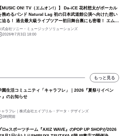
【MUSIC ON! TV（エムオン!）】 Da-iCE 花村想太がボーカル
を務めるバンド Natural Lag 初の日本武道館公演へ向けた想い
に迫る！ 過去最大級ライブツアー初日舞台裏にも密着！ エムオ
ン!で7/14(火)夜10時～オンエア！
株式会社ソニー・ミュージックソリューションズ
2026年7月3日 18:00
もっと見る
学園生活コミュニティ「キャラフレ」｜2026『夏祭りイベン
ト』のお知らせ
キャラフレ｜株式会社エイプリル・データ・デザインズ
3時間前
プロeスポーツチーム『AXIZ WAVE』のPOP UP SHOPが2026
年8月1日(土)よりSHIBUYA TSUTAYA 6階 IP書店で開催決