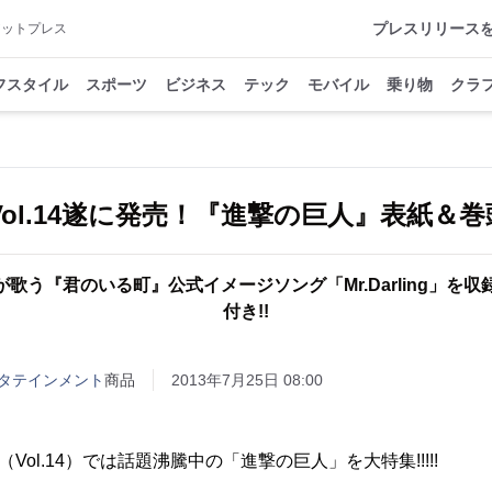
プレスリリース
アットプレス
フスタイル
スポーツ
ビジネス
テック
モバイル
乗り物
クラ
が歌う『君のいる町』公式イメージソング「Mr.Darling」を
付き!!
タテインメント
商品
2013年7月25日 08:00
Vol.14）では話題沸騰中の「進撃の巨人」を大特集!!!!!