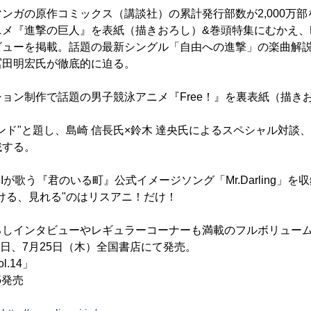
ンガの原作コミックス（講談社）の累計発行部数が2,000万
『進撃の巨人』を表紙（描きおろし）&巻頭特集にむかえ、Linke
ビューを掲載。話題の最新シングル「自由への進撃」の楽曲解
冨田明宏氏が徹底的に迫る。
ョン制作で話題の男子競泳アニメ『Free！』を裏表紙（描き
ンド"と題し、島崎 信長氏×鈴木 達央氏によるスペシャル対談、O
載する。
Iが歌う『君のいる町』公式イメージソング「Mr.Darling」を
ける、見れる"のはリスアニ！だけ！
ろしインタビューやレギュラーコーナーも満載のフルボリュー
は本日、7月25日（木）全国書店にて発売。
.14」
5発売