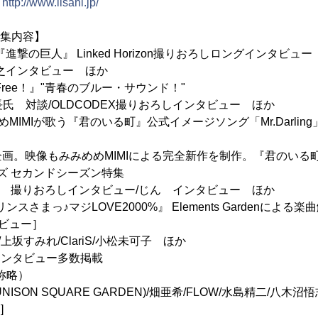
→
http://www.lisani.jp/
特集内容】
撃の巨人』 Linked Horizon撮りおろしロングインタビュー
澤野弘之インタビュー ほか
Free！』"青春のブルー・サウンド！"
長氏 対談/OLDCODEX撮りおろしインタビュー ほか
MIMIが歌う『君のいる町』公式イメージソング「Mr.Darlin
画。映像もみみめめMIMIによる完全新作を制作。『君のいる
リーズ セカンドシーズン特集
な 撮りおろしインタビュー/じん インタビュー ほか
ンスさまっ♪マジLOVE2000%』 Elements Gardenによる
ビュー］
戸松 遥/上坂すみれ/ClariS/小松未可子 ほか
インタビュー多数掲載
敬称略）
ISON SQUARE GARDEN)/畑亜希/FLOW/水島精二/八木沼悟
]