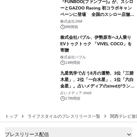
『FUNBOO(ファンブー)』が、スシロ
ーとGAZOO Racing 初コラボキャン
ペーンに登場 全国のスシロー店舗で
4
GR 4車種の FUNBOO(ミニカー)付き
株式会社JAM
メニューが展開されます
8時間前
株式会社バブル、伊勢原市へ3人乗り
EVトゥクトゥク 「VIVEL COCO」を
寄贈
5
株式会社バブル
14時間前
九星気学で占う8月の運勢、3位「三碧
木星」、2位「一白水星」、1位「六白
金星」。占いメディアのziredがランキ
6
ングを発表
占いメディア zired
17時間前
トップ
ライフスタイルのプレスリリース一覧
関西テレビ放
プレスリリース配信