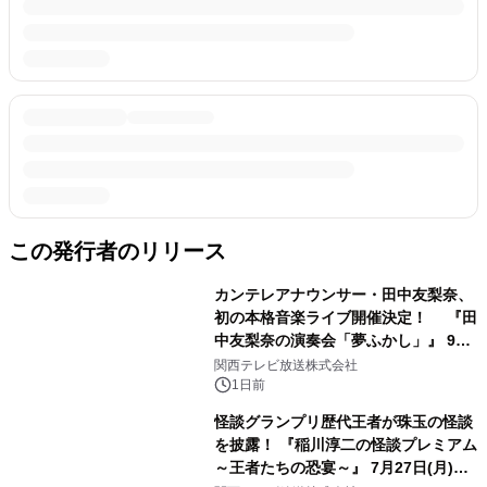
この発行者のリリース
カンテレアナウンサー・田中友梨奈、
初の本格音楽ライブ開催決定！ 『田
中友梨奈の演奏会「夢ふかし」』 9月
13日(日)に梅田Lateralにて開催
関西テレビ放送株式会社
1日前
怪談グランプリ歴代王者が珠玉の怪談
を披露！ 『稲川淳二の怪談プレミアム
～王者たちの恐宴～』 7月27日(月)ひ