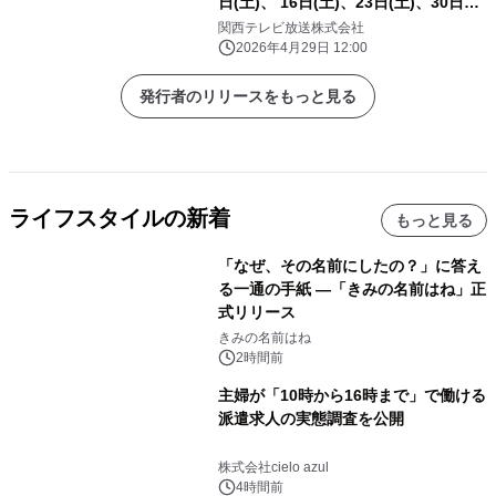
日(土)、 16日(土)、23日(土)、30日
コスパ世代”AmBitiousほか 個性派
(土) 深夜放送(カンテレ／関西ローカ
関西テレビ放送株式会社
ゲストが多様な視点で知って得する家
ル)
2026年4月29日 12:00
計の情報を本音トーク
発行者のリリースをもっと見る
ライフスタイルの新着
もっと見る
「なぜ、その名前にしたの？」に答え
る一通の手紙 ―「きみの名前はね」正
式リリース
きみの名前はね
2時間前
主婦が「10時から16時まで」で働ける
派遣求人の実態調査を公開
株式会社cielo azul
4時間前