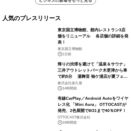
ビジネスの新着をもっと見る
人気のプレスリリース
東京国立博物館、館内レストラン3店
舗をリニューアル 各店舗の詳細を発
表！
1
東京国立博物館
1日前
帰りの渋滞を避けて「温泉＆サウナ」
三井アウトレットパーク木更津から車
で約5分 湯舞音 袖ケ浦店が夏フェア
2
メニューを提供
株式会社楽久屋
14時間前
有線CarPlay／Android Autoをワイヤ
レス化 「Mini Aura」 OTTOCASTが
発売、2色展開で8/31まで40％OFF！
3
OTTOCAST株式会社
16時間前