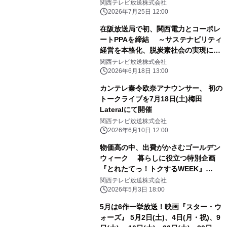
る12時からTVer独占配信
関西テレビ放送株式会社
2026年7月25日 12:00
在阪放送局で初、関西電力とコーポレ
ートPPAを締結 ～サステナビリティ
経営を本格化、脱炭素社会の実現に貢
献～
関西テレビ放送株式会社
2026年6月18日 13:00
カンテレ秦令欧奈アナウンサー、 初の
トークライブを7月18日(土)梅田
Lateralにて開催
関西テレビ放送株式会社
2026年6月10日 12:00
物価高の中、出費がかさむゴールデン
ウィーク 暮らしに役立つ特別企画
『とれたてっ！トクするWEEK』
MC・青木源太「明るく前向きな気持
関西テレビ放送株式会社
ちになってもらえるように」 街頭イン
2026年5月3日 18:00
タビューで「おにぎりの値段上昇」に
5月は6作一挙放送！映画『スター・ウ
悩む母に共感 “物欲がない！？”東野幸
ォーズ』 5月2日(土)、4日(月・祝)、9
治、“子どもが7人”橋下徹、 “タイパ・