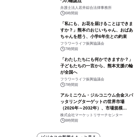
つの確認点
弁護士法人若井綜合法律事務所
6時間前
「私にも、お花を届けることはできま
すか？」熊本のおじいちゃん、おばあ
ちゃんを想う、小学6年生との約束
フラワーライフ振興協議会
7時間前
「わたしたちにも何かできますか？」
子どもたちの一言から、熊本支援の輪
が全国へ
フラワーライフ振興協議会
7時間前
アルミニウム・ジルコニウム合金スパ
ッタリングターゲットの世界市場
（2026年～2032年）、市場規模
（0.995、0.999、その他）・分析レポ
株式会社マーケットリサーチセンター
ートを発表
8時間前