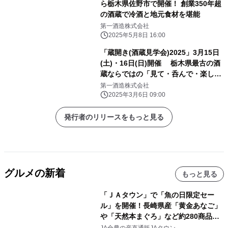
ら栃木県佐野市で開催！ 創業350年超
の酒蔵で冷酒と地元食材を堪能
第一酒造株式会社
2025年5月8日 16:00
「蔵開き(酒蔵見学会)2025」3月15日
(土)・16日(日)開催 栃木県最古の酒
蔵ならではの「見て・呑んで・楽しむ
イベント」
第一酒造株式会社
2025年3月6日 09:00
発行者のリリースをもっと見る
グルメの新着
もっと見る
「ＪＡタウン」で「魚の日限定セー
ル」を開催！長崎県産「黄金あなご」
や「天然本まぐろ」など約280商品を
販売！～毎月１０日の定例企画～