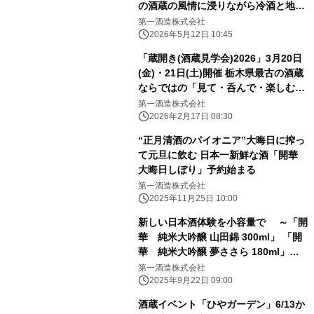
の酒蔵の風情に浸りながら冷酒と地元
食材を堪能 ～予約は5/12からインター
第一酒造株式会社
ネットでのみ受付～
2026年5月12日 10:45
「蔵開き(酒蔵見学会)2026」3月20日
(金)・21日(土)開催 栃木県最古の酒蔵
ならではの「見て・呑んで・楽しむイ
ベント」
第一酒造株式会社
2026年2月17日 08:30
“正月清酒のパイオニア”大晦日に搾っ
て元旦に飲む 日本一新鮮な酒「開華
大晦日しぼり」予約始まる
第一酒造株式会社
2025年11月25日 10:00
新しい日本酒体験を小容量で ～「開
華 純米大吟醸 山田錦 300ml」 「開
華 純米大吟醸 夢ささら 180ml」新
発売～
第一酒造株式会社
2025年9月22日 09:00
酒蔵イベント「ひやガーデン」6/13か