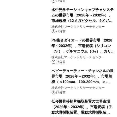
27分前
水中光学モーションキャプチャシステ
ムの世界市場（2026年～2032年）、
市場規模（12メガピクセル、9メガピ
クセル、4メガピクセル、2メガピクセ
株式会社マーケットリサーチセンター
ル、その他）・分析レポートを発表
27分前
PN接合ダイオードの世界市場（2026
年～2032年）、市場規模（シリコン
（Si）、ゲルマニウム（Ge）、ガリウ
ムヒ素（GaAs）、炭化ケイ素
株式会社マーケットリサーチセンター
（SiC）、窒化ガリウム（GaN））・
27分前
分析レポートを発表
ヘビーデューティー・チャンネルの世
界市場（2026年～2032年）、市場規
模（＜100mm、100-200mm、＞
200mm）・分析レポートを発表
株式会社マーケットリサーチセンター
27分前
低侵襲骨移植片採取装置の世界市場
（2026年～2032年）、市場規模（手
動式骨採取装置、電動式骨採取装