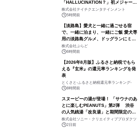
「HALLUCINATION？」初メジャー配
3
信リリース決定！
株式会社テイチクエンタテインメント
5時間前
【淡路島】愛犬と一緒に過ごせる宿
で、一緒に泊まり、一緒にご飯 愛犬専
用の淡路島グルメ、ドッグランにミニ
4
プール グランピングとトレーラーハウ
株式会社ぷらど
スの2施設で
6時間前
【2026年8月版】ふるさと納税でもら
える『玄米』の還元率ランキングを発
表
5
とくさと-ふるさと納税還元率ランキング-
8時間前
スヌーピーの湯が登場！ 「サウナのあ
とに楽しむPEANUTS」第2弾 渋谷
の人気銭湯「改良湯」と期間限定のコ
6
ラボレーション サウナイキタイコラ
株式会社ソニー・クリエイティブプロダクツ
ボグッズも発売決定！
2日前