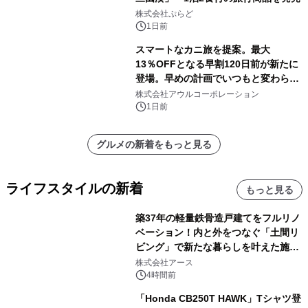
株式会社ぷらど
1日前
スマートなカニ旅を提案。最大
13％OFFとなる早割120日前が新たに
登場。早めの計画でいつもと変わらぬ
大人の冬旅を。ー夕日ヶ浦温泉「佳松
株式会社アウルコーポレーション
苑 別邸ふうか」ー
1日前
グルメの新着をもっと見る
ライフスタイルの新着
もっと見る
築37年の軽量鉄骨造戸建てをフルリノ
ベーション！内と外をつなぐ「土間リ
ビング」で新たな暮らしを叶えた施工
事例を株式会社アースが公開
株式会社アース
4時間前
「Honda CB250T HAWK」Tシャツ登