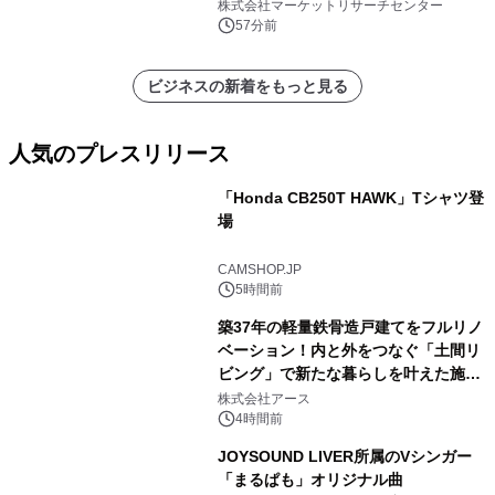
置）・分析レポートを発表
株式会社マーケットリサーチセンター
57分前
ビジネスの新着をもっと見る
人気のプレスリリース
「Honda CB250T HAWK」Tシャツ登
場
1
CAMSHOP.JP
5時間前
築37年の軽量鉄骨造戸建てをフルリノ
ベーション！内と外をつなぐ「土間リ
ビング」で新たな暮らしを叶えた施工
2
事例を株式会社アースが公開
株式会社アース
4時間前
JOYSOUND LIVER所属のVシンガー
「まるぱも」オリジナル曲