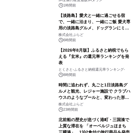
JA全農の産直通販JAタウン
1時間前
【淡路島】愛犬と一緒に過ごせる宿
で、一緒に泊まり、一緒にご飯 愛犬専
用の淡路島グルメ、ドッグランにミニ
プール グランピングとトレーラーハウ
株式会社ぷらど
スの2施設で
6時間前
【2026年8月版】ふるさと納税でもら
える『玄米』の還元率ランキングを発
表
とくさと-ふるさと納税還元率ランキング-
8時間前
時間に追われず、丸ごと1日淡路島グ
ルメと観光、レジャー施設で クラブハ
ウスのようなプールと、変わった形の
サウナも 「THE BOXY AWAJI」のお
株式会社ぷらど
得な素泊まり連泊プランで
23時間前
北前船の歴史が息づく港町・三国湊で
上質な滞在を 「オーベルジュほまち
三國湊」 1泊2食付の旅行商品を発売