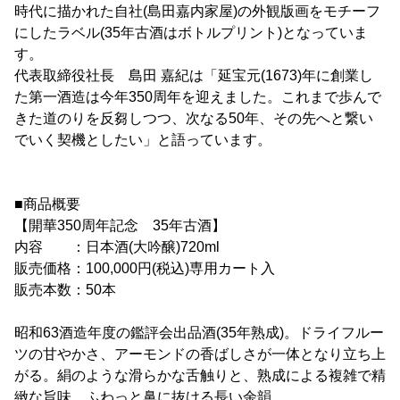
時代に描かれた自社(島田嘉内家屋)の外観版画をモチーフ
にしたラベル(35年古酒はボトルプリント)となっていま
す。
代表取締役社長 島田 嘉紀は「延宝元(1673)年に創業し
た第一酒造は今年350周年を迎えました。これまで歩んで
きた道のりを反芻しつつ、次なる50年、その先へと繋い
でいく契機としたい」と語っています。
■商品概要
【開華350周年記念 35年古酒】
内容 ：日本酒(大吟醸)720ml
販売価格：100,000円(税込)専用カート入
販売本数：50本
昭和63酒造年度の鑑評会出品酒(35年熟成)。ドライフルー
ツの甘やかさ、アーモンドの香ばしさが一体となり立ち上
がる。絹のような滑らかな舌触りと、熟成による複雑で精
緻な旨味、ふわっと鼻に抜ける長い余韻。