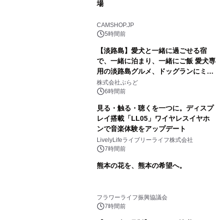
場
CAMSHOP.JP
5時間前
【淡路島】愛犬と一緒に過ごせる宿
で、一緒に泊まり、一緒にご飯 愛犬専
用の淡路島グルメ、ドッグランにミニ
プール グランピングとトレーラーハウ
株式会社ぷらど
スの2施設で
6時間前
見る・触る・聴くを一つに。ディスプ
レイ搭載「LL05」ワイヤレスイヤホ
ンで音楽体験をアップデート
LivelyLifeライブリーライフ株式会社
7時間前
熊本の花を、熊本の希望へ。
フラワーライフ振興協議会
7時間前