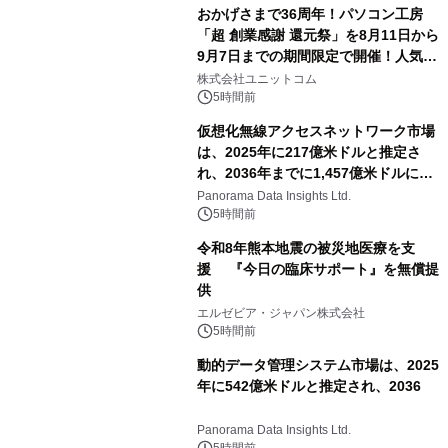
おかげさまで36周年！パソコン工房
「超 創業感謝 還元祭」を8月11日から
9月7日までの期間限定で開催！人気の
ゲーミングPCや高性能ノートPCなど
株式会社ユニットコム
対象iiyama PCのご購入で最大3万円分
5時間前
相当を還元
仮想化無線アクセスネットワーク市場
は、2025年に217億米ドルと推定さ
れ、2036年までに1,457億米ドルに達
すると予測されており、予測期間
Panorama Data Insights Ltd.
（2026年～2036年）
5時間前
令和8年熊本地震の被災地医療を支
援 『今日の臨床サポート』を無償提
供
エルゼビア・ジャパン株式会社
5時間前
動的データ管理システム市場は、2025
年に542億米ドルと推定され、2036
Panorama Data Insights Ltd.