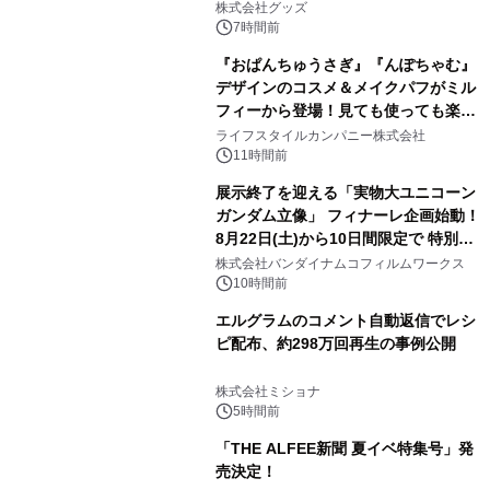
株式会社グッズ
7時間前
『おぱんちゅうさぎ』『んぽちゃむ』
デザインのコスメ＆メイクパフがミル
フィーから登場！見ても使っても楽し
3
い、ポップでキュートなコレクショ
ライフスタイルカンパニー株式会社
ン。
11時間前
展示終了を迎える「実物大ユニコーン
ガンダム立像」 フィナーレ企画始動！
8月22日(土)から10日間限定で 特別映
4
像『UNICORN GUNDAM Statue ―
株式会社バンダイナムコフィルムワークス
BEYOND POSSIBILITY ―』を上映！
10時間前
エルグラムのコメント自動返信でレシ
ピ配布、約298万回再生の事例公開
5
株式会社ミショナ
5時間前
「THE ALFEE新聞 夏イベ特集号」発
売決定！