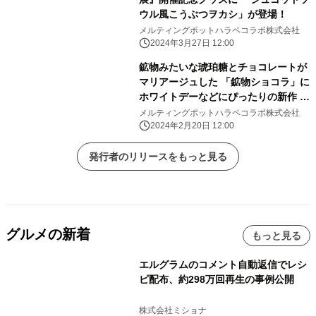
ウル風こうぶつヲカシ」が登場！
メルティングポットハラペコラボ株式会社
2024年3月27日 12:00
鉱物みたいな琥珀糖とチョコレートが
マリアージュした 「鉱物ショコラ」に
ホワイトデーなどにぴったりの新作 4
粒入りBOXが2月13日から期間限定で
メルティングポットハラペコラボ株式会社
販売開始
2024年2月20日 12:00
発行者のリリースをもっと見る
グルメの新着
もっと見る
エルグラムのコメント自動返信でレシ
ピ配布、約298万回再生の事例公開
株式会社ミショナ