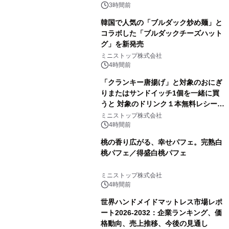
3時間前
韓国で人気の「ブルダック炒め麺」と
コラボした「ブルダックチーズハット
グ」を新発売
ミニストップ株式会社
4時間前
「クランキー唐揚げ」と対象のおにぎ
りまたはサンドイッチ1個を一緒に買
うと 対象のドリンク１本無料レシート
クーポンもらえる！※1
ミニストップ株式会社
4時間前
桃の香り広がる、幸せパフェ。完熟白
桃パフェ／得盛白桃パフェ
ミニストップ株式会社
4時間前
世界ハンドメイドマットレス市場レポ
ート2026-2032：企業ランキング、価
格動向、売上推移、今後の見通し