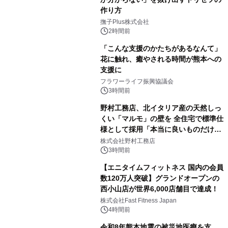
作り方
撫子Plus株式会社
2時間前
「こんな支援のかたちがあるなんて」
花に触れ、癒やされる時間が熊本への
支援に
フラワーライフ振興協議会
3時間前
野村工務店、北イタリア産の天然しっ
くい「マルモ」の壁を 全住宅で標準仕
様として採用「本当に良いものだけに
こだわる」
株式会社野村工務店
3時間前
【エニタイムフィットネス 国内の会員
数120万人突破】グランドオープンの
西小山店が世界6,000店舗目で達成！
株式会社Fast Fitness Japan
4時間前
令和8年熊本地震の被災地医療を支