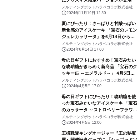
にクリスマス限定バージョンが登場
メルティングポットハラペコラボ株式会社
2024年11月19日 12:30
夏にぴったり！さっぱりと甘酸っぱい
新食感のアイスケーキ 「宝石のレモン
ジュレカッサータ」を6月14日から期
間限定販売
メルティングポットハラペコラボ株式会社
2024年6月14日 17:00
母の日ギフトにおすすめ！宝石みたい
な琥珀糖がきらめく新商品 「宝石のク
ッキー缶 ～エメラルド～」 4月5日よ
り早割予約の受付開始
メルティングポットハラペコラボ株式会社
2024年4月5日 17:00
母の日ギフトにぴったり！琥珀糖を使
った宝石みたいなアイスケーキ 「宝石
のカッサータ ～ストロベリーフラワー
エメラルド～」 ハラペコラボ 公式オ
メルティングポットハラペコラボ株式会社
ンラインストア・店頭にて4月5日発
2024年4月5日 12:00
売！
王様戦隊キングオージャー『王の秘宝
展』開催記念グッズに 「シュゴッドソ