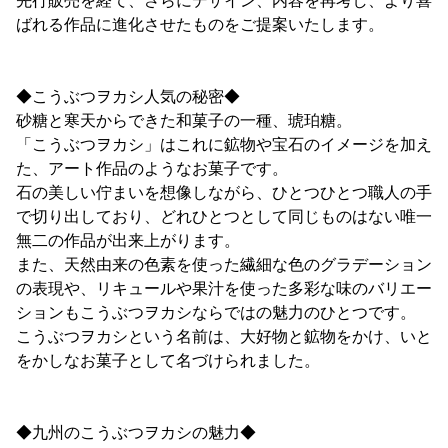
先行販売を経て、さらにデザイン、内容を再考し、より喜
ばれる作品に進化させたものをご提案いたします。
◆こうぶつヲカシ人気の秘密◆
砂糖と寒天からできた和菓子の一種、琥珀糖。
「こうぶつヲカシ」はこれに鉱物や宝石のイメージを加え
た、アート作品のようなお菓子です。
石の美しい佇まいを想像しながら、ひとつひとつ職人の手
で切り出しており、どれひとつとして同じものはない唯一
無二の作品が出来上がります。
また、天然由来の色素を使った繊細な色のグラデーション
の表現や、リキュールや果汁を使った多彩な味のバリエー
ションもこうぶつヲカシならではの魅力のひとつです。
こうぶつヲカシという名前は、大好物と鉱物をかけ、いと
をかしなお菓子として名づけられました。
◆九州のこうぶつヲカシの魅力◆