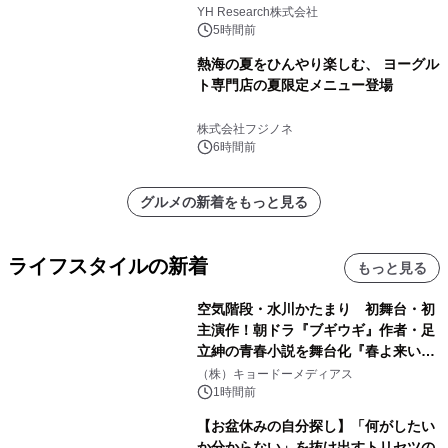
YH Research株式会社
5時間前
熱海の夏をひんやり楽しむ、 ヨーグル
ト専門店の夏限定メニュー登場
株式会社フジノネ
6時間前
グルメの新着をもっと見る
ライフスタイルの新着
もっと見る
空気階段・水川かたまり 初舞台・初
主演作！朝ドラ『ブギウギ』作者・足
立紳の青春小説を舞台化『春よ来い、
マジで来い』キービジュアル解禁！
（株）キョードーメディアス
1時間前
【お盆休みの自分探し】「何がしたい
か分からない」を抜け出すトリセツの