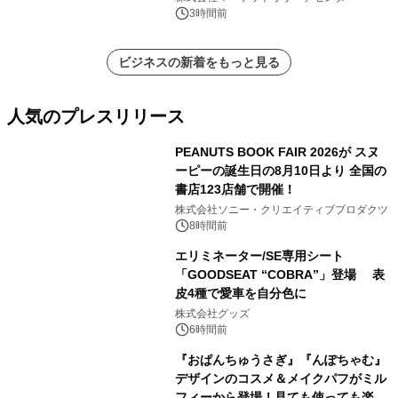
表
3時間前
ビジネスの新着をもっと見る
人気のプレスリリース
PEANUTS BOOK FAIR 2026が スヌ
ーピーの誕生日の8月10日より 全国の
書店123店舗で開催！
1
株式会社ソニー・クリエイティブプロダクツ
8時間前
エリミネーター/SE専用シート
「GOODSEAT “COBRA”」登場 表
皮4種で愛車を自分色に
2
株式会社グッズ
6時間前
『おぱんちゅうさぎ』『んぽちゃむ』
デザインのコスメ＆メイクパフがミル
フィーから登場！見ても使っても楽し