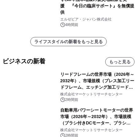
援 『今日の臨床サポート』を無償提
供
エルゼビア・ジャパン株式会社
4時間前
ライフスタイルの新着をもっと見る
ビジネスの新着
もっと見る
リードフレームの世界市場（2026年～
2032年）、市場規模（プレス加工リー
ドフレーム、エッチング加工リードフ
レーム）・分析レポートを発表
株式会社マーケットリサーチセンター
2時間前
自動車用パワーシートモーターの世界
市場（2026年～2032年）、市場規模
（ブラシ付きDCモーター、ブラシレ
スDCモーター）・分析レポートを発
株式会社マーケットリサーチセンター
表
2時間前