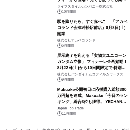
3
い、ポップでキュートなコレクショ
ライフスタイルカンパニー株式会社
ン。
10時間前
駅を降りたら、すぐ赤べこ 「アカベ
コランド会津若松駅前店」8月8日(土)
開業
4
株式会社アカベコランド
5時間前
展示終了を迎える「実物大ユニコーン
ガンダム立像」 フィナーレ企画始動！
8月22日(土)から10日間限定で 特別映
5
像『UNICORN GUNDAM Statue ―
株式会社バンダイナムコフィルムワークス
BEYOND POSSIBILITY ―』を上映！
9時間前
Makuake公開初日に応援購入総額300
万円超を達成、Makuake「今日のラン
キング」総合3位も獲得。 YECHAN音
6
浴シンギングボウル第2弾の大型サイ
Japan Top Trade
ズ（XL・2XL・3XL）を先行販売中
11時間前