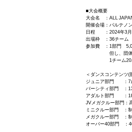
■大会概要
大会名 ：ALL JAPAN 
開催会場：パルテノ
日程 ：2024年3月2
出場枠 ：36チーム
参加費 ：1部門 5,0
但し、団体料金 
1チーム20名以上
＜ダンスコンテンツ(
ジュニア部門 ：7歳～
バーシティ部門 ：13歳
アダルト部門 ：18歳
JVメガクルー部門：高校
ミニクルー部門 ：制限無
メガクルー部門 ：制限無
オーバー40部門 ：40