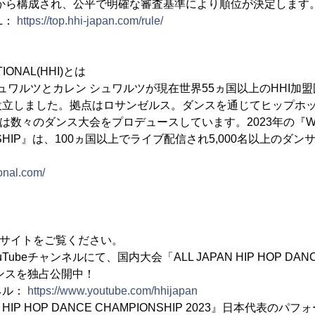
点から構成され、公平で明確な審査基準により順位が決定します
L：
https://top.hhi-japan.com/rule/
TIONAL(HHI)とは
 シュワルツとカレン シュワルツが現在世界55ヵ国以上のHHI加
設立しました。拠点はロサンゼルス。ダンスを通じてヒップホ
は数々のダンス大会をプロデュースしています。2023年の『WORL
IONSHIP』は、100ヵ国以上でライブ配信され5,000名以上の
。
ional.com/
ルサイトをご覧ください。
uTubeチャンネルにて、国内大会「ALL JAPAN HIP HOP DANC
マンスを独占公開中！
ネル：
https://www.youtube.com/hhijapan
HIP HOP DANCE CHAMPIONSHIP 2023』日本代表の