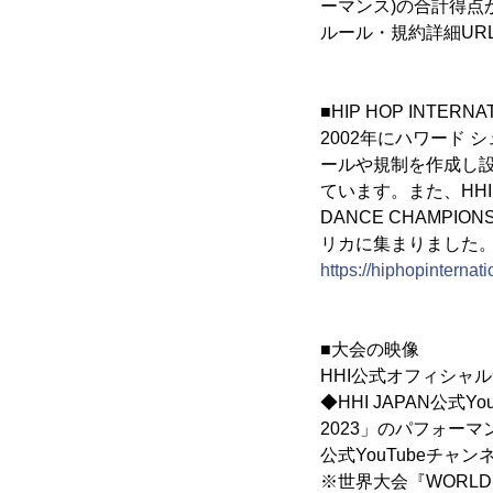
ーマンス)の合計得
ルール・規約詳細UR
■HIP HOP INTERNA
2002年にハワード
ールや規制を作成し
ています。また、HHI
DANCE CHAMP
リカに集まりました
https://hiphopinternat
■大会の映像
HHI公式オフィシャ
◆HHI JAPAN公式Yo
2023」のパフォー
公式YouTubeチャン
※世界大会『WORLD 