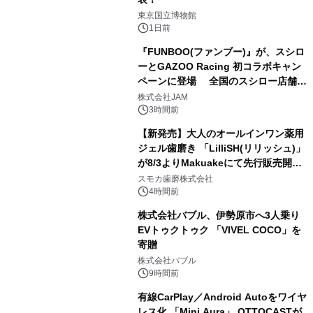
1
東京国立博物館
1日前
『FUNBOO(ファンブー)』が、スシロ
ーとGAZOO Racing 初コラボキャン
ペーンに登場 全国のスシロー店舗で
2
GR 4車種の FUNBOO(ミニカー)付き
株式会社JAM
メニューが展開されます
3時間前
【新発売】大人のオールインワン薬用
ジェル歯磨き 「LilliSH(リリッシュ)」
が8/3よりMakuakeにて先行販売開
3
始！
スモカ歯磨株式会社
4時間前
株式会社バブル、伊勢原市へ3人乗り
EVトゥクトゥク 「VIVEL COCO」を
寄贈
4
株式会社バブル
9時間前
有線CarPlay／Android Autoをワイヤ
レス化 「Mini Aura」 OTTOCASTが