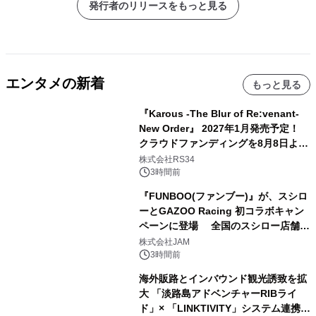
発行者のリリースをもっと見る
エンタメの新着
もっと見る
『Karous -The Blur of Re:venant-
New Order』 2027年1月発売予定！
クラウドファンディングを8月8日より
開始
株式会社RS34
3時間前
『FUNBOO(ファンブー)』が、スシロ
ーとGAZOO Racing 初コラボキャン
ペーンに登場 全国のスシロー店舗で
GR 4車種の FUNBOO(ミニカー)付き
株式会社JAM
メニューが展開されます
3時間前
海外販路とインバウンド観光誘致を拡
大 「淡路島アドベンチャーRIBライ
ド」× 「LINKTIVITY」システム連携を