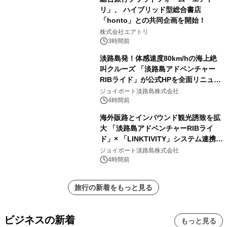
リ」、 ハイブリッド型総合書店
「honto」との共同企画を開始！
株式会社エアトリ
3時間前
淡路島発！体感速度80km/hの海上絶
叫クルーズ 「淡路島アドベンチャー
RIBライド」が公式HPを全面リニュー
アル！ ～スマホで即予約完了の「スマ
ジョイポート淡路島株式会社
ート設計」へ刷新～
4時間前
海外販路とインバウンド観光誘致を拡
大 「淡路島アドベンチャーRIBライ
ド」× 「LINKTIVITY」システム連携を
開始！
ジョイポート淡路島株式会社
4時間前
旅行の新着をもっと見る
ビジネスの新着
もっと見る