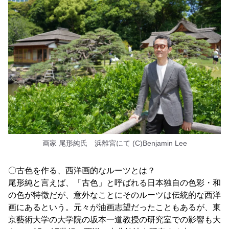
画家 尾形純氏 浜離宮にて (C)Benjamin Lee
〇古色を作る、西洋画的なルーツとは？
尾形純と言えば、「古色」と呼ばれる日本独自の色彩・和
の色が特徴だが、意外なことにそのルーツは伝統的な西洋
画にあるという。元々が油画志望だったこともあるが、東
京藝術大学の大学院の坂本一道教授の研究室での影響も大