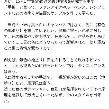
きい。15～17世紀の西洋の古典技法を研究する中で、
「手板」と言って、ファンアイクやルーベンス、レンブラ
ントなどの地塗りや描画のサンプルを作って学んだ。
「当時の巨匠は真っ白いキャンバスではなく、先に【有色
の地塗り】を施していました。最初に塗った色彩に対し
て、色の吸収や反射を見て、色を活かし、作品を作りあげ
ていく……元の色にどうやったって影響される。塗り重ね
ると更に表情が変わります」
例えば、銀色の地塗りに赤を入れることで現れるピンク
と、元から塗るために作ったピンクでは、全くニュアンス
は違う。
色に対する考え方や手法で、一番影響が濃いのはこの【地
塗り】だと、尾形氏は言う。
塗った色のポテンシャル、色彩力が発揮されていくその原
理を意識して形成していった結果、今のスタイルが出来
た。