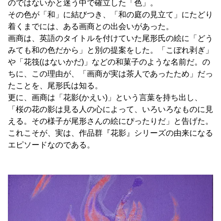
のではないかと迷う中で確立した「色」。
その色が「和」に結びつき、「和の庭の見立て」にたどり
着くまでには、ある画商との出会いがあった。
画商は、英語のタイトルを付けていた尾形氏の絵に「どう
みても和の色だから」と別の提案をした。「こぼれ剥ぎ」
や「花筏(はないかだ)」などの和菓子のような名前だ。の
ちに、この理由が、「画商が実は茶人であったため」だっ
たことを、尾形氏は知る。
更に、画商は「花影(かえい)」という言葉を持ち出し、
「桜の花の影は見る人の心によって、いろいろなものに見
える。その様子が尾形さんの絵にぴったりだ」と告げた。
これこそが、実は、作品群『花影』シリーズの由来になる
エピソードなのである。