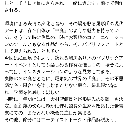
しとして「日々目にさらされ、一緒に過ごす」前提で創作
される。
環境による表情の変化も含め、その場を彩る尾形氏の現代
アートは、存在自体が「中庭」のような魅力を持ってい
る。そうして時に住民の、時にお客様のコミュニケーショ
ンのツールともなる作品だからこそ、パブリックアートと
して迎えられることも多い。
今回は絵画展でもあり、訪れる場所ありきのパブリックア
ートイベントとしても楽しめる稀有な催しもの。場合によ
っては、インスタレーションのような見方もできる。
実際の冬の庭とともに、尾形純の世界の「庭」、その不思
議な色・風合いを楽しむまたとない機会。是非現地を訪
れ、季節を体感してほしい。
同時に、年明けには【大村智館長と尾形純氏の対談】も決
定。創新苑の傍らに静かに佇む館長の生家を改築した蛍雪
寮にての、またとない機会に注目が集まる。
その他、節分にはアーティストトーク・作品解説あり。