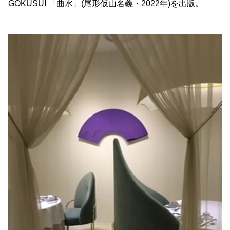
GOKUSUI 「曲水」(尾形仮山名義・2022年)を出版。