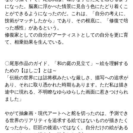
になった。脳裏に浮かべた情景に見合う色にたどり着くこ
とができるようになったのだ。これは、「自分の考えに、
技術がマッチしたから」であり、その根底に、「修復で培
った感性」があるという。
修復家としての自分がアーティストとしての自分を更に育
て、相乗効果を生んでいる。
〇尾形作品のガイド、「和の庭の見立て」～絵を理解する
ための【はしご】とは～
「伝統の世界には詰将棋みたいな厳しさ、描写への追求が
あり、それに取り憑かれた時期もあります。ただ私は描き
途中に現れる、不明瞭なゆらゆらした画面に惹きつけられ
ました」
やがて抽象画・現代アートへと舵を切ったのは、予測でき
る世界のリアリティを追求する絵ではないものが描きたく
なったから。巨匠の後追いではなく、自分だけの絵がある