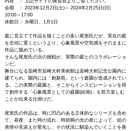
内容 ： 上記サイトの展覧会よりご覧ください。
会期 ： 2023年12月2日(土)～ 2024年2月25日(日)
10:00～17:00
休館日： 水曜日、1月1日
庭に見立てて作品を描くことの多い尾形氏だが、実在の庭
を念頭に置くというより、心象風景や空気感をそのままに
作品に籠めている。
そんな尾形氏の次の挑戦が、実際の庭とのコラボレーショ
ンだ。
舞台になる韮崎市韮崎大村美術館は韮崎大村記念公園内に
建てられ、園内には「創新苑」という庭園が造成されてい
る。この実際の庭園と、そこからインスピレーションを得
て創作する「心象風景としての庭園(絵画)」を双方楽しむ
ことが出来る仕掛けだ。
尾形氏の作品は、時に凹凸のある立体的なシリーズも含め
て、昼夜、また時の流れ、時節柄の光の差によって、絵の
表情や見栄えが変化し、その状況に馴染んでいくことを善