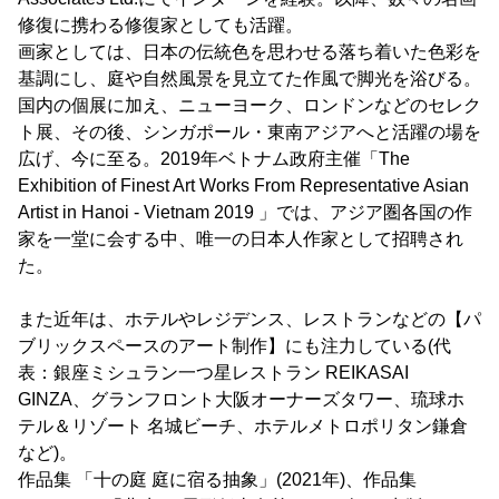
修復に携わる修復家としても活躍。
画家としては、日本の伝統色を思わせる落ち着いた色彩を
基調にし、庭や自然風景を見立てた作風で脚光を浴びる。
国内の個展に加え、ニューヨーク、ロンドンなどのセレク
ト展、その後、シンガポール・東南アジアへと活躍の場を
広げ、今に至る。2019年ベトナム政府主催「The
Exhibition of Finest Art Works From Representative Asian
Artist in Hanoi - Vietnam 2019 」では、アジア圏各国の作
家を一堂に会する中、唯一の日本人作家として招聘され
た。
また近年は、ホテルやレジデンス、レストランなどの【パ
ブリックスペースのアート制作】にも注力している(代
表：銀座ミシュラン一つ星レストラン REIKASAI
GINZA、グランフロント大阪オーナーズタワー、琉球ホ
テル＆リゾート 名城ビーチ、ホテルメトロポリタン鎌倉
など)。
作品集 「十の庭 庭に宿る抽象」(2021年)、作品集