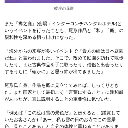
彼岸の花影
また『禅之庭』(会場：インターコンチネンタルホテル)と
いうイベントを行ったことも、尾形作品と「和」「庭」の
親和性を深める切っ掛けになった。
「海外からの来客が多いイベントで『貴方の絵は日本庭園
だね』と言われました。そこで、改めて庭園を訪れて散歩
したり、また古典作品を手に取ったり、僧侶と出会ったり
するうちに『確かに』と思う節が出てきました」
尾形氏自身、作品を庭に見立ててみれば、しっくりとき
た。また画家として最初こそ「言葉にすること」に違和感
があったが、直に説明することの重要性に気づいた。
「例えば『この絵は雪の景色だ』と伝えると、(鑑賞して
いたお客さんが)『あー、私も雪の日のお寺でこの雪景
色、見たことある』と自分の体験と重ねることがありま