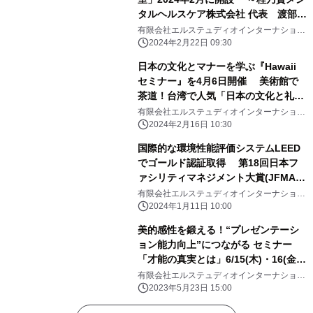
タルヘルスケア株式会社 代表 渡部貴
子氏～
有限会社エルステュディオインターナショナ
ル
2024年2月22日 09:30
日本の文化とマナーを学ぶ『Hawaii
セミナー』を4月6日開催 美術館で
茶道！台湾で人気「日本の文化と礼
法」ハワイへ躍進 ～台北楊三郎美術
有限会社エルステュディオインターナショナ
ル
館館長・ノリコマナーズ代表 村越の
2024年2月16日 10:30
りこ氏～
国際的な環境性能評価システムLEED
でゴールド認証取得 第18回日本フ
ァシリティマネジメント大賞(JFMA
賞)奨励賞受賞 人・環境に優しい居
有限会社エルステュディオインターナショナ
ル
住空間実現へ ビルmo(代表 吉田賀
2024年1月11日 10:00
織)
美的感性を鍛える！“プレゼンテーシ
ョン能力向上”につながる セミナー
「才能の真実とは」6/15(木)・16(金)
に開催
有限会社エルステュディオインターナショナ
ル
2023年5月23日 15:00