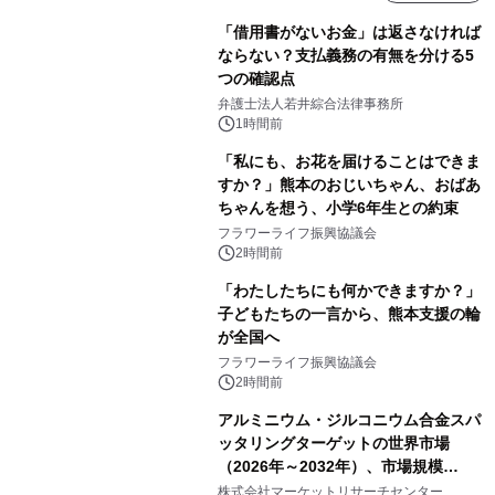
「借用書がないお金」は返さなければ
ならない？支払義務の有無を分ける5
つの確認点
弁護士法人若井綜合法律事務所
1時間前
「私にも、お花を届けることはできま
すか？」熊本のおじいちゃん、おばあ
ちゃんを想う、小学6年生との約束
フラワーライフ振興協議会
2時間前
「わたしたちにも何かできますか？」
子どもたちの一言から、熊本支援の輪
が全国へ
フラワーライフ振興協議会
2時間前
アルミニウム・ジルコニウム合金スパ
ッタリングターゲットの世界市場
（2026年～2032年）、市場規模
（0.995、0.999、その他）・分析レポ
株式会社マーケットリサーチセンター