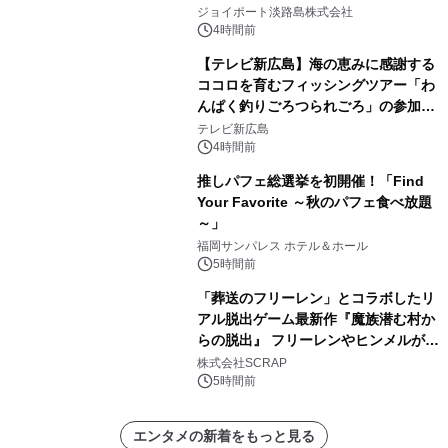
開始！
ジョイポート淡路島株式会社
4時間前
【テレビ新広島】海の恵みに感謝する
ココロを育むフィッシングツアー「わ
んぱく釣りごろつられごろ」の参加小
学生を募集
テレビ新広島
4時間前
推しパフェ総選挙を初開催！「Find
Your Favorite ～秋のパフェ食べ放題
～」
福岡サンパレス ホテル＆ホール
5時間前
「葬送のフリーレン」とコラボしたリ
アル脱出ゲーム最新作『魔族潜む村か
らの脱出』 フリーレンやヒンメルが武
器を手に魔族を見据える描き下ろしメ
株式会社SCRAP
インビジュアル公開
5時間前
エンタメの新着をもっと見る