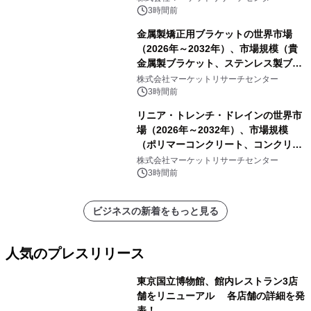
ートを発表
3時間前
金属製矯正用ブラケットの世界市場
（2026年～2032年）、市場規模（貴
金属製ブラケット、ステンレス製ブラ
ケット、純チタン製ブラケット）・分
株式会社マーケットリサーチセンター
析レポートを発表
3時間前
リニア・トレンチ・ドレインの世界市
場（2026年～2032年）、市場規模
（ポリマーコンクリート、コンクリー
ト、プラスチック、金属）・分析レポ
株式会社マーケットリサーチセンター
ートを発表
3時間前
ビジネスの新着をもっと見る
人気のプレスリリース
東京国立博物館、館内レストラン3店
舗をリニューアル 各店舗の詳細を発
表！