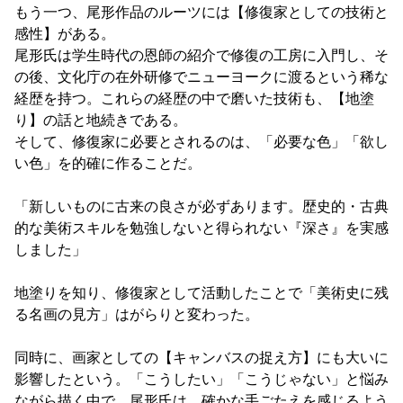
もう一つ、尾形作品のルーツには【修復家としての技術と
感性】がある。
尾形氏は学生時代の恩師の紹介で修復の工房に入門し、そ
の後、文化庁の在外研修でニューヨークに渡るという稀な
経歴を持つ。これらの経歴の中で磨いた技術も、【地塗
り】の話と地続きである。
そして、修復家に必要とされるのは、「必要な色」「欲し
い色」を的確に作ることだ。
「新しいものに古来の良さが必ずあります。歴史的・古典
的な美術スキルを勉強しないと得られない『深さ』を実感
しました」
地塗りを知り、修復家として活動したことで「美術史に残
る名画の見方」はがらりと変わった。
同時に、画家としての【キャンバスの捉え方】にも大いに
影響したという。「こうしたい」「こうじゃない」と悩み
ながら描く中で、尾形氏は、確かな手ごたえを感じるよう