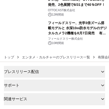
発売、2色展開で8/31まで40％OFF！
5
OTTOCAST株式会社
12時間前
フィールドスリー、光学3倍ズーム搭
載モデルと 水深10m防水モデルのデジ
タルカメラ2機種を8月7日発売 有効
6
約1300万画素、用途別に選べるコンデ
フィールドスリー株式会社
ジ新登場
10時間前
トップ
エンタメ・カルチャーのプレスリリース一覧
有限会
プレスリリース配信
サポート
関連サービス