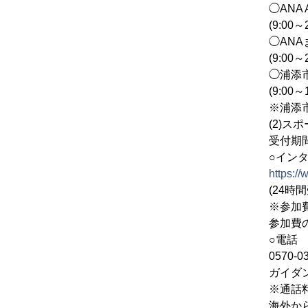
◯ANA ARENA
(9:00～20:
◯ANAまじ
(9:00～21:
◯浦添市観光協会
(9:00～18:
※浦添市役所本庁
(2)スポーツエン
受付期間 2023年1
○インター
https://
(24時間受付、
※参加費のほか、
参加費のお支払
○電話
0570-039-846
ガイダンスに従
※通話料は申込者
海外からの電