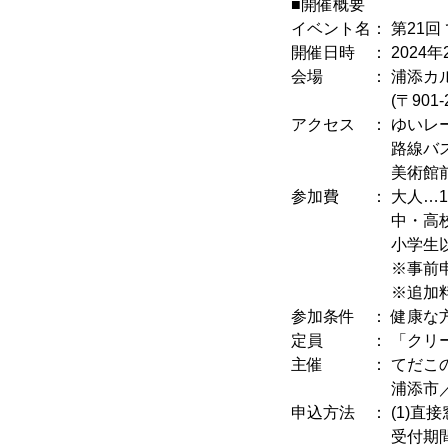
■開催概要
イベント名： 第21回
開催日時 ： 2024年2
会場 ： 浦添カル
(〒901-210
アクセス ： ゆいレ
路線バス 浅野浦バス
美術館前バス停(
参加費 ： 大人…1日
中・高校生…5
小学生以下
※事前申込
※追加料金なし
参加条件 ： 健康な
定員 ： 「クリー
主催 ： てだこの
浦添市／浦添
申込方法 ： (1)直
受付期間 2023年1