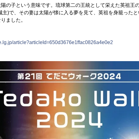
太陽の子という意味です。琉球第二の王統として栄えた英祖王
城主)で、その妻は太陽が懐に入る夢を見て、英祖を身籠った
なりました。
oe.lg.jp/article?articleId=650d3676e1ffac0826a4e0e2