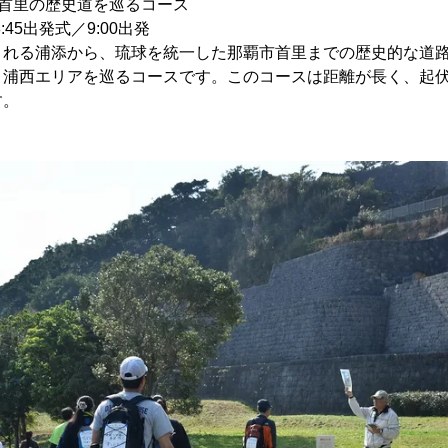
添と首里の歴史道を巡るコース
:45出発式／9:00出発
される浦添から、琉球を統一した那覇市首里までの歴史的な道
こ浦西エリアを巡るコースです。このコースは距離が長く、起
す。