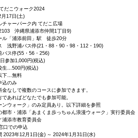
 てだこウォーク2024
月17日(土)
チャーパーク内 てだこ広場
3 沖縄県浦添市仲間1丁目9)
ール「浦添前田」駅 徒歩20分
停(21・88・90・98・112・190)
55・56・256)
参加1,000円(税込)
00円(税込)
…無料
のみ
で複数のコースに参加できます。
方であればどなたでも参加可能。
ンウォーク」のみ定員あり。以下詳細を参照
都市・浦添「あまくま歩っちゅん浪漫ウォーク」実行委員会
市教育委員会
接窓口での申込
2月1日(金) ～ 2024年1月31日(水)