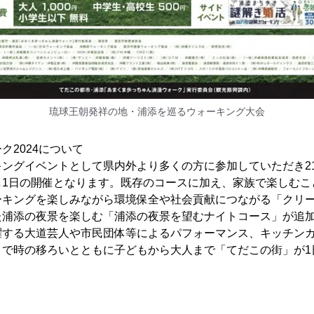
琉球王朝発祥の地・浦添を巡るウォーキング大会
ーク2024について
キングイベントとして県内外より多くの方に参加していただき2
し1日の開催となります。既存のコースに加え、家族で楽しむこ
ーキングを楽しみながら環境保全や社会貢献につながる「クリ
た浦添の夜景を楽しむ「浦添の夜景を望むナイトコース」が追
躍する大道芸人や市民団体等によるパフォーマンス、キッチン
まで時の移ろいとともに子どもから大人まで「てだこの街」が1