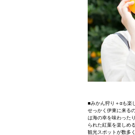
■みかん狩り＋αも楽
せっかく伊東に来る
は海の幸を味わった
られた紅葉を楽しめ
観光スポットが数多