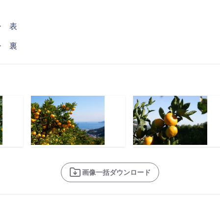
シ 表
シ 裏
画像一括ダウンロード