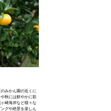
区のみかん園の近くに
ンや秋には鮮やかに彩
城ヶ崎海岸など様々な
ピングや絶景を楽しん