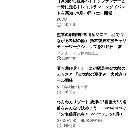
【高知から世界へ】トップランナーと
一緒に走るトレイルランニングイベン
トを高知で8月29日（土）開催
BUDO
11時間前
熊本産胡蝶蘭×富山産ジニア「花でつ
ながる希望の輪」 熊本復興支援チャリ
ティーワークショップを8月9日、富
山・射水で開催
フラワーライフ振興協議会
12時間前
夏を遊び尽くせ！道の駅足柄金太郎の
ふるさと 「金太郎の夏休み」大感謝セ
ール開催！
株式会社相州村の駅
13時間前
わんわんリゾート 粟津の"看板犬"の名
前をみんなで決めよう！ Instagramで
「お名前募集キャンペーン」を8月8日
(土)より開催
GENSEN HOLDINGS株式会社
14時間前