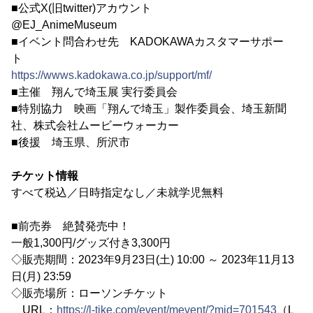
■公式X(旧twitter)アカウント
@EJ_AnimeMuseum
■イベント問合わせ先 KADOKAWAカスタマーサポー
ト
https://wwws.kadokawa.co.jp/support/mf/
■主催 翔んで埼玉展 実行委員会
■特別協力 映画「翔んで埼玉」製作委員会、埼玉新聞
社、株式会社ムービーウォーカー
■後援 埼玉県、所沢市
チケット情報
すべて税込／日時指定なし／未就学児無料
■前売券 絶賛発売中！
一般1,300円/グッズ付き3,300円
◇販売期間：2023年9月23日(土) 10:00 ～ 2023年11月13
日(月) 23:59
◇販売場所：ローソンチケット
URL：
https://l-tike.com/event/mevent/?mid=701543
（L