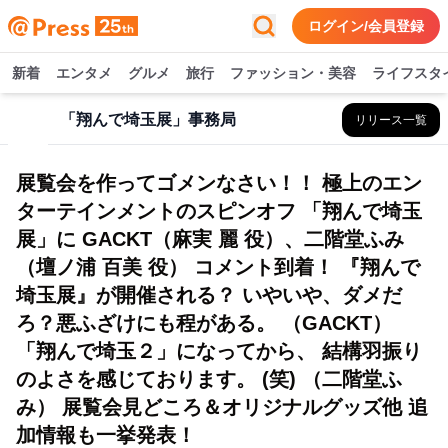
ログイン/会員登録
新着
エンタメ
グルメ
旅行
ファッション・美容
ライフスタ
「翔んで埼玉展」事務局
リリース一覧
展覧会を作ってゴメンなさい！！ 極上のエン
ターテインメントのスピンオフ 「翔んで埼玉
展」に GACKT（麻実 麗 役）、二階堂ふみ
（壇ノ浦 百美 役） コメント到着！ 『翔んで
埼玉展』が開催される？ いやいや、ダメだ
ろ？悪ふざけにも程がある。 （GACKT）
「翔んで埼玉２」になってから、 結構羽振り
のよさを感じております。 (笑) （二階堂ふ
み） 展覧会見どころ＆オリジナルグッズ他 追
加情報も一挙発表！