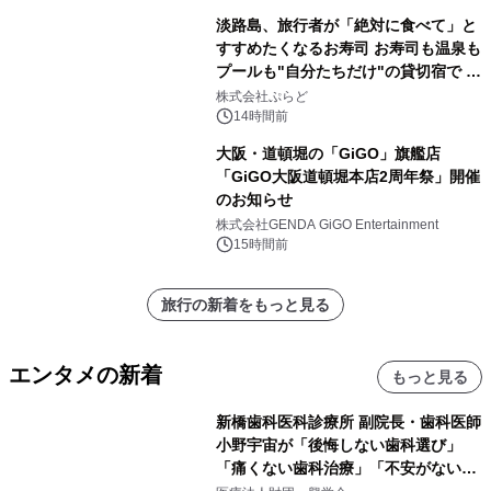
淡路島、旅行者が「絶対に食べて」と
すすめたくなるお寿司 お寿司も温泉も
プールも"自分たちだけ"の貸切宿で 1
日1組限定「岩屋温泉 絵島別庭 海と
株式会社ぷらど
森」の握り寿司プラン
14時間前
大阪・道頓堀の「GiGO」旗艦店
「GiGO大阪道頓堀本店2周年祭」開催
のお知らせ
株式会社GENDA GiGO Entertainment
15時間前
旅行の新着をもっと見る
エンタメの新着
もっと見る
新橋歯科医科診療所 副院長・歯科医師
小野宇宙が「後悔しない歯科選び」
「痛くない歯科治療」「不安がない治
療計画」をテーマに専門監修