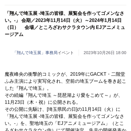
「翔んで埼玉展 -埼玉の皆様、展覧会を作ってゴメンなさ
い。-」 会期／2023年11月14日（火）～2024年1月14日
（日） 会場／ところざわサクラタウン内 EJアニメミュ
ージアム
「翔んで埼玉展」事務局
イベント
2023年10月26日 18:00
魔夜峰央の衝撃的コミックが、2019年にGACKT・二階堂
ふみ主演により実写化され、空前の埼玉ブームを巻き起こ
した『翔んで埼玉』。
その続編『翔んで埼玉 ～琵琶湖より愛をこめて～』が、
11月23日（木・祝）に公開される。
その公開に先駆け、[埼玉県民の日]の11月14日（火）に
「翔んで埼玉展 -埼玉の皆様、展覧会を作ってゴメンなさ
い。-」を、聖地埼玉の「EJアニメミュージアム」（とこ
ろざわサクラタウン内）にて開催決定。先月の開催発表か