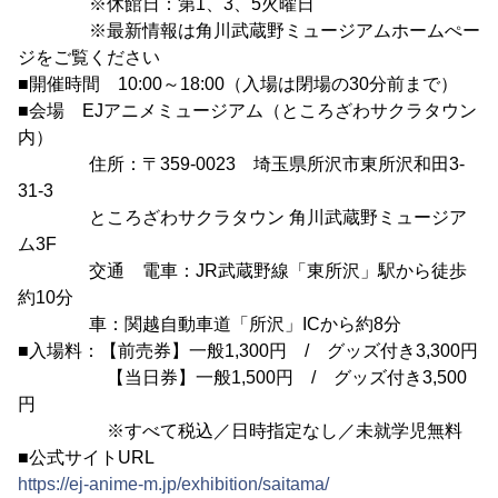
※休館日：第1、3、5火曜日
※最新情報は角川武蔵野ミュージアムホームぺー
ジをご覧ください
■開催時間 10:00～18:00（入場は閉場の30分前まで）
■会場 EJアニメミュージアム（ところざわサクラタウン
内）
住所：〒359-0023 埼玉県所沢市東所沢和田3-
31-3
ところざわサクラタウン 角川武蔵野ミュージア
ム3F
交通 電車：JR武蔵野線「東所沢」駅から徒歩
約10分
車：関越自動車道「所沢」ICから約8分
■入場料：【前売券】一般1,300円 / グッズ付き3,300円
【当日券】一般1,500円 / グッズ付き3,500
円
※すべて税込／日時指定なし／未就学児無料
■公式サイトURL
https://ej-anime-m.jp/exhibition/saitama/