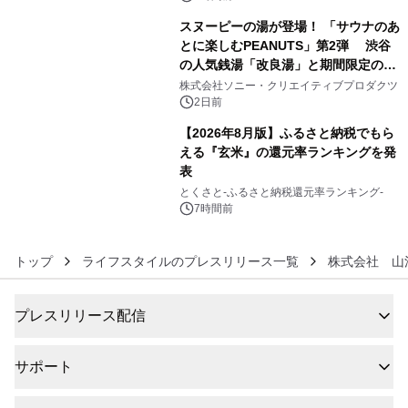
スヌーピーの湯が登場！ 「サウナのあ
とに楽しむPEANUTS」第2弾 渋谷
の人気銭湯「改良湯」と期間限定のコ
5
ラボレーション サウナイキタイコラ
株式会社ソニー・クリエイティブプロダクツ
ボグッズも発売決定！
2日前
【2026年8月版】ふるさと納税でもら
える『玄米』の還元率ランキングを発
表
6
とくさと-ふるさと納税還元率ランキング-
7時間前
トップ
ライフスタイルのプレスリリース一覧
株式会社 山
プレスリリース配信
サポート