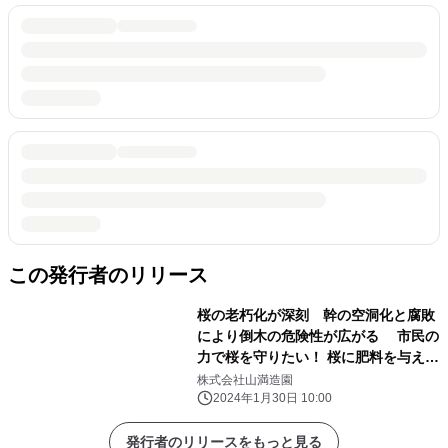
この発行者のリリース
桜の老朽化が深刻 幹の空洞化と腐敗
により倒木の危険性が広がる 市民の
力で桜を守りたい！ 桜に肥料を与える
イベントを泉大津市にて2月開催
株式会社山満造園
2024年1月30日 10:00
発行者のリリースをもっと見る