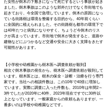
た女性が倒木の下敷きになって死亡するという事故が起き
ました。倒木事故はこのような郊外だけでなく市街地でも
起きており、今全国で急増しています。倒木の原因になっ
ている街路樹は環境を整備する目的から、40年前くらい
に全国的に植えられました。その街路樹も都市の環境下で
は40年たつと病気になりやすく、ちょうど今倒木のリス
クが高まっています。市街地で倒木が発生すると、道路や
建物などにぶつかるなど交通や安全に大きく支障をきたす
可能性があります。
【小学校や幼稚園から樹木医へ調査依頼が殺到】
相次ぐ倒木事故の発生から、樹木医へ調査依頼が殺到して
います。樹木医とは、樹木の保全・診断・治療を行う専門
家です。当社への相談件数は、この10年で40倍に増加し
ています。実際に調査に入った件数も、2010年は年間2～
3件でしたが2020年に40件、2023年現在ですでに30件以
上となっています。一般家庭からの依頼もありますが、一
番多いのは学校や幼稚園などです。