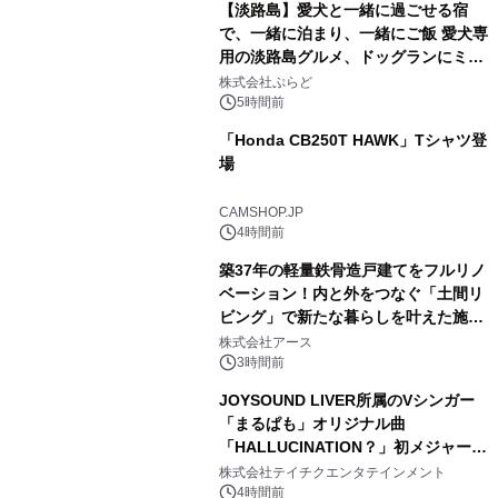
【淡路島】愛犬と一緒に過ごせる宿
で、一緒に泊まり、一緒にご飯 愛犬専
用の淡路島グルメ、ドッグランにミニ
1
プール グランピングとトレーラーハウ
株式会社ぷらど
スの2施設で
5時間前
「Honda CB250T HAWK」Tシャツ登
場
2
CAMSHOP.JP
4時間前
築37年の軽量鉄骨造戸建てをフルリノ
ベーション！内と外をつなぐ「土間リ
ビング」で新たな暮らしを叶えた施工
3
事例を株式会社アースが公開
株式会社アース
3時間前
JOYSOUND LIVER所属のVシンガー
「まるぱも」オリジナル曲
「HALLUCINATION？」初メジャー配
4
信リリース決定！
株式会社テイチクエンタテインメント
4時間前