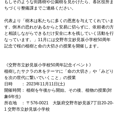
もしそのような街路樹や公園樹を見かけたら、各区役所ま
ちづくり整備課までご連絡ください。
代表より「樹木は私たちに多くの恩恵を与えてくれていま
す。倒木の恐れがあるからと安易に切らずに、依頼者の方
と相談しながらできるだけ安全に木を残していく活動を行
なっています。」11月には交野市立妙見坂小学校50周年
記念で桜の植樹と命の大切さの授業を開催します。
《交野市立妙見坂小学校50周年記念イベント》
植樹したサクラの木をテーマに「命の大切さ」や「みどり
を次の世代に繋いでいくこと」の授業
日時 ： 2023年11月11日(土)
開催時間： 植樹を午後から開始。その後、植物の授業(対
象6年生)
所在地 ： 〒576-0021 大阪府交野市妙見坂7丁目20-20-
1 交野市立妙見坂小学校