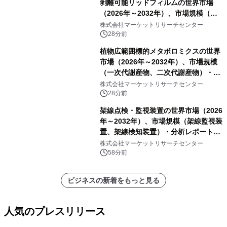
剥離可能リッドフィルムの世界市場
（2026年～2032年）、市場規模（ヒ
ートシールタイプ、コールドシールタ
株式会社マーケットリサーチセンター
イプ、粘着タイプ）・分析レポートを
28分前
発表
植物広範囲標的メタボロミクスの世界
市場（2026年～2032年）、市場規模
（一次代謝産物、二次代謝産物）・分
析レポートを発表
株式会社マーケットリサーチセンター
28分前
架線点検・監視装置の世界市場（2026
年～2032年）、市場規模（架線監視装
置、架線検知装置）・分析レポートを
発表
株式会社マーケットリサーチセンター
58分前
ビジネスの新着をもっと見る
人気のプレスリリース