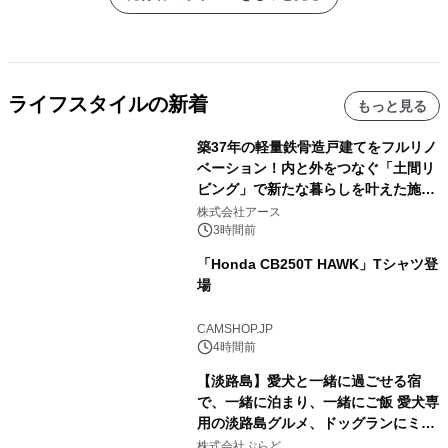
ライフスタイルの新着
もっと見る
築37年の軽量鉄骨造戸建てをフルリノ
ベーション！内と外をつなぐ「土間リ
ビング」で新たな暮らしを叶えた施工
事例を株式会社アースが公開
株式会社アース
3時間前
「Honda CB250T HAWK」Tシャツ登
場
CAMSHOP.JP
4時間前
【淡路島】愛犬と一緒に過ごせる宿
で、一緒に泊まり、一緒にご飯 愛犬専
用の淡路島グルメ、ドッグランにミニ
プール グランピングとトレーラーハウ
株式会社ぷらど