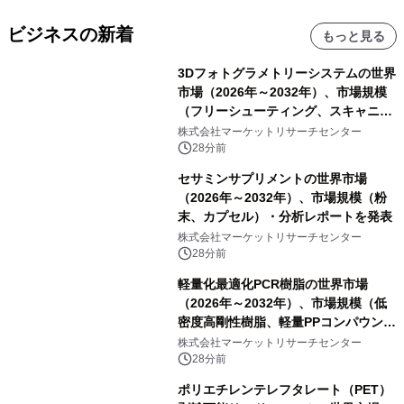
ビジネスの新着
もっと見る
3Dフォトグラメトリーシステムの世界
市場（2026年～2032年）、市場規模
（フリーシューティング、スキャニン
グ、その他）・分析レポートを発表
株式会社マーケットリサーチセンター
28分前
セサミンサプリメントの世界市場
（2026年～2032年）、市場規模（粉
末、カプセル）・分析レポートを発表
株式会社マーケットリサーチセンター
28分前
軽量化最適化PCR樹脂の世界市場
（2026年～2032年）、市場規模（低
密度高剛性樹脂、軽量PPコンパウン
ド、強化軽量ブレンド、軽量PCR
株式会社マーケットリサーチセンター
PA、その他）・分析レポートを発表
28分前
ポリエチレンテレフタレート（PET）