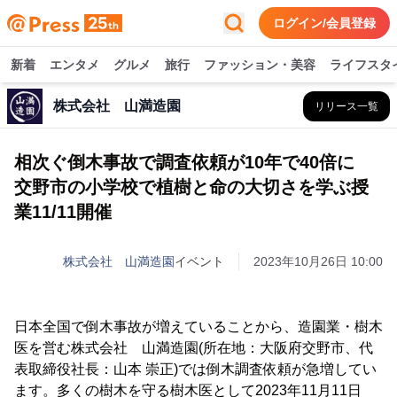
ログイン/会員登録
新着
エンタメ
グルメ
旅行
ファッション・美容
ライフスタ
株式会社 山満造園
リリース一覧
相次ぐ倒木事故で調査依頼が10年で40倍に
交野市の小学校で植樹と命の大切さを学ぶ授
業11/11開催
株式会社 山満造園
イベント
2023年10月26日 10:00
日本全国で倒木事故が増えていることから、造園業・樹木
医を営む株式会社 山満造園(所在地：大阪府交野市、代
表取締役社長：山本 崇正)では倒木調査依頼が急増してい
ます。多くの樹木を守る樹木医として2023年11月11日