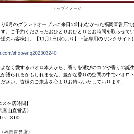
トップイメージ
より6月のグランドオープンに来日の叶わなかった福岡直営店で
ます。ご予約くださったおひとりおひとりとお時間を取らせて
望のお客様は、【11月1日(水)より】下記専用のリンクサイ
line.com/shop/enq202303240
こよなく愛するパオロ本人から、香りを選びのコツや香りの誕
観が語られるかもしれません。豊かな香りの空間の中でパオロ
ください。皆様のご来店を心よりお待ちいたしております。
ニエス在店時間】
kyo〈代官山直営店〉
0～18:00
kuoka〈福岡直営店〉