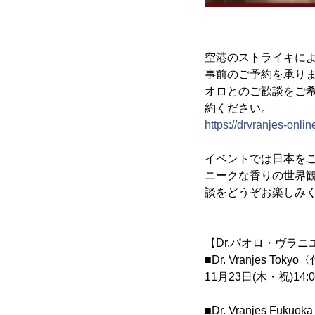
空港のストライキに
事前のご予約を承り
オロとのご歓談をご希
約ください。
https://drvranjes-on
イベントでは日本を
ニークな香りの世界
談をどうぞお楽しみ
【Dr.パオロ・ヴラ
■Dr. Vranjes To
11月23日(木・祝)14:0
■Dr. Vranjes Fu