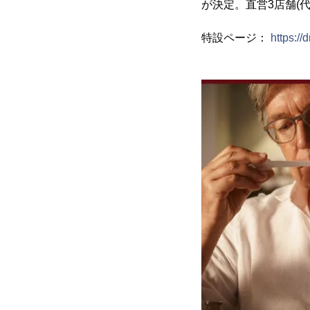
が決定。直営3店舗(
特設ページ：
https://