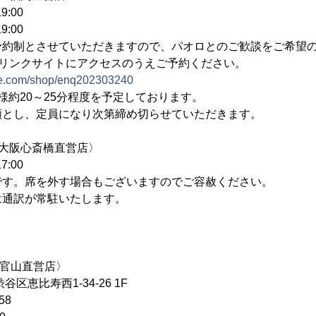
9:00
9:00
約制とさせていただきますので、パオロとのご歓談をご希望の
のリンクサイトにアクセスのうえご予約ください。
line.com/shop/enq202303240
様約20～25分程度を予定しております。
順とし、定員になり次第締め切らせていただきます。
saka〈大阪心斎橋直営店〉
7:00
です。席を外す場合もございますのでご容赦ください。
は通訳が常駐いたします。
yo〈代官山直営店〉
渋谷区恵比寿西1-34-26 1F
58