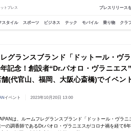
プレスリリース
アットプレス
フスタイル
スポーツ
ビジネス
テック
モバイル
乗り物
クラ
フレグランスブランド「ドットール・ヴラ
0年記念！創設者“Dr.パオロ・ヴラニエ
店舗(代官山、福岡、大阪心斎橋)でイベン
AN
イベント
2023年10月20日 13:00
njes JAPANは、ルームフレグランスブランド「ドットール・ヴラ
一の調香師であるDr.パオロ・ヴラニエスがコロナ禍を経て6