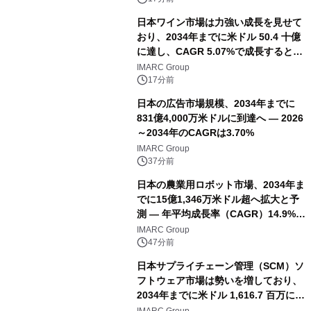
日本ワイン市場は力強い成長を見せて
おり、2034年までに米ドル 50.4 十億
に達し、CAGR 5.07%で成長すると予
測
IMARC Group
17分前
日本の広告市場規模、2034年までに
831億4,000万米ドルに到達へ ― 2026
～2034年のCAGRは3.70%
IMARC Group
37分前
日本の農業用ロボット市場、2034年ま
でに15億1,346万米ドル超へ拡大と予
測 ― 年平均成長率（CAGR）14.9%を
記録
IMARC Group
47分前
日本サプライチェーン管理（SCM）ソ
フトウェア市場は勢いを増しており、
2034年までに米ドル 1,616.7 百万に達
し、CAGR 3.42%で成長すると予測
IMARC Group