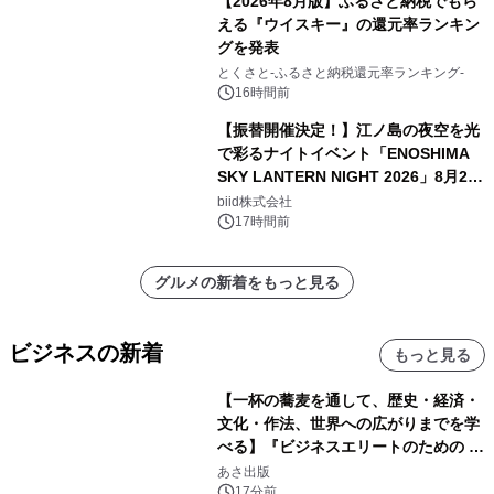
【2026年8月版】ふるさと納税でもら
える『ウイスキー』の還元率ランキン
グを発表
とくさと-ふるさと納税還元率ランキング-
16時間前
【振替開催決定！】江ノ島の夜空を光
で彩るナイトイベント「ENOSHIMA
SKY LANTERN NIGHT 2026」8月22
日(土)振替開催＆受付スタート！
biid株式会社
17時間前
グルメの新着をもっと見る
ビジネスの新着
もっと見る
【一杯の蕎麦を通して、歴史・経済・
文化・作法、世界への広がりまでを学
べる】『ビジネスエリートのための 教
養としての蕎麦』2026年8月25日
あさ出版
（火）発売
17分前