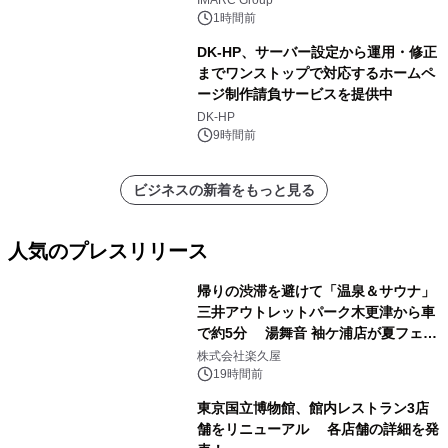
1時間前
DK-HP、サーバー設定から運用・修正
までワンストップで対応するホームペ
ージ制作請負サービスを提供中
DK-HP
9時間前
ビジネスの新着をもっと見る
人気のプレスリリース
帰りの渋滞を避けて「温泉＆サウナ」
三井アウトレットパーク木更津から車
で約5分 湯舞音 袖ケ浦店が夏フェア
1
メニューを提供
株式会社楽久屋
19時間前
東京国立博物館、館内レストラン3店
舗をリニューアル 各店舗の詳細を発