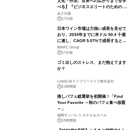
文化・作法、世界への広がりまでを学
べる】『ビジネスエリートのための 教
養としての蕎麦』2026年8月25日
あさ出版
（火）発売
17分前
日本ワイン市場は力強い成長を見せて
おり、2034年までに米ドル 50.4 十億
に達し、CAGR 5.07%で成長すると予
測
IMARC Group
17分前
ゴミ出しのストレス、まだ抱えてます
か？
LivelyLifeライブリーライフ株式会社
11時間前
推しパフェ総選挙を初開催！「Find
Your Favorite ～秋のパフェ食べ放題
～」
福岡サンパレス ホテル＆ホール
15時間前