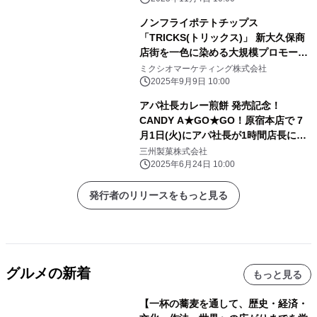
ノンフライポテトチップス
「TRICKS(トリックス)」 新大久保商
店街を一色に染める大規模プロモーシ
ョン実施 ～KEY TO LITとコラボし
ミクシオマーケティング株式会社
た 商店街全体でのフラッグ掲示を9月
2025年9月9日 10:00
17日より開催～
アパ社長カレー煎餅 発売記念！
CANDY A★GO★GO！原宿本店で 7
月1日(火)にアパ社長が1時間店長に就
任！
三州製菓株式会社
2025年6月24日 10:00
発行者のリリースをもっと見る
グルメの新着
もっと見る
【一杯の蕎麦を通して、歴史・経済・