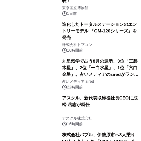
表！
2
東京国立博物館
1日前
進化したトータルステーションのエン
トリーモデル 『GM-120シリーズ』を
発売
3
株式会社トプコン
16時間前
九星気学で占う8月の運勢、3位「三碧
木星」、2位「一白水星」、1位「六白
金星」。占いメディアのziredがランキ
4
ングを発表
占いメディア zired
22時間前
アスクル、新代表取締役社長CEOに成
松 岳志が就任
5
アスクル株式会社
16時間前
株式会社バブル、伊勢原市へ3人乗り