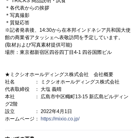
＊“TRICKS”商品説明・試食
＊各代表からの挨拶
＊写真撮影
＊質疑応答
※記者発表後、14:30から在本邦インドネシア共和国大使
館の商業省アタッシェへ表敬訪問を予定しています。
(取材および写真素材提供可能)
場所：東京都新宿区四谷四丁目4-1 四谷国際ビル
★ミクシオホールディングス株式会社 会社概要
社名 ： ミクシオホールディングス株式会社
代表取締役 ： 大塩 義晴
本社 ： 広島市中区幟町13-15 新広島ビルディン
グ2階
設立 ： 2022年4月1日
ホームページ：
https://mixio.co.jp/