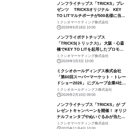
ノンフライチップス「TRICKS」プレ
ゼンツ TRICKSオリジナル KEY
TO LITマルチポーチが500名様に当た
る 「Let's トリックス キャンペーン」
ミクシオマーケティング株式会社
7月1日スタート!
2026年6月18日 10:00
ノンフライポテトチップス
「TRICKS(トリックス)」 大阪・心斎
橋でKEY TO LITを起用したプロモー
ションを実施 3月17日からフラッグ掲
ミクシオマーケティング株式会社
示や限定セット販売など
2026年3月3日 10:00
ミクシオホールディングス株式会社
「第60回スーパーマーケット・トレー
ドショー2026」 にグループ企業4社で
大規模出展
ミクシオホールディングス株式会社
2026年2月10日 09:00
ノンフライチップス「TRICKS」が プ
レゼントキャンペーンを開催！ オリジ
ナルフォンタブやぬいぐるみが当たる
「いつも一緒に！TRICKSプレゼント
ミクシオマーケティング株式会社
キャンペーン」 11月7日スタート
2025年11月4日 10:00