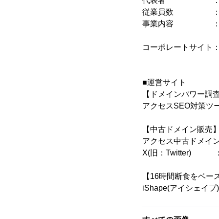
代表者 ： 代表取
従業員数 ： 35名
事業内容 ： SE
ドメイン
コーポレートサイト
■運営サイト
【ドメインパワー調査
アクセスSEO対策ツ
【中古ドメイン販売
アクセス中古ドメイ
X(旧：Twitter) 
【16時間断食をベー
iShape(アイシェイプ