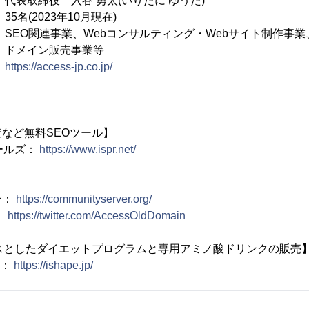
締役 入谷 勇太(いりたに ゆうた)
(2023年10月現在)
O関連事業、Webコンサルティング・Webサイト制作事業
販売事業等
：
https://access-jp.co.jp/
など無料SEOツール】
ールズ：
https://www.ispr.net/
】
ン：
https://communityserver.org/
：
https://twitter.com/AccessOldDomain
スとしたダイエットプログラムと専用アミノ酸ドリンクの販売
)：
https://ishape.jp/