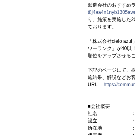
派遣会社のおすすめ
t8j4aa4n1nyb1305aw
り、施策を実施した20
ております。
「株式会社cielo 
ワーランク」が40以
順位をアップさせる
下記のページにて、株式
施結果、解説などお
URL：
https://commun
■会社概要
社名 ： 株式
設立 ： 201
所在地 ： 北海道