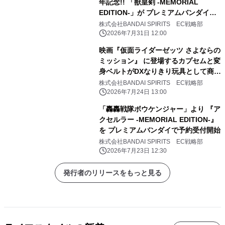
年記念!! 「獣皇剣 -MEMORIAL
EDITION-」が プレミアムバンダイで
予約受付開始
株式会社BANDAI SPIRITS EC戦略部
2026年7月31日 12:00
映画『仮面ライダーゼッツ さよならの
ミッション』 に登場するカプセムと変
身ベルトがDXなりきり玩具として商品
化！ それぞれキャストボイスも収録！
株式会社BANDAI SPIRITS EC戦略部
2026年7月24日 13:00
「轟轟戦隊ボウケンジャー」より 『ア
クセルラー -MEMORIAL EDITION-』
を プレミアムバンダイで予約受付開始
株式会社BANDAI SPIRITS EC戦略部
2026年7月23日 12:30
発行者のリリースをもっと見る