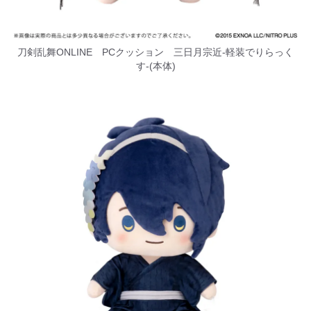
刀剣乱舞ONLINE PCクッション 三日月宗近‐軽装でりらっく
す‐(本体)