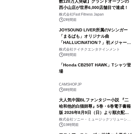
数120万人突破】グランドオープンの
西小山店が世界6,000店舗目で達成！
株式会社Fast Fitness Japan
2時間前
JOYSOUND LIVER所属のVシンガー
「まるぱも」オリジナル曲
「HALLUCINATION？」初メジャー配
信リリース決定！
株式会社テイチクエンタテインメント
8時間前
「Honda CB250T HAWK」Tシャツ登
場
CAMSHOP.JP
8時間前
大人気中国BLファンタジー小説 『二
哈和他的白猫師尊』5巻・6巻電子書籍
版 2026年8月9日（日）より順次配信
開始
株式会社ソニー・ミュージックソリューショ
ンズ
19時間前