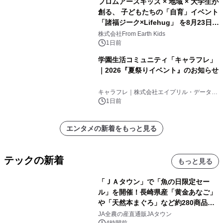
フロムアースキッズ × 地域 × 大学生が
創る、 子どもたちの「自育」イベント
「諸福ジーク×Lifehug」 を8月23日
(日)開催
株式会社From Earth Kids
1日前
学園生活コミュニティ「キャラフレ」
｜2026『夏祭りイベント』のお知らせ
キャラフレ｜株式会社エイプリル・データ・
デザインズ
1日前
エンタメの新着をもっと見る
テックの新着
もっと見る
「ＪＡタウン」で「魚の日限定セー
ル」を開催！長崎県産「黄金あなご」
や「天然本まぐろ」など約280商品を
販売！～毎月１０日の定例企画～
JA全農の産直通販JAタウン
4時間前