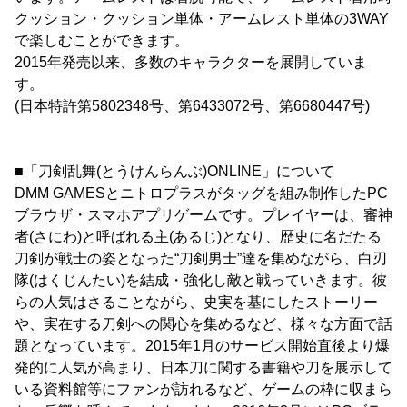
クッション・クッション単体・アームレスト単体の3WAY
で楽しむことができます。
2015年発売以来、多数のキャラクターを展開していま
す。
(日本特許第5802348号、第6433072号、第6680447号)
■「刀剣乱舞(とうけんらんぶ)ONLINE」について
DMM GAMESとニトロプラスがタッグを組み制作したPC
ブラウザ・スマホアプリゲームです。プレイヤーは、審神
者(さにわ)と呼ばれる主(あるじ)となり、歴史に名だたる
刀剣が戦士の姿となった“刀剣男士”達を集めながら、白刃
隊(はくじんたい)を結成・強化し敵と戦っていきます。彼
らの人気はさることながら、史実を基にしたストーリー
や、実在する刀剣への関心を集めるなど、様々な方面で話
題となっています。2015年1月のサービス開始直後より爆
発的に人気が高まり、日本刀に関する書籍や刀を展示して
いる資料館等にファンが訪れるなど、ゲームの枠に収まら