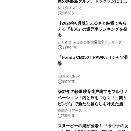
用の淡路島グルメ、ドッグランにミニ
2
プール グランピングとトレーラーハウ
株式会社ぷらど
スの2施設で
9時間前
【2026年8月版】ふるさと納税でもら
える『玄米』の還元率ランキングを発
表
3
とくさと-ふるさと納税還元率ランキング-
11時間前
「Honda CB250T HAWK」Tシャツ登
場
4
CAMSHOP.JP
8時間前
築37年の軽量鉄骨造戸建てをフルリノ
ベーション！内と外をつなぐ「土間リ
ビング」で新たな暮らしを叶えた施工
5
事例を株式会社アースが公開
株式会社アース
7時間前
スヌーピーの湯が登場！ 「サウナのあ