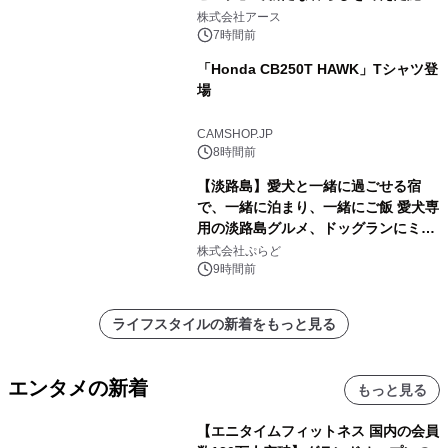
事例を株式会社アースが公開
株式会社アース
7時間前
「Honda CB250T HAWK」Tシャツ登
場
CAMSHOP.JP
8時間前
【淡路島】愛犬と一緒に過ごせる宿
で、一緒に泊まり、一緒にご飯 愛犬専
用の淡路島グルメ、ドッグランにミニ
プール グランピングとトレーラーハウ
株式会社ぷらど
スの2施設で
9時間前
ライフスタイルの新着をもっと見る
エンタメの新着
もっと見る
【エニタイムフィットネス 国内の会員