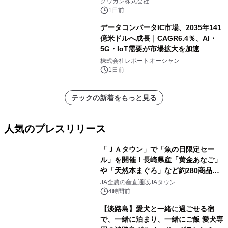
クウカン株式会社
1日前
データコンバータIC市場、2035年141
億米ドルへ成長｜CAGR6.4％、AI・
5G・IoT需要が市場拡大を加速
株式会社レポートオーシャン
1日前
テックの新着をもっと見る
人気のプレスリリース
「ＪＡタウン」で「魚の日限定セー
ル」を開催！長崎県産「黄金あなご」
や「天然本まぐろ」など約280商品を
1
販売！～毎月１０日の定例企画～
JA全農の産直通販JAタウン
4時間前
【淡路島】愛犬と一緒に過ごせる宿
で、一緒に泊まり、一緒にご飯 愛犬専