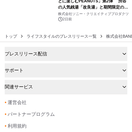
とに楽しむPEANUTS」第2弾 渋谷
の人気銭湯「改良湯」と期間限定のコ
6
ラボレーション サウナイキタイコラ
株式会社ソニー・クリエイティブプロダクツ
ボグッズも発売決定！
2日前
トップ
ライフスタイルのプレスリリース一覧
株式会社BAND
プレスリリース配信
サポート
関連サービス
•
運営会社
•
パートナープログラム
•
利用規約