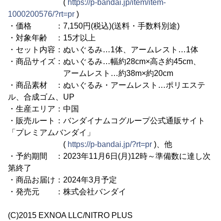
(
https://p-bandai.jp/item/item-
1000200576/?rt=pr
)
・価格 ：7,150円(税込)(送料・手数料別途)
・対象年齢 ：15才以上
・セット内容：ぬいぐるみ…1体、アームレスト…1体
・商品サイズ：ぬいぐるみ…幅約28cm×高さ約45cm、
アームレスト…約38m×約20cm
・商品素材 ：ぬいぐるみ・アームレスト…ポリエステ
ル、合成ゴム、UP
・生産エリア：中国
・販売ルート：バンダイナムコグループ公式通販サイト
「プレミアムバンダイ」
(
https://p-bandai.jp/?rt=pr
)、他
・予約期間 ：2023年11月6日(月)12時～準備数に達し次
第終了
・商品お届け：2024年3月予定
・発売元 ：株式会社バンダイ
(C)2015 EXNOA LLC/NITRO PLUS