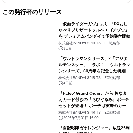
この発行者のリリース
「仮面ライダーガヴ」より 「DXおし
ゃべりブリザードソルベエゴチゾウ」
を プレミアムバンダイで予約受付開始
株式会社BANDAI SPIRITS EC戦略部
3日前
「ウルトラマンシリーズ」×「デジタ
ルモンスター」コラボ！ 「ウルトラマ
ンシリーズ」60周年を記念した特別デ
ザインの 『デジタルモンスター
株式会社BANDAI SPIRITS EC戦略部
COLOR』が登場！
4日前
『Fate／Grand Order』から おなま
えカード付きの『ちびぐるみ』ポーチ
セットが登場！ ポーチは実際のカード
デザインがモチーフとなっておりま
株式会社BANDAI SPIRITS EC戦略部
す。
2026年7月31日 16:00
『百獣戦隊ガオレンジャー』放送25周