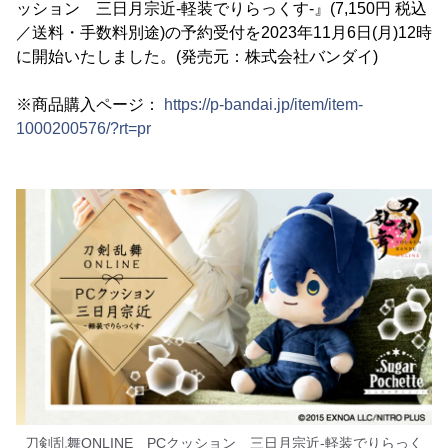
ッション 三日月宗近‐軽装でりらっくす‐』(7,150円 税込
／送料・手数料別途)の予約受付を2023年11月6日(月)12時
に開始いたしました。(発売元：株式会社バンダイ)
※商品購入ページ：
https://p-bandai.jp/item/item-
1000200576/?rt=pr
刀剣乱舞ONLINE PCクッション 三日月宗近‐軽装でりらっく