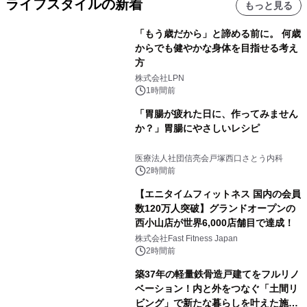
ライフスタイルの新着
もっと見る
「もう歳だから」と諦める前に。 何歳
からでも健やかな身体を目指せる考え
方
株式会社LPN
1時間前
「胃腸が疲れた日に、作ってみません
か？」胃腸にやさしいレシピ
医療法人社団信亮会戸塚西口さとう内科
2時間前
【エニタイムフィットネス 国内の会員
数120万人突破】グランドオープンの
西小山店が世界6,000店舗目で達成！
株式会社Fast Fitness Japan
2時間前
築37年の軽量鉄骨造戸建てをフルリノ
ベーション！内と外をつなぐ「土間リ
ビング」で新たな暮らしを叶えた施工