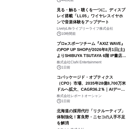
見る・触る・聴くを一つに。ディスプ
レイ搭載「LL05」ワイヤレスイヤホ
ンで音楽体験をアップデート
LivelyLifeライブリーライフ株式会社
10時間前
プロeスポーツチーム『AXIZ WAVE』
のPOP UP SHOPが2026年8月1日(土)
よりSHIBUYA TSUTAYA 6階 IP書店で
開催決定！！
株式会社ClaN Entertainment
1日前
コパッケージド・オプティクス
（CPO）市場、2035年28億8,700万米
ドルへ拡大、CAGR36.2％｜AIデータ
センター・高速光通信需要が成長を加
株式会社レポートオーシャン
速
1日前
北海道の採用代行「リクルーティブ」
体制強化！富良野・ニセコの人手不足
を解消