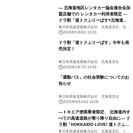
― 北海道地区レンタカー協会連合会加
盟店舗での レンタカー利用者限定 ―
ドラ割「道トクふりーぱす×北海道レ
ンタカー セットプラン」を発売！
東日本高速道路株式会社 北海道支社、北海
道地区レンタカー協会連合会
2026年5月8日 10:00
ドラ割「道トクふりーぱす」今年も発
売決定！
東日本高速道路株式会社 北海道支社
2026年4月7日 14:00
「通勤パス」の社会実験についてのお
知らせ
東日本高速道路株式会社 北海道支社
2025年9月24日 16:00
―トキエア便搭乗者限定、 北海道内す
べての高速道路が乗り降り自由に― ド
ラ割「HOKKAIDO LOVE! 道トクふり
ーぱす× トキエアセットプラン」を新
東日本高速道路株式会社 北海道支社、トキ