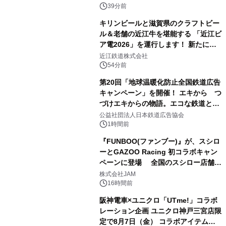
39分前
キリンビールと滋賀県のクラフトビー
ル＆老舗の近江牛を堪能する 「近江ビ
ア電2026」を運行します！ 新たに
「長濱浪漫ビール」が参加！キリン一
近江鉄道株式会社
番搾り飲み放題が復活！
54分前
第20回「地球温暖化防止全国鉄道広告
キャンペーン」を開催！ エキから つ
づけエキからの物語。エコな鉄道とと
もに。
公益社団法人日本鉄道広告協会
1時間前
『FUNBOO(ファンブー)』が、スシロ
ーとGAZOO Racing 初コラボキャン
ペーンに登場 全国のスシロー店舗で
GR 4車種の FUNBOO(ミニカー)付き
株式会社JAM
メニューが展開されます
16時間前
阪神電車×ユニクロ「UTme!」コラボ
レーション企画 ユニクロ神戸三宮店限
定で8月7日（金） コラボアイテムが