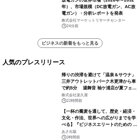
放電ガンの世界市場（2026年～2032
年）、市場規模（DC放電ガン、AC放
電ガン）・分析レポートを発表
株式会社マーケットリサーチセンター
24分前
ビジネスの新着をもっと見る
人気のプレスリリース
帰りの渋滞を避けて「温泉＆サウナ」
三井アウトレットパーク木更津から車
で約5分 湯舞音 袖ケ浦店が夏フェア
1
メニューを提供
株式会社楽久屋
22時間前
【一杯の蕎麦を通して、歴史・経済・
文化・作法、世界への広がりまでを学
べる】『ビジネスエリートのための 教
2
養としての蕎麦』2026年8月25日
あさ出版
（火）発売
3時間前