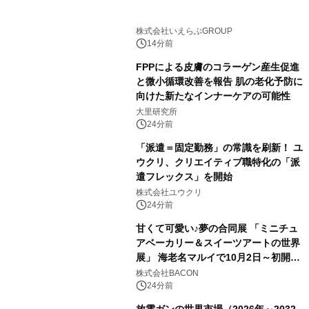
株式会社いえらぶGROUP
14分前
FPPによる皮膚のコラーゲン産生促進
と微小循環改善を報告 肌の老化予防に
向けた新たなインナーケアの可能性
大里研究所
24分前
「派遣＝固定勤務」の常識を刷新！ ユ
ウクリ、クリエイティブ職特化の「派
遣フレックス」を開始
株式会社ユウクリ
24分前
甘くて可愛い♪夢の合同展 「ミニチュ
アベーカリー＆スイーツアートの世界
展」 海老名マルイで10月2日～初開
催！
株式会社BACON
24分前