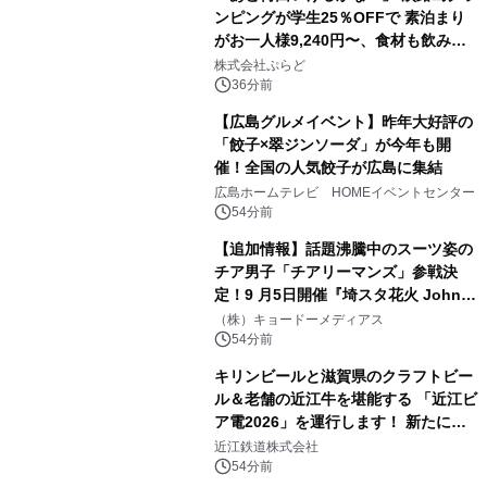
ンピングが学生25％OFFで 素泊まり
がお一人様9,240円〜、食材も飲み物
も持ち込み自由 「グランピングリゾー
株式会社ぷらど
ト Awaji」9月30日までの平日限定
36分前
【広島グルメイベント】昨年大好評の
「餃子×翠ジンソーダ」が今年も開
催！全国の人気餃子が広島に集結
広島ホームテレビ HOMEイベントセンター
54分前
【追加情報】話題沸騰中のスーツ姿の
チア男子「チアリーマンズ」参戦決
定！9 月5日開催『埼スタ花火 John
Williams Fireworks 2026』を大迫力
（株）キョードーメディアス
のパフォーマンスで熱く盛り上げる！
54分前
キリンビールと滋賀県のクラフトビー
ル＆老舗の近江牛を堪能する 「近江ビ
ア電2026」を運行します！ 新たに
「長濱浪漫ビール」が参加！キリン一
近江鉄道株式会社
番搾り飲み放題が復活！
54分前