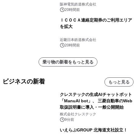
発売決定！
阪神電気鉄道株式会社
20時間前
ＩＣＯＣＡ連絡定期券のご利用エリア
を拡大
近畿日本鉄道株式会社
20時間前
乗り物の新着をもっと見る
ビジネスの新着
もっと見る
クレステックの生成AIチャットボット
「ManuAI bot」、 三菱自動車のWeb
取扱説明書に導入・一般公開開始
株式会社クレステック
9分前
いえらぶGROUP 北海道支社設立！