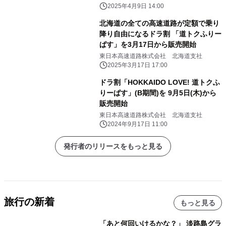
エア株式会社
発売！
2025年4月9日 14:00
北海道の全ての高速道路が定額で乗り
降り自由になるドラ割 「道トクふりー
ぱす」を3月17日から販売開始
東日本高速道路株式会社 北海道支社
2025年3月17日 17:00
ドラ割「HOKKAIDO LOVE! 道トクふ
りーぱす」(B期間)を 9月5日(木)から
販売開始
東日本高速道路株式会社 北海道支社
2024年9月17日 11:00
発行者のリリースをもっと見る
旅行の新着
もっと見る
「あと何回いけるかな？」 淡路島グラ