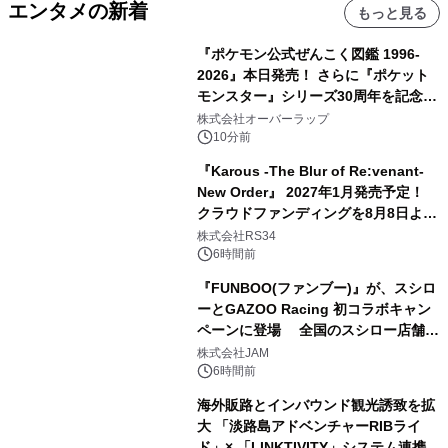
エンタメの新着
もっと見る
『ポケモン公式ぜんこく図鑑 1996-
2026』本日発売！ さらに『ポケット
モンスター』シリーズ30周年を記念し
た画集『ポケットモンスター ビジュア
株式会社オーバーラップ
ルアートブック』の発売決定！ 2026
10分前
年12月18日（金）、3冊同時発売！
『Karous -The Blur of Re:venant-
New Order』 2027年1月発売予定！
クラウドファンディングを8月8日より
開始
株式会社RS34
6時間前
『FUNBOO(ファンブー)』が、スシロ
ーとGAZOO Racing 初コラボキャン
ペーンに登場 全国のスシロー店舗で
GR 4車種の FUNBOO(ミニカー)付き
株式会社JAM
メニューが展開されます
6時間前
海外販路とインバウンド観光誘致を拡
大 「淡路島アドベンチャーRIBライ
ド」× 「LINKTIVITY」システム連携を