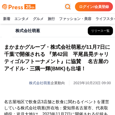
ログイン/会員登録
新着
エンタメ
グルメ
旅行
ファッション・美容
ライフスタ
株式会社萌葱
リリース一覧
まかまかグループ・株式会社萌葱が11月7日に
千葉で開催される 『第42回 平尾昌晃チャリ
ティゴルフトーナメント』に協賛 名古屋の
アイドル・三隅一輝(BMK)も出場！
株式会社萌葱
企業動向
2023年10月23日 09:00
名古屋地区で飲食店3店舗と飲食に関わるイベントを運営
している株式会社萌葱(所在地：愛知県名古屋市、代表取
締役：岩月大地)は、2023年11月7日に開催される伝統あ