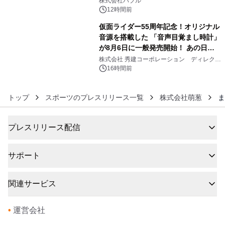
株式会社バブル
12時間前
仮面ライダー55周年記念！オリジナル
音源を搭載した 「音声目覚まし時計」
が8月6日に一般発売開始！ あの日の
6
大興奮が今甦る
株式会社 秀建コーポレーション ディレクト
アートギャラリー
16時間前
トップ
スポーツのプレスリリース一覧
株式会社萌葱
ま
プレスリリース配信
サポート
関連サービス
•
運営会社