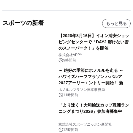
スポーツの新着
もっと見る
【2026年8月16日】イオン浦安ショッ
ピングセンターで「DAY2 溶けない雪
のスノーパーク！」を開催
株式会社APPY
9時間前
～ 絶好の季節にホノルルを走る ～
ハワイズハーフマラソン ハパルア
2027アーリーエントリー開始！ 新カ
テゴリー「ハパルアIKI(イキ)」(約
ホノルルマラソン日本事務局
13.4km)が登場
11時間前
「より速く！大和輸送カップ豊洲ラン
ニングまつり2026」参加者募集中
株式会社スポーツニッポン新聞社
12時間前