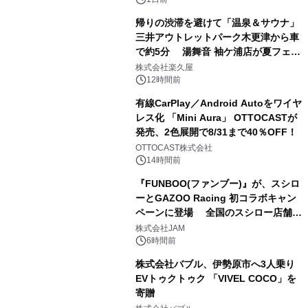
帰りの渋滞を避けて「温泉＆サウナ」
三井アウトレットパーク木更津から車
で約5分 湯舞音 袖ケ浦店が夏フェア
2
メニューを提供
株式会社楽久屋
12時間前
有線CarPlay／Android Autoをワイヤ
レス化 「Mini Aura」 OTTOCASTが
発売、2色展開で8/31まで40％OFF！
3
OTTOCAST株式会社
14時間前
『FUNBOO(ファンブー)』が、スシロ
ーとGAZOO Racing 初コラボキャン
ペーンに登場 全国のスシロー店舗で
4
GR 4車種の FUNBOO(ミニカー)付き
株式会社JAM
メニューが展開されます
6時間前
株式会社バブル、伊勢原市へ3人乗り
EVトゥクトゥク 「VIVEL COCO」を
寄贈
5