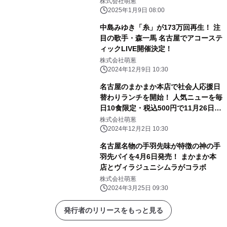
株式会社萌葱
2025年1月9日 08:00
中島みゆき「糸」が173万回再生！ 注
目の歌手・森一馬 名古屋でアコーステ
ィックLIVE開催決定！
株式会社萌葱
2024年12月9日 10:30
名古屋のまかまか本店で社会人応援日
替わりランチを開始！ 人気ニューを毎
日10食限定・税込500円で11月26日よ
り提供開始
株式会社萌葱
2024年12月2日 10:30
名古屋名物の手羽先味が特徴の神の手
羽先パイを4月6日発売！ まかまか本
店とヴィラジュニシムラがコラボ
株式会社萌葱
2024年3月25日 09:30
発行者のリリースをもっと見る