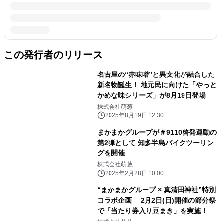
この発行者のリリース
名古屋の“赤味噌”と異文化が融合した
新名物誕生！ 地元民に向けた「やっと
かめな味シリーズ」が8月19日登場
株式会社萌葱
2025年8月19日 12:30
まかまかグループが＃9110啓発運動の
第2弾として 知多半島バイクツーリン
グを開催
株式会社萌葱
2025年2月28日 10:00
“まかまかグループ × 真清田神社”特別
コラボ企画 2月2日(日)開催の節分祭
で「当たり券入り豆まき」を実施！