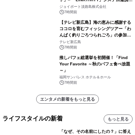
開始！
ジョイポート淡路島株式会社
7時間前
【テレビ新広島】海の恵みに感謝する
ココロを育むフィッシングツアー「わ
んぱく釣りごろつられごろ」の参加小
学生を募集
テレビ新広島
7時間前
推しパフェ総選挙を初開催！「Find
Your Favorite ～秋のパフェ食べ放題
～」
福岡サンパレス ホテル＆ホール
7時間前
エンタメの新着をもっと見る
ライフスタイルの新着
もっと見る
「なぜ、その名前にしたの？」に答え