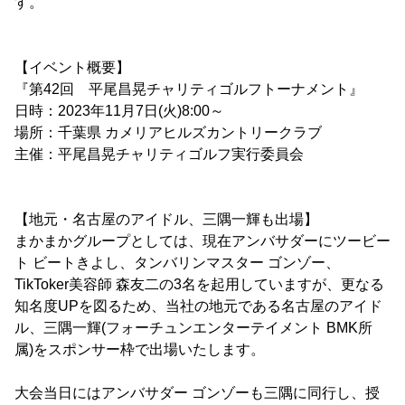
す。
【イベント概要】
『第42回 平尾昌晃チャリティゴルフトーナメント』
日時：2023年11月7日(火)8:00～
場所：千葉県 カメリアヒルズカントリークラブ
主催：平尾昌晃チャリティゴルフ実行委員会
【地元・名古屋のアイドル、三隅一輝も出場】
まかまかグループとしては、現在アンバサダーにツービー
ト ビートきよし、タンバリンマスター ゴンゾー、
TikToker美容師 森友二の3名を起用していますが、更なる
知名度UPを図るため、当社の地元である名古屋のアイド
ル、三隅一輝(フォーチュンエンターテイメント BMK所
属)をスポンサー枠で出場いたします。
大会当日にはアンバサダー ゴンゾーも三隅に同行し、授