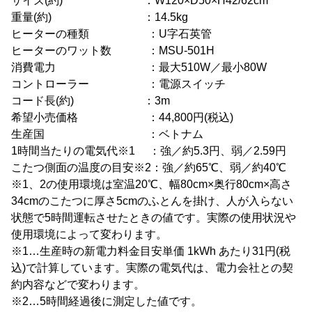
サイズ(約) ：W120×D50×H42/62cm
重量(約) ：14.5kg
ヒーターの種類 ：U字石英管
ヒーターのワット数 ：MSU-501H
消費電力 ：最大510W／最小80W
コントローラー ：電源スイッチ
コード長(約) ：3m
希望小売価格 ：44,800円(税込)
生産国 ：ベトナム
1時間当たりの電気代※1 ：強／約5.3円、弱／2.59円
こたつ側面の温度の目安※2：強／約65℃、弱／約40℃
※1、2の使用環境は室温20℃、幅80cm×奥行80cm×高さ
34cmのこたつに厚さ5cmのふとんを掛け、人が入らない
状態で5時間運転させたときの値です。実際の使用状況や
使用環境によって変わります。
※1…生産時の新電力料金目安単価 1kWh あたり31円(税
込)で計算しています。実際の電気代は、電力会社との契
約内容などで変わります。
※2…5時間経過後に測定した値です。