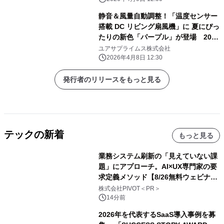
静音＆風量自動調整！「温度センサー
搭載 DC リビング扇風機」に 夏にぴっ
たりの新色「パープル」が登場 2026
年4月発売
ユアサプライムス株式会社
2026年4月8日 12:30
発行者のリリースをもっと見る
テックの新着
もっと見る
業務システム刷新の「見えていない課
題」にアプローチ。AI×UX専門家の要
求定義メソッド【8/26無料ウェビナ
ー】株式会社PIVOT
株式会社PIVOT＜PR＞
14分前
2026年を代表するSaaS導入事例を募