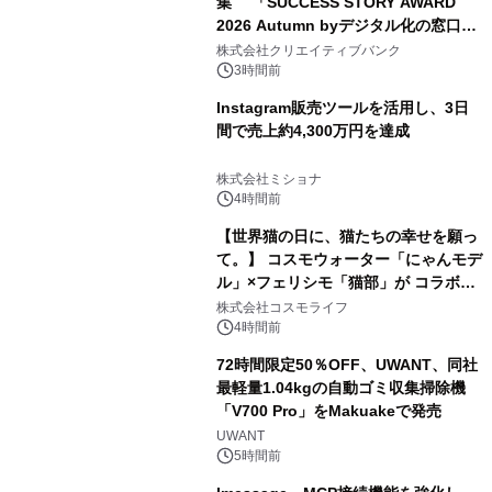
集 「SUCCESS STORY AWARD
2026 Autumn byデジタル化の窓口」
開催
株式会社クリエイティブバンク
3時間前
Instagram販売ツールを活用し、3日
間で売上約4,300万円を達成
株式会社ミショナ
4時間前
【世界猫の日に、猫たちの幸せを願っ
て。】 コスモウォーター「にゃんモデ
ル」×フェリシモ「猫部」が コラボキ
ャンペーンを実施
株式会社コスモライフ
4時間前
72時間限定50％OFF、UWANT、同社
最軽量1.04kgの自動ゴミ収集掃除機
「V700 Pro」をMakuakeで発売
UWANT
5時間前