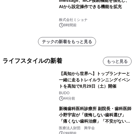
lmessage、MCP接続機能を強化し、
AIから設定操作できる機能を拡充
株式会社ミショナ
8時間前
テックの新着をもっと見る
ライフスタイルの新着
もっと見る
【高知から世界へ】トップランナーと
一緒に走るトレイルランニングイベン
トを高知で8月29日（土）開催
BUDO
44分前
新橋歯科医科診療所 副院長・歯科医師
小野宇宙が「後悔しない歯科選び」
「痛くない歯科治療」「不安がない治
療計画」をテーマに専門監修
医療法人財団 興学会
2時間前