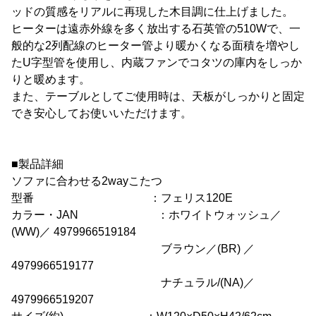
ッドの質感をリアルに再現した木目調に仕上げました。
ヒーターは遠赤外線を多く放出する石英管の510Wで、一
般的な2列配線のヒーター管より暖かくなる面積を増やし
たU字型管を使用し、内蔵ファンでコタツの庫内をしっか
りと暖めます。
また、テーブルとしてご使用時は、天板がしっかりと固定
でき安心してお使いいただけます。
■製品詳細
ソファに合わせる2wayこたつ
型番 ：フェリス120E
カラー・JAN ：ホワイトウォッシュ／
(WW)／ 4979966519184
ブラウン／(BR) ／
4979966519177
ナチュラル/(NA)／
4979966519207