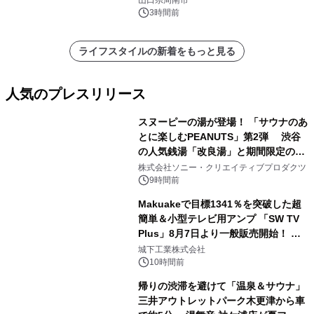
3時間前
ライフスタイルの新着をもっと見る
人気のプレスリリース
スヌーピーの湯が登場！ 「サウナのあ
とに楽しむPEANUTS」第2弾 渋谷
の人気銭湯「改良湯」と期間限定のコ
1
ラボレーション サウナイキタイコラ
株式会社ソニー・クリエイティブプロダクツ
ボグッズも発売決定！
9時間前
Makuakeで目標1341％を突破した超
簡単＆小型テレビ用アンプ 「SW TV
Plus」8月7日より一般販売開始！ ケ
2
ーブル1本つなぐだけ、テレビの音が
城下工業株式会社
ぐっと豊かに
10時間前
帰りの渋滞を避けて「温泉＆サウナ」
三井アウトレットパーク木更津から車