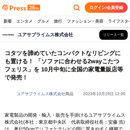
ログイン/会員登録
新着
エンタメ
グルメ
旅行
ファッション・美容
ライフスタ
ユアサプライムス株式会社
リリース一覧
コタツを諦めていたコンパクトなリビングに
も置ける！ 「ソファに合わせる2wayこたつ
フェリス」を 10月中旬に全国の家電量販店等
で発売！
ユアサプライムス株式会社
商品
2023年10月19日 12:00
家電製品の開発・輸入・販売を手掛けるユアサプライムス
株式会社(本社：東京都中央区 代表取締役社長：安藤 浩)
は、奥行50cmでソファとテレビの間に置きやすく継脚で