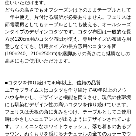
使いいただけます。
どちらの高さでもオフシーズンはそのままテーブルとして
一年中使え、片付ける場所が必要ありません。フェリスは
節電暖房としてもテーブルとしても使える、オールシーズ
ンタイプのデザインコタツです。コタツ布団は一般的な長
方形120cm用のコタツ布団が使え、専用サイズの布団を用
意しなくても、汎用タイプの長方形用のコタツ布団
(190×240、210×250cm)を継脚ありの高さにも継脚なしの
高さにもご使用いただけます。
■コタツを作り続けて40年以上、信頼の品質
ユアサプライムスはコタツを作り続けて40年以上のノウ
ハウを生かし、デザインと機能を両立させ、現代の住環境
にも馴染むデザイン性の高いコタツを作り続けています。
フェリスは天板の角に丸みをつけ、テーブルとしてご使用
時にやさしいニュアンスが出るようにデザインされていま
す。フェミニンなホワイトウォッシュ、落ち着きのあるブ
ラウン、ぬくもりを感じるナチュラルの全てのカラーでウ