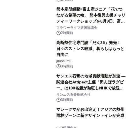
熊本産胡蝶蘭×富山産ジニア「花でつ
ながる希望の輪」 熊本復興支援チャリ
ティーワークショップを8月9日、富
山・射水で開催
フラワーライフ振興協議会
2時間前
高断熱住宅専門誌「だん25」発売！
日々のストレス軽減、暮らしはもっと
自由に
jimosumu
3時間前
サンエス石膏の地域貢献活動が加速 ―
関連会社Attipect主催「田んぼラグビ
ー」は100名超が熱狂しNHKで放送さ
れました。
サンエス石膏株式会社
3時間前
マレーグマがお出迎え！アジアの熱帯
雨林ゾーンに新デザイントイレが完成
山口県周南市