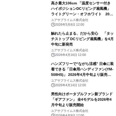
高さ最大106cm 「温度センサー付き
ハイポジションDCリビング扇風機」
ライトグリーン・オフホワイト 2026
年5月上旬発売
ユアサプライムス株式会社
2026年5月8日 12:00
触れたら止まる、だから安心 「タッ
チストップ DCリビング扇風機」を4月
中旬に新発売
ユアサプライムス株式会社
2026年4月16日 12:00
ハンズフリーで“ながら涼感” 日傘に装
着できる「日傘用ハンディファン(YM-
508HS)」 2026年4月中旬より販売開
始
ユアサプライムス株式会社
2026年4月14日 12:00
男性向けポータブルファン新ブランド
「ギアファン」 全4モデルを2026年4
月中旬より販売開始
ユアサプライムス株式会社
2026年4月9日 12:00