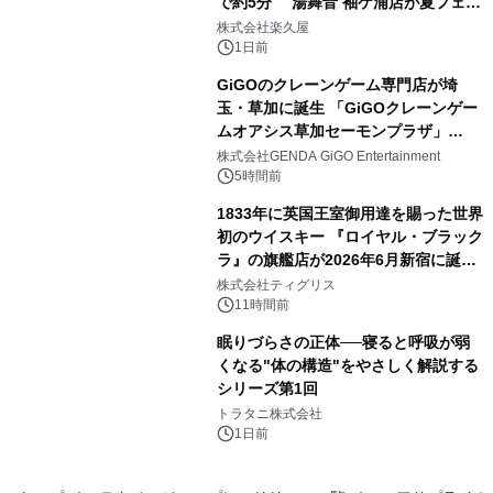
で約5分 湯舞音 袖ケ浦店が夏フェア
3
メニューを提供
株式会社楽久屋
1日前
GiGOのクレーンゲーム専門店が埼
玉・草加に誕生 「GiGOクレーンゲー
ムオアシス草加セーモンプラザ」
4
2026年8月7日(金)10時グランドオープ
株式会社GENDA GiGO Entertainment
ン
5時間前
1833年に英国王室御用達を賜った世界
初のウイスキー 『ロイヤル・ブラック
ラ』の旗艦店が2026年6月新宿に誕
5
生 バカルディ ジャパンと連携した
株式会社ティグリス
没入型バー「BAR Arca」
11時間前
眠りづらさの正体──寝ると呼吸が弱
くなる"体の構造"をやさしく解説する
シリーズ第1回
6
トラタニ株式会社
1日前