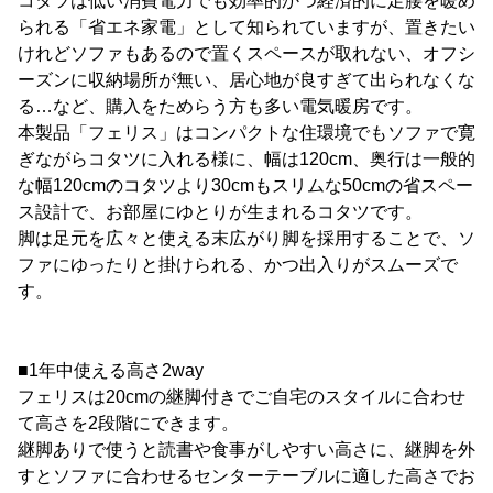
コタツは低い消費電力でも効率的かつ経済的に足腰を暖め
られる「省エネ家電」として知られていますが、置きたい
けれどソファもあるので置くスペースが取れない、オフシ
ーズンに収納場所が無い、居心地が良すぎて出られなくな
る…など、購入をためらう方も多い電気暖房です。
本製品「フェリス」はコンパクトな住環境でもソファで寛
ぎながらコタツに入れる様に、幅は120cm、奥行は一般的
な幅120cmのコタツより30cmもスリムな50cmの省スペー
ス設計で、お部屋にゆとりが生まれるコタツです。
脚は足元を広々と使える末広がり脚を採用することで、ソ
ファにゆったりと掛けられる、かつ出入りがスムーズで
す。
■1年中使える高さ2way
フェリスは20cmの継脚付きでご自宅のスタイルに合わせ
て高さを2段階にできます。
継脚ありで使うと読書や食事がしやすい高さに、継脚を外
すとソファに合わせるセンターテーブルに適した高さでお