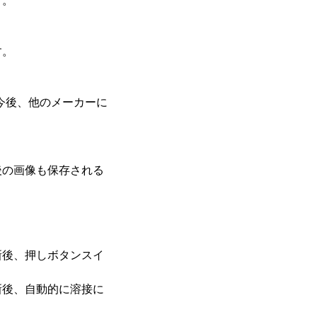
す。
す。
今後、他のメーカーに
後の画像も保存される
新後、押しボタンスイ
新後、自動的に溶接に