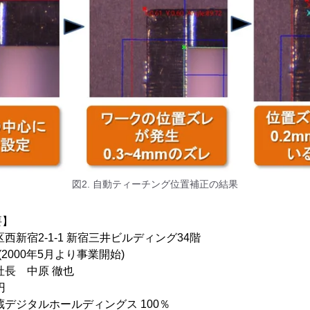
図2. 自動ティーチング位置補正の結果
要】
西新宿2-1-1 新宿三井ビルディング34階
(2000年5月より事業開始)
社長 中原 徹也
円
蔵デジタルホールディングス 100％