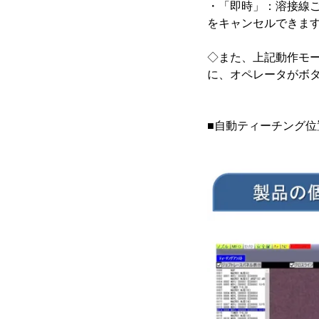
・「即時」：溶接線
をキャンセルできま
◇また、上記動作モ
に、オペレータがボ
■自動ティーチング