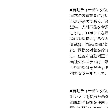
■自動ティーチング
日本の製造業界にお
不足が顕著であり、
近年、人材不足を背
しかし、ロボットを
違いや溶接による歪
豆蔵は、当該課題に
は、同様の対象を繰
し、位置を自動補正
当社のシステムは、
上記の課題を解決す
強力なツールとして
■自動ティーチング位
1. カメラを使った
画像処理技術を使用