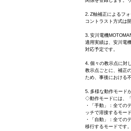
関係を登録します。
2. Z軸補正による
コントラスト方式は
3. 安川電機MOTO
適用実績は、安川電機
対応予定です。
4. 個々の教示点に
教示点ごとに、補正
ため、事後における
5. 多様な動作モード
◇動作モードには、
・「手動」：全ての
ッチで溶接するモー
・「自動」：全ての
移行するモードです