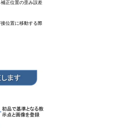
る補正位置の歪み誤差
溶接位置に移動する際
。