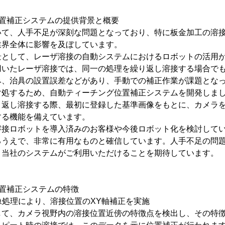
位置補正システムの提供背景と概要
いて、人手不足が深刻な問題となっており、特に板金加工の溶
業界全体に影響を及ぼしています。
景として、レーザ溶接の自動システムにおけるロボットの活用
用いたレーザ溶接では、同一の処理を繰り返し溶接する場合で
み、治具の設置誤差などがあり、手動での補正作業が課題とな
対処するため、自動ティーチング位置補正システムを開発しま
り返し溶接する際、最初に登録した基準画像をもとに、カメラ
する機能を備えています。
溶接ロボットを導入済みのお客様や今後ロボット化を検討して
るうえで、非常に有用なものと確信しています。人手不足の問
、当社のシステムがご利用いただけることを期待しています。
置補正システムの特徴
画像処理により、溶接位置のXY軸補正を実施
して、カメラ視野内の溶接位置近傍の特徴点を検出し、その特