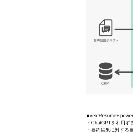
■VextResume+ powe
・ChatGPTを利
・要約結果に対する