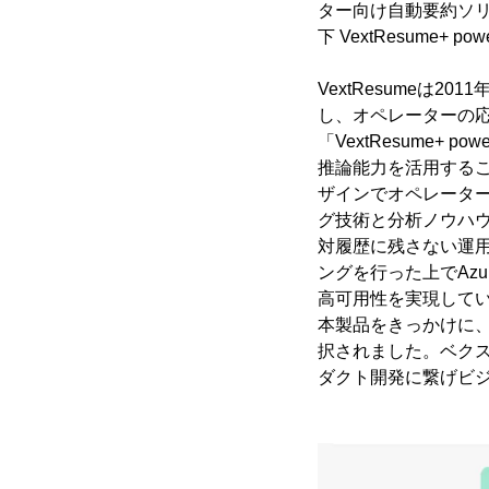
ター向け自動要約ソリューシ
下 VextResume+ p
VextResumeは
し、オペレーターの
「VextResume+ 
推論能力を活用するこ
ザインでオペレーター
グ技術と分析ノウハウ
対履歴に残さない運
ングを行った上でAzur
高可用性を実現して
本製品をきっかけに、米国M
択されました。ベクス
ダクト開発に繋げビ