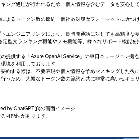
スキング処理が行われるため、個人情報を含むデータも安心し
除によるトークン数の節約・個社応対履歴フォーマットに近づ
プトエンジニアリングにより、長時間通話に対しても高精度な
する定型文ランキング機能やメモ機能等、様々なサポート機能を
ft社の提供する「Azure OpenAI Service」の東日本リージョ
た環境を利用しております。
を要約する際は、不要表現や個人情報を予めマスキングした後
を行うため、大幅なトークン数の節約と共に非常に高いセキュ
ered by ChatGPT(β)の画面イメージ
なる可能性があります。