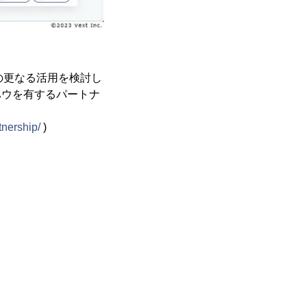
果の更なる活用を検討し
ハウを有するパートナ
tnership/
)