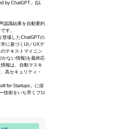
by ChatGPT」(以
で音声認識結果を自動要約
ンです。
より登場したChatGPTの
に基づくUI／UXデ
自のテキストマイニン
づかない情報)を最終応
人情報は、自動マスキ
ことで、高セキュリティ・
or Startups」に採
ジー技術をいち早くプロ