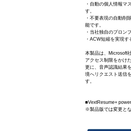
・自動の個人情報マ
す。
・不要表現の自動削
能です。
・当社独自のプロン
・ACW短縮を実現
本製品は、Microso
アクセス制限をかけ
更に、音声認識結果
境へリクエスト送信
す。
■VextResume+ pow
※製品版では変更と