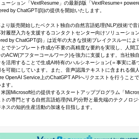
ョン「VextResume」の最新β版「VextResume+ powered 
owered by ChatGPT(β))の提供を開始いたします。
2011年より販売開始したベクスト独自の自然言語処理(NLP)技術
応対履歴入力を支援するコンタクトセンター向けソリューショ
powered by ChatGPT(β)」は近年の大きな技術ブレイクスルーに
とでテンプレート作成が不要の高精度な要約を実現し、人間工学
のACW(アフターコールワーク)を強力に支援します。当社独
を活用することで生成AI特有のハルシネーション(＝事実に基
用を可能にしています。また、音声認識テキストに含まれる個
e OpenAI Service上のChatGPT APIへリクエストを行う
います。
icrosoft社の提供するスタートアッププログラム「Microsoft f
トの専門とする自然言語処理(NLP)分野と最先端のテクノロ
ジネスの知的生産活動の加速を目指します。