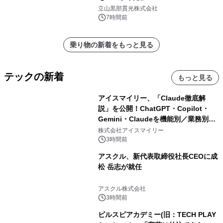
立山黒部貫光株式会社
7時間前
乗り物の新着をもっと見る
テックの新着
もっと見る
アイスマイリー、「Claude徹底解
説」を公開！ChatGPT・Copilot・
Gemini・Claudeを機能別／業務別に
比較―自社に合う生成AIの選び方がわ
株式会社アイスマイリー
かる実践ガイド
3時間前
アスクル、新代表取締役社長CEOに成
松 岳志が就任
アスクル株式会社
3時間前
ビルスピアカデミー(旧：TECH PLAY