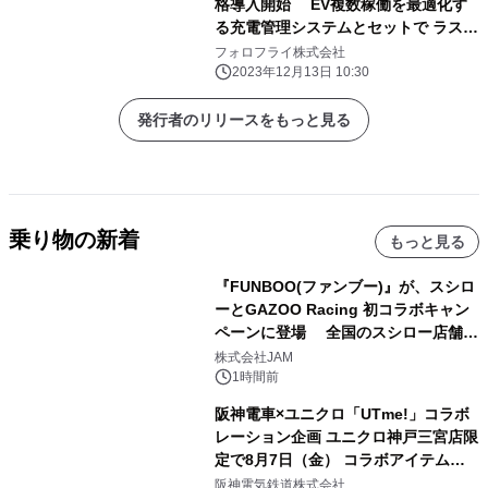
格導入開始 EV複数稼働を最適化す
る充電管理システムとセットで ラスト
ワンマイル配送の脱炭素化を加速
フォロフライ株式会社
2023年12月13日 10:30
発行者のリリースをもっと見る
乗り物の新着
もっと見る
『FUNBOO(ファンブー)』が、スシロ
ーとGAZOO Racing 初コラボキャン
ペーンに登場 全国のスシロー店舗で
GR 4車種の FUNBOO(ミニカー)付き
株式会社JAM
メニューが展開されます
1時間前
阪神電車×ユニクロ「UTme!」コラボ
レーション企画 ユニクロ神戸三宮店限
定で8月7日（金） コラボアイテムが
発売決定！
阪神電気鉄道株式会社