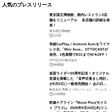
人気のプレスリリース
東京国立博物館、館内レストラン3店
舗をリニューアル 各店舗の詳細を発
表！
1
東京国立博物館
1日前
有線CarPlay／Android Autoをワイヤ
レス化 「Mini Aura」 OTTOCASTが
発売、2色展開で8/31まで40％OFF！
2
OTTOCAST株式会社
9時間前
仮面ライダー55周年記念！オリジナル
音源を搭載した 「音声目覚まし時計」
が8月6日に一般発売開始！ あの日の
3
大興奮が今甦る
株式会社 秀建コーポレーション ディレクト
アートギャラリー
11時間前
乾燥ケアライン『Moist Plus(モイス
ト プラス)』 2026年9月24日(木)リニ