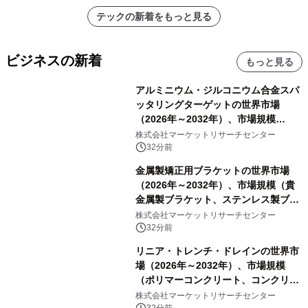
テックの新着をもっと見る
ビジネスの新着
もっと見る
アルミニウム・ジルコニウム合金スパ
ッタリングターゲットの世界市場
（2026年～2032年）、市場規模
（0.995、0.999、その他）・分析レポ
株式会社マーケットリサーチセンター
ートを発表
32分前
金属製矯正用ブラケットの世界市場
（2026年～2032年）、市場規模（貴
金属製ブラケット、ステンレス製ブラ
ケット、純チタン製ブラケット）・分
株式会社マーケットリサーチセンター
析レポートを発表
32分前
リニア・トレンチ・ドレインの世界市
場（2026年～2032年）、市場規模
（ポリマーコンクリート、コンクリー
ト、プラスチック、金属）・分析レポ
株式会社マーケットリサーチセンター
32分前