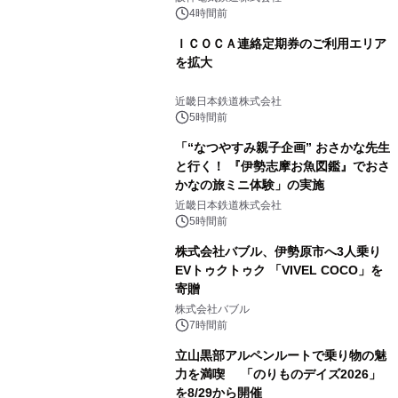
4時間前
ＩＣＯＣＡ連絡定期券のご利用エリア
を拡大
近畿日本鉄道株式会社
5時間前
「“なつやすみ親子企画” おさかな先生
と行く！ 『伊勢志摩お魚図鑑』でおさ
かなの旅ミニ体験」の実施
近畿日本鉄道株式会社
5時間前
株式会社バブル、伊勢原市へ3人乗り
EVトゥクトゥク 「VIVEL COCO」を
寄贈
株式会社バブル
7時間前
立山黒部アルペンルートで乗り物の魅
力を満喫 「のりものデイズ2026」
を8/29から開催