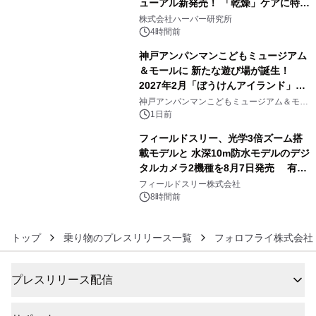
ューアル新発売！ 「乾燥」ケアに特化
4
し、ライン使いで潤いに満ちた肌へ
株式会社ハーバー研究所
4時間前
神戸アンパンマンこどもミュージアム
＆モールに 新たな遊び場が誕生！
2027年2月「ぼうけんアイランド」が
5
オープン
神戸アンパンマンこどもミュージアム＆モー
ル
1日前
フィールドスリー、光学3倍ズーム搭
載モデルと 水深10m防水モデルのデジ
タルカメラ2機種を8月7日発売 有効
6
約1300万画素、用途別に選べるコンデ
フィールドスリー株式会社
ジ新登場
8時間前
トップ
乗り物のプレスリリース一覧
フォロフライ株式会
プレスリリース配信