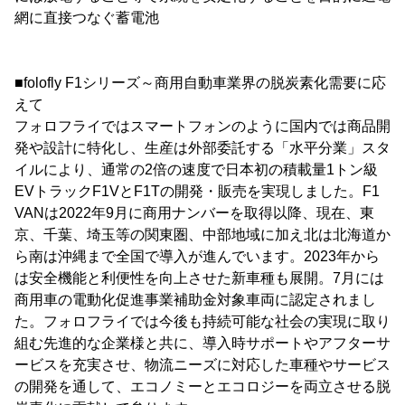
網に直接つなぐ蓄電池
■folofly F1シリーズ～商用自動車業界の脱炭素化需要に応
えて
フォロフライではスマートフォンのように国内では商品開
発や設計に特化し、生産は外部委託する「水平分業」スタ
イルにより、通常の2倍の速度で日本初の積載量1トン級
EVトラックF1VとF1Tの開発・販売を実現しました。F1
VANは2022年9月に商用ナンバーを取得以降、現在、東
京、千葉、埼玉等の関東圏、中部地域に加え北は北海道か
ら南は沖縄まで全国で導入が進んでいます。2023年から
は安全機能と利便性を向上させた新車種も展開。7月には
商用車の電動化促進事業補助金対象車両に認定されまし
た。フォロフライでは今後も持続可能な社会の実現に取り
組む先進的な企業様と共に、導入時サポートやアフターサ
ービスを充実させ、物流ニーズに対応した車種やサービス
の開発を通して、エコノミーとエコロジーを両立させる脱