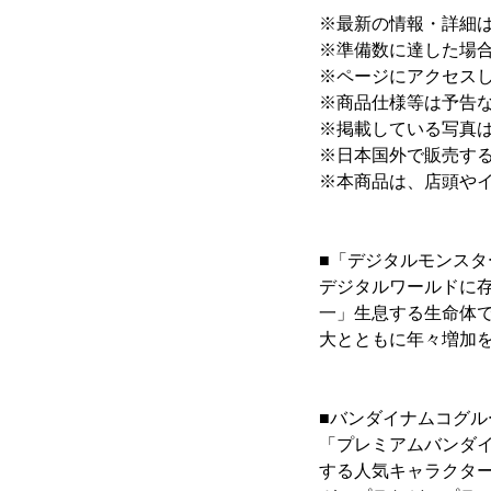
※最新の情報・詳細
※準備数に達した場
※ページにアクセス
※商品仕様等は予告
※掲載している写真
※日本国外で販売す
※本商品は、店頭や
■「デジタルモンスタ
デジタルワールドに
一」生息する生命体
大とともに年々増加
■バンダイナムコグ
「プレミアムバンダ
する人気キャラクタ