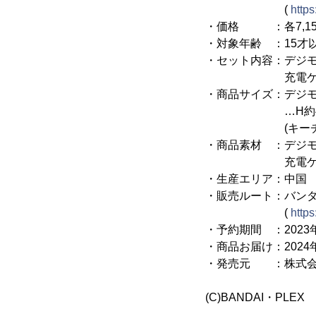
(
https
・価格 ：各7,150
・対象年齢 ：15才
・セット内容：デジモ
充電ケーブ
・商品サイズ：デジモ
…H約44mm×W
(キーチェー
・商品素材 ：デジモン
充電ケーブル…T
・生産エリア：中国
・販売ルート：バン
(
https
・予約期間 ：2023年1
・商品お届け：2024
・発売元 ：株式会
(C)BANDAI・PLEX