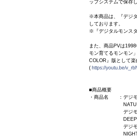
ップシステムで保存
※本商品は、『デジタ
しております。
※『デジタルモンスタ
また、商品PVは19
モン育てるモンモン
COLOR』版として
(
https://youtu.be/v_r
■商品概要
・商品名 ：デジモン
NATURE SP
デジモンペンデ
DEEP SAVE
デジモンペンデ
NIGHTMARE 