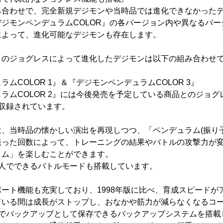
み合わせで、完全新規デジモンや当時品では進化できなかった
ジモンペンデュラムCOLOR』の各バージョン内や異なるバ
によって、進化可能なデジモンも存在します。
とのジョグレスによって進化したデジモンは以下の組み合わせ
ムCOLOR 1』＆『デジモンペンデュラムCOLOR 3』
ラムCOLOR 2』には今後発売を予定している商品とのジョ
収録されています。
、当時品の懐かしい演出を再現しつつ、「ペンデュラム(振り
振った回数によって、トレーニングの結果やバトルの攻撃力が
ラム」を楽しむことができます。
1人でできるバトルモードも搭載しています。
ート機能も充実しており、1998年版に比べ、育成スピードが
ている間は成長がストップし、おなかや筋力が減らなくなるコ
までバックアップとして保存できるバックアップシステムを搭載