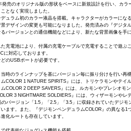
8年発売のオリジナル版の形状をベースに新規設計を行い、カラ
うことなく実現しました。
ンデュラム初のカラー液晶を搭載。キャラクターがカラーにな
景デザインの変更も可能になりました。発売済みの『デジタル
なるバージョンとの通信機能などにより、新たな背景画像を手
れた充電池により、付属の充電ケーブルで充電することで遊ぶ
pe-Cに対応しております。
どのUSBポートが必要です。
、当時のラインナップを基にバージョン毎に振り分けを行い再
COLOR 1 NATURE SPIRITS』には、トリケラモンやテ
COLOR 2 DEEP SAVERS』には、ルカモンやプレシオモ
LOR 3 NIGHTMARE SOLDIERS』には、ウィザーモン
のバージョン「1.5」「2.5」「3.5」に収録されていたデジ
います。また、『デジモンペンデュラムCOLOR』の異なる1
る進化ルートも存在しています。
ムで代表的なジョグレス機能も搭載。