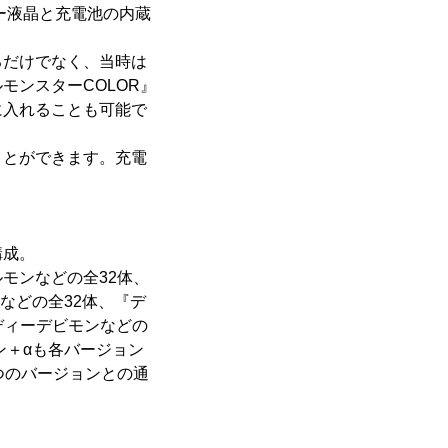
ー液晶と充電池の内蔵
るだけでなく、当時は
モンスターCOLOR』
に入れることも可能で
ことができます。充電
構成。
イルモンなどの全32体、
ンなどの全32体、『デ
やレディーデビモンなどの
モン＋αも各バージョン
つのバージョンとの通