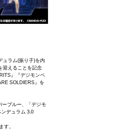
ュラム(振り子)を内
年を迎えることを記念
RITS』『デジモンペ
RE SOLDIERS』を
シルバーブルー、「デジモ
ンデュラム 3.0
ります。