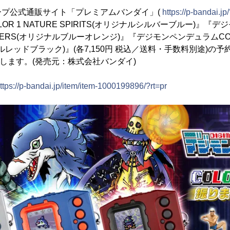
ープ公式通販サイト「プレミアムバンダイ」(
https://p-bandai.jp/
R 1 NATURE SPIRITS(オリジナルシルバーブルー)』『
 SAVERS(オリジナルブルーオレンジ)』『デジモンペンデュラムCOLO
ナルレッドブラック)』(各7,150円 税込／送料・手数料別途)の予約
たします。(発売元：株式会社バンダイ)
ttps://p-bandai.jp/item/item-1000199896/?rt=pr