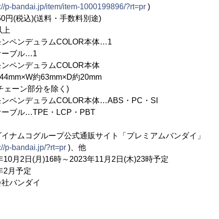
://p-bandai.jp/item/item-1000199896/?rt=pr
)
円(税込)(送料・手数料別途)
以上
ンペンデュラムCOLOR本体…1
ル…1
ンペンデュラムCOLOR本体
約63mm×D約20mm
ン部分を除く)
ペンデュラムCOLOR本体…ABS・PC・SI
PE・LCP・PBT
ダイナムコグループ公式通販サイト「プレミアムバンダイ」
://p-bandai.jp/?rt=pr
)、他
0月2日(月)16時～2023年11月2日(木)23時予定
年2月予定
社バンダイ