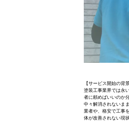
【サービス開始の背
塗装工事業界では永
者に頼めばいいのか
中々解消されないま
業者や、格安で工事
体が改善されない現