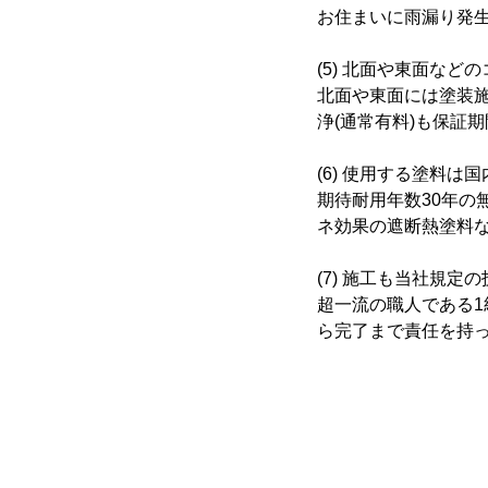
お住まいに雨漏り発
(5) 北面や東面など
北面や東面には塗装
浄(通常有料)も保証
(6) 使用する塗料は
期待耐用年数30年の
ネ効果の遮断熱塗料
(7) 施工も当社規
超一流の職人である
ら完了まで責任を持