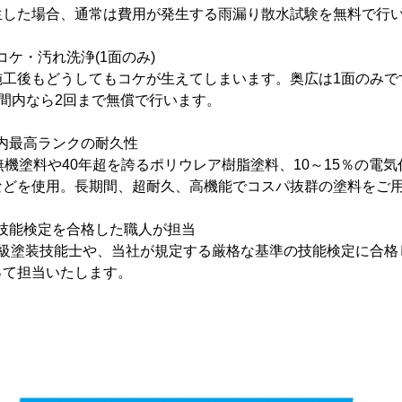
生した場合、通常は費用が発生する雨漏り散水試験を無料で行
のコケ・汚れ洗浄(1面のみ)
施工後もどうしてもコケが生えてしまいます。奥広は1面のみで
期間内なら2回まで無償で行います。
国内最高ランクの耐久性
無機塗料や40年超を誇るポリウレア樹脂塗料、10～15％の電
などを使用。長期間、超耐久、高機能でコスパ抜群の塗料をご
定の技能検定を合格した職人が担当
1級塗装技能士や、当社が規定する厳格な基準の技能検定に合格
って担当いたします。