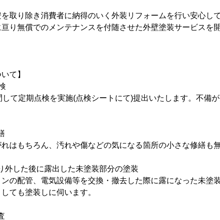
安を取り除き消費者に納得のいく外装リフォームを行い安心し
に亘り無償でのメンテナンスを付随させた外壁塗装サービスを
ついて】
検
問して定期点検を実施(点検シートにて)提出いたします。不備
繕
がれはもちろん、汚れや傷などの気になる箇所の小さな修繕も
を取り外した後に露出した未塗装部分の塗装
コンの配管、電気設備等を交換・撤去した際に露になった未塗
としても塗装しに伺います。
査