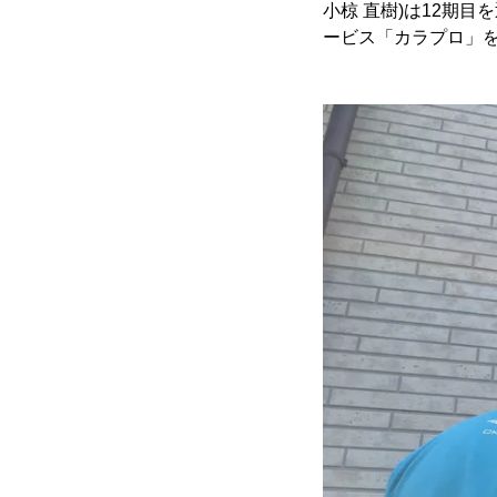
小椋 直樹)は12期
ービス「カラプロ」