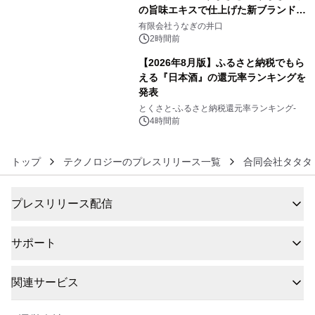
の旨味エキスで仕上げた新ブランド
5
「井口の誉」誕生
有限会社うなぎの井口
2時間前
【2026年8月版】ふるさと納税でもら
える『日本酒』の還元率ランキングを
発表
6
とくさと-ふるさと納税還元率ランキング-
4時間前
トップ
テクノロジーのプレスリリース一覧
合同会社タタタ
プレスリリース配信
サポート
関連サービス