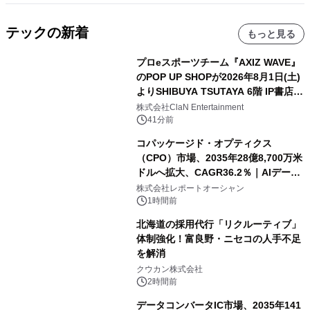
テックの新着
もっと見る
プロeスポーツチーム『AXIZ WAVE』
のPOP UP SHOPが2026年8月1日(土)
よりSHIBUYA TSUTAYA 6階 IP書店で
開催決定！！
株式会社ClaN Entertainment
41分前
コパッケージド・オプティクス
（CPO）市場、2035年28億8,700万米
ドルへ拡大、CAGR36.2％｜AIデータ
センター・高速光通信需要が成長を加
株式会社レポートオーシャン
速
1時間前
北海道の採用代行「リクルーティブ」
体制強化！富良野・ニセコの人手不足
を解消
クウカン株式会社
2時間前
データコンバータIC市場、2035年141