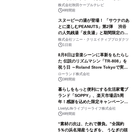
1
秋田犬の子犬と秋田の四季と名所を巡
株式会社秋田ケーブルテレビ
るパッケージ～ 9月1日(火)秋田県内で
4時間前
販売開始
スヌーピーの湯が登場！ 「サウナのあ
とに楽しむPEANUTS」第2弾 渋谷
の人気銭湯「改良湯」と期間限定のコ
2
ラボレーション サウナイキタイコラ
株式会社ソニー・クリエイティブプロダクツ
ボグッズも発売決定！
1日前
8月8日は音楽シーンに革新をもたらし
た 伝説のリズムマシン「TR-808」を
祝う日 ～Roland Store Tokyoで実機
3
を展示しての 記念キャンペーンを開
ローランド株式会社
催 英国ラジオ「NTS」の 特別プログ
3時間前
ラムや、「TR-808」を愛する伝説的
暮らしをもっと便利にする生活家電ブ
アーティストを フィーチャーしたアニ
ランド「SOPPY」、楽天市場店5周
メーションを公開～
年！感謝を込めた限定キャンペーンを
4
8月10日より開催
LivelyLifeライブリーライフ株式会社
4時間前
“素材の次は、たれで勝負。”全国約
5％の浜名湖産うなぎを、 うなぎの頭