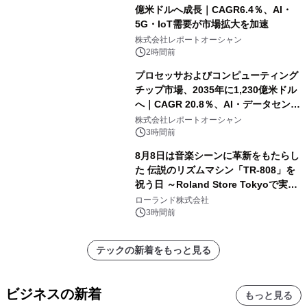
億米ドルへ成長｜CAGR6.4％、AI・
5G・IoT需要が市場拡大を加速
株式会社レポートオーシャン
2時間前
プロセッサおよびコンピューティング
チップ市場、2035年に1,230億米ドル
へ｜CAGR 20.8％、AI・データセンタ
ー需要が成長を牽引
株式会社レポートオーシャン
3時間前
8月8日は音楽シーンに革新をもたらし
た 伝説のリズムマシン「TR-808」を
祝う日 ～Roland Store Tokyoで実機
を展示しての 記念キャンペーンを開
ローランド株式会社
催 英国ラジオ「NTS」の 特別プログ
3時間前
ラムや、「TR-808」を愛する伝説的
アーティストを フィーチャーしたアニ
テックの新着をもっと見る
メーションを公開～
ビジネスの新着
もっと見る