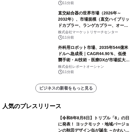
ポートを発表
11分前
直交結合器の世界市場（2026年～
2032年）、市場規模（直交ハイブリッ
ドカプラー、ランゲカプラー、オーバ
ーレイカプラー、その他）・分析レポ
株式会社マーケットリサーチセンター
ートを発表
11分前
外科用ロボット市場、2035年544億米
ドルへ急成長｜CAGR44.90％、低侵
襲手術・AI技術・医療DXが市場拡大を
牽引
株式会社レポートオーシャン
11分前
ビジネスの新着をもっと見る
人気のプレスリリース
【令和8年8月8日】トリプル「8」の日
に発表！ ヨックモック・地域バージョ
ンの秋田デザイン缶が誕生 ～かわいい