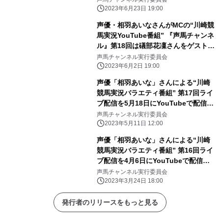
2023年6月23日 19:00
声優・相羽あいなさんがMCの“川崎競
馬実況YouTube番組” 『声馬チャンネ
ル』第18回は礒部花凜さんをゲストに
迎え、 6月15日にライブ配信！
声馬チャンネル実行委員会
2023年6月2日 19:00
声優「相羽あいな」さんによる“川崎
競馬実況バラエティ番組” 第17回ライ
ブ配信を5月18日にYouTubeで配信！
『声馬チャンネル(セイバーチャンネ
声馬チャンネル実行委員会
ル)＠川崎競馬場』
2023年5月11日 12:00
声優「相羽あいな」さんによる“川崎
競馬実況バラエティ番組” 第16回ライ
ブ配信を4月6日にYouTubeで配信！
『声馬チャンネル(セイバーチャンネ
声馬チャンネル実行委員会
ル)＠川崎競馬場』
2023年3月24日 18:00
発行者のリリースをもっと見る