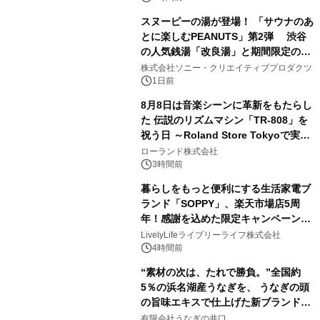
販売開始
スヌーピーの湯が登場！ 「サウナのあ
とに楽しむPEANUTS」第2弾 渋谷
の人気銭湯「改良湯」と期間限定のコ
2
ラボレーション サウナイキタイコラ
株式会社ソニー・クリエイティブプロダクツ
ボグッズも発売決定！
1日前
8月8日は音楽シーンに革新をもたらし
た 伝説のリズムマシン「TR-808」を
祝う日 ～Roland Store Tokyoで実機
3
を展示しての 記念キャンペーンを開
ローランド株式会社
催 英国ラジオ「NTS」の 特別プログ
3時間前
ラムや、「TR-808」を愛する伝説的
暮らしをもっと便利にする生活家電ブ
アーティストを フィーチャーしたアニ
ランド「SOPPY」、楽天市場店5周
メーションを公開～
年！感謝を込めた限定キャンペーンを
4
8月10日より開催
LivelyLifeライブリーライフ株式会社
4時間前
“素材の次は、たれで勝負。”全国約
5％の浜名湖産うなぎを、 うなぎの頭
の旨味エキスで仕上げた新ブランド
5
「井口の誉」誕生
有限会社うなぎの井口