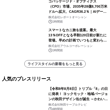
コパッケージド・オプティクス
（CPO）市場、2035年28億8,700万米
ドルへ拡大、CAGR36.2％｜AIデータ
センター・高速光通信需要が成長を加
株式会社レポートオーシャン
速
1時間前
スマートなカニ旅を提案。最大
13％OFFとなる早割120日前が新たに
登場。早めの計画でいつもと変わらぬ
大人の冬旅を。ー夕日ヶ浦温泉「佳松
株式会社アウルコーポレーション
苑 別邸ふうか」ー
1時間前
ライフスタイルの新着をもっと見る
人気のプレスリリース
【令和8年8月8日】トリプル「8」の日
に発表！ ヨックモック・地域バージョ
ンの秋田デザイン缶が誕生 ～かわいい
1
秋田犬の子犬と秋田の四季と名所を巡
株式会社秋田ケーブルテレビ
るパッケージ～ 9月1日(火)秋田県内で
4時間前