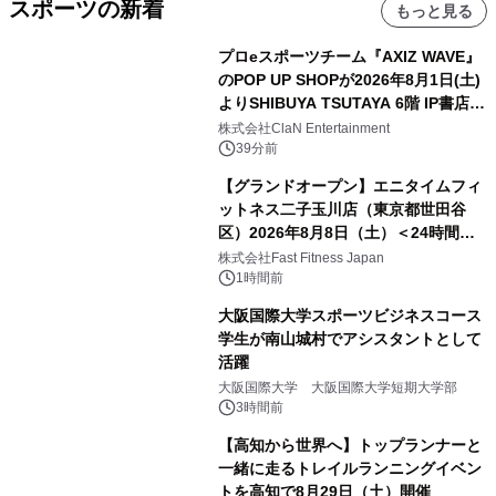
スポーツの新着
もっと見る
プロeスポーツチーム『AXIZ WAVE』
のPOP UP SHOPが2026年8月1日(土)
よりSHIBUYA TSUTAYA 6階 IP書店で
開催決定！！
株式会社ClaN Entertainment
39分前
【グランドオープン】エニタイムフィ
ットネス二子玉川店（東京都世田谷
区）2026年8月8日（土）＜24時間年
中無休のフィットネスジム＞
株式会社Fast Fitness Japan
1時間前
大阪国際大学スポーツビジネスコース
学生が南山城村でアシスタントとして
活躍
大阪国際大学 大阪国際大学短期大学部
3時間前
【高知から世界へ】トップランナーと
一緒に走るトレイルランニングイベン
トを高知で8月29日（土）開催