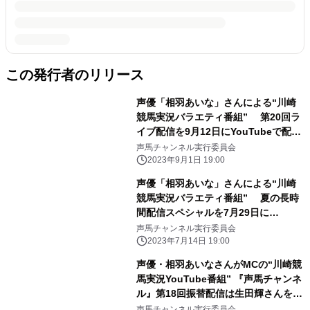
この発行者のリリース
声優「相羽あいな」さんによる“川崎
競馬実況バラエティ番組” 第20回ラ
イブ配信を9月12日にYouTubeで配
信！ 『声馬チャンネル(セイバーチャ
声馬チャンネル実行委員会
ンネル)＠川崎競馬場』
2023年9月1日 19:00
声優「相羽あいな」さんによる“川崎
競馬実況バラエティ番組” 夏の長時
間配信スペシャルを7月29日に
YouTubeで配信！ 『声馬チャンネル
声馬チャンネル実行委員会
(セイバーチャンネル)＠川崎競馬場』
2023年7月14日 19:00
声優・相羽あいなさんがMCの“川崎競
馬実況YouTube番組” 『声馬チャンネ
ル』第18回振替配信は生田輝さんをゲ
ストに迎え、 7月6日にライブ配信！
声馬チャンネル実行委員会