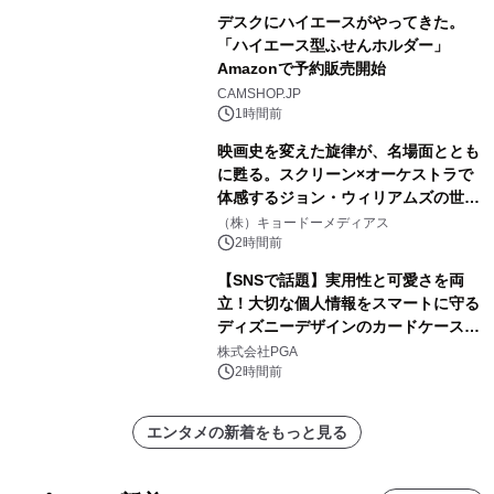
デスクにハイエースがやってきた。
「ハイエース型ふせんホルダー」
Amazonで予約販売開始
CAMSHOP.JP
1時間前
映画史を変えた旋律が、名場面ととも
に甦る。スクリーン×オーケストラで
体感するジョン・ウィリアムズの世
界。ジョン・ウィリアムズ：シネマ・
（株）キョードーメディアス
スペクタキュラー・コンサート 開催決
2時間前
定！
【SNSで話題】実用性と可愛さを両
立！大切な個人情報をスマートに守る
ディズニーデザインのカードケースを
株式会社PGAが8月7日発売
株式会社PGA
2時間前
エンタメの新着をもっと見る