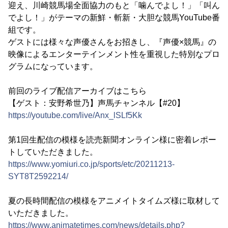
迎え、川崎競馬場全面協力のもと「噛んでよし！」「叫ん
でよし！」がテーマの新鮮・斬新・大胆な競馬YouTube番
組です。
ゲストには様々な声優さんをお招きし、『声優×競馬』の
映像によるエンターテインメント性を重視した特別なプロ
グラムになっています。
前回のライブ配信アーカイブはこちら
【ゲスト：安野希世乃】声馬チャンネル【#20】
https://youtube.com/live/Anx_lSLf5Kk
第1回生配信の模様を読売新聞オンライン様に密着レポー
トしていただきました。
https://www.yomiuri.co.jp/sports/etc/20211213-
SYT8T2592214/
夏の長時間配信の模様をアニメイトタイムズ様に取材して
いただきました。
https://www.animatetimes.com/news/details.php?