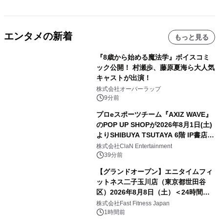
エンタメの新着
もっと見る
『8歳から始める魔法学』ボイスコミ
ック公開！ 村瀬歩、藤原夏海ら大人気
キャストが出演！
株式会社オーバーラップ
9分前
プロeスポーツチーム『AXIZ WAVE』
のPOP UP SHOPが2026年8月1日(土)
よりSHIBUYA TSUTAYA 6階 IP書店で
開催決定！！
株式会社ClaN Entertainment
39分前
【グランドオープン】エニタイムフィ
ットネス二子玉川店（東京都世田谷
区）2026年8月8日（土）＜24時間年
中無休のフィットネスジム＞
株式会社Fast Fitness Japan
1時間前