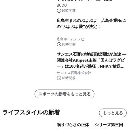
BUDO
16時間前
広島生まれのぷよぷよ 広島企業No.1
の“ぷよぷよ愛”が決定！
広島ホームテレビ
18時間前
サンエス石膏の地域貢献活動が加速 ―
関連会社Attipect主催「田んぼラグビ
ー」は100名超が熱狂しNHKで放送さ
れました。
サンエス石膏株式会社
18時間前
スポーツの新着をもっと見る
ライフスタイルの新着
もっと見る
眠りづらさの正体──シリーズ第三回