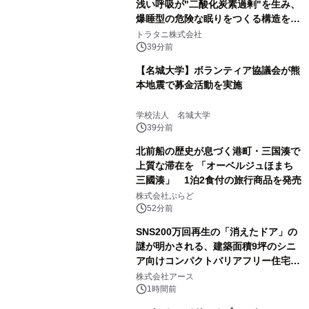
浅い呼吸が"二酸化炭素過剰"を生み、
爆睡型の危険な眠りをつくる構造を解
説
トラタニ株式会社
39分前
【名城大学】ボランティア協議会が熊
本地震で募金活動を実施
学校法人 名城大学
39分前
北前船の歴史が息づく港町・三国湊で
上質な滞在を 「オーベルジュほまち
三國湊」 1泊2食付の旅行商品を発売
株式会社ぷらど
52分前
SNS200万回再生の「消えたドア」の
謎が明かされる、建築面積9坪のシニ
ア向けコンパクトバリアフリー住宅が
誕生
株式会社アース
1時間前