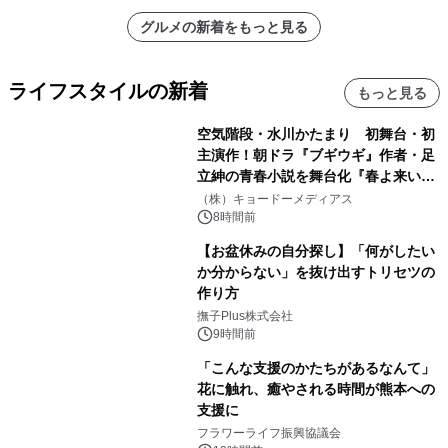
グルメの新着をもっと見る
ライフスタイルの新着
もっと見る
空気階段・水川かたまり 初舞台・初
主演作！朝ドラ『ブギウギ』作者・足
立紳の青春小説を舞台化『春よ来い、
マジで来い』キービジュアル解禁！
（株）キョードーメディアス
8時間前
【お盆休みの自分探し】「何がしたい
か分からない」を抜け出すトリセツの
作り方
撫子Plus株式会社
9時間前
「こんな支援のかたちがあるなんて」
花に触れ、癒やされる時間が熊本への
支援に
フラワーライフ振興協議会