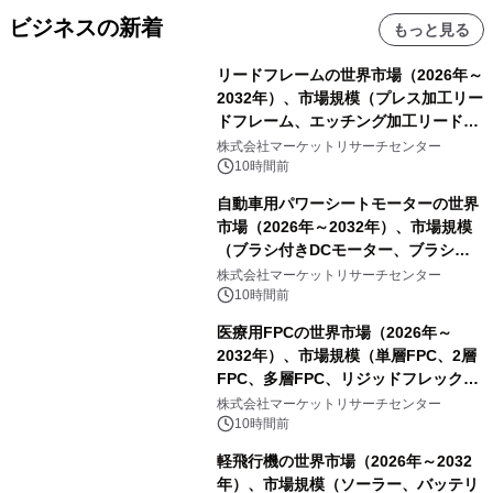
ビジネスの新着
もっと見る
リードフレームの世界市場（2026年～
2032年）、市場規模（プレス加工リー
ドフレーム、エッチング加工リードフ
レーム）・分析レポートを発表
株式会社マーケットリサーチセンター
10時間前
自動車用パワーシートモーターの世界
市場（2026年～2032年）、市場規模
（ブラシ付きDCモーター、ブラシレ
スDCモーター）・分析レポートを発
株式会社マーケットリサーチセンター
表
10時間前
医療用FPCの世界市場（2026年～
2032年）、市場規模（単層FPC、2層
FPC、多層FPC、リジッドフレックス
PCB）・分析レポートを発表
株式会社マーケットリサーチセンター
10時間前
軽飛行機の世界市場（2026年～2032
年）、市場規模（ソーラー、バッテリ