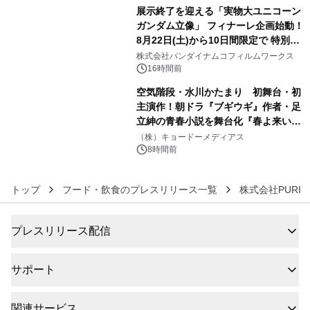
展示終了を迎える「実物大ユニコーン
ガンダム立像」 フィナーレ企画始動！
8月22日(土)から10日間限定で 特別映
5
像『UNICORN GUNDAM Statue ―
株式会社バンダイナムコフィルムワークス
BEYOND POSSIBILITY ―』を上映！
16時間前
空気階段・水川かたまり 初舞台・初
主演作！朝ドラ『ブギウギ』作者・足
立紳の青春小説を舞台化『春よ来い、
6
マジで来い』キービジュアル解禁！
（株）キョードーメディアス
8時間前
トップ
フード・飲食のプレスリリース一覧
株式会社PURI
プレスリリース配信
サポート
関連サービス