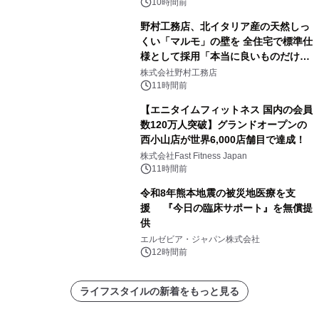
10時間前
野村工務店、北イタリア産の天然しっ
くい「マルモ」の壁を 全住宅で標準仕
様として採用「本当に良いものだけに
こだわる」
株式会社野村工務店
11時間前
【エニタイムフィットネス 国内の会員
数120万人突破】グランドオープンの
西小山店が世界6,000店舗目で達成！
株式会社Fast Fitness Japan
11時間前
令和8年熊本地震の被災地医療を支
援 『今日の臨床サポート』を無償提
供
エルゼビア・ジャパン株式会社
12時間前
ライフスタイルの新着をもっと見る