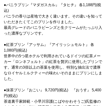
●バニラプリン『マダガスカル』『タヒチ』 各1,188円(税
込)
バニラの香りは産地で大きく違います。その違いを知って
いただきたくてこのプリンを作りました。
最高グレードのバニラビーンズと生クリームがたっぷり入
った濃厚なプリンです。
●紅茶プリン『アッサム』『アイリッシュモルト』 各
1,080円(税込)
世界中の5つ星ホテルで利用されているドイツの紅茶メー
カー「ロンネフェルト」の紅茶を贅沢に使用したプリンで
す。通常の3倍以上の茶葉を使用し、特別な抽出法で濃厚
なロイヤルミルクティーの味わいそのままにプリンにしま
した。
●抹茶プリン『おこい』 9,720円(税込) 『おうす』 5,400
円(税込)
茶道裏千家師範・小早川宗護(こばやかわそうご)氏監修の