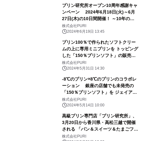
プリン研究所オープン10周年感謝キャ
ンペーン 2024年6月18日(火)～6月
27日(木)の10日間開催！ ～10年の軌
跡・限定販売プリンが復刻～
株式会社PURI
2024年6月19日 13:45
プリン100％で作られたソフトクリー
ムの上に専用ミニプリンを トッピング
した「150％プリンソフト」の販売開
始
株式会社PURI
2024年5月31日 14:30
-8℃のプリン×8℃のプリンのコラボレ
ーション 銀座の店舗でも未発売の
「150％プリンソフト」を ジェイアー
ル京都伊勢丹での催事で先行販売
株式会社PURI
2024年5月14日 10:00
高級プリン専門店「プリン研究所」、
3月20日から香川県・高松三越で開催
される 「パン＆スイーツ＆たまごフェ
スタ」に初出店！
株式会社PURI