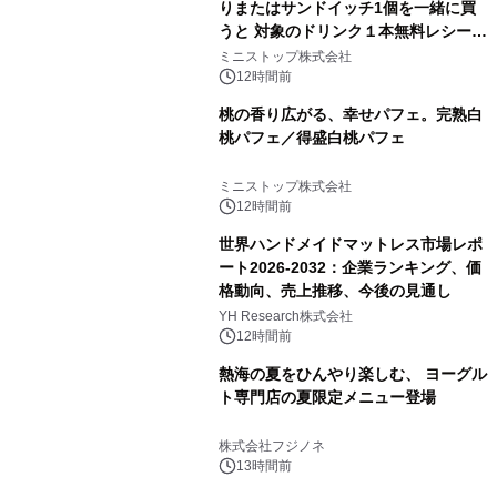
りまたはサンドイッチ1個を一緒に買
うと 対象のドリンク１本無料レシート
クーポンもらえる！※1
ミニストップ株式会社
12時間前
桃の香り広がる、幸せパフェ。完熟白
桃パフェ／得盛白桃パフェ
ミニストップ株式会社
12時間前
世界ハンドメイドマットレス市場レポ
ート2026-2032：企業ランキング、価
格動向、売上推移、今後の見通し
YH Research株式会社
12時間前
熱海の夏をひんやり楽しむ、 ヨーグル
ト専門店の夏限定メニュー登場
株式会社フジノネ
13時間前