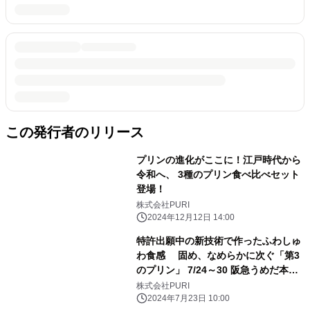
この発行者のリリース
プリンの進化がここに！江戸時代から
令和へ、 3種のプリン食べ比べセット
登場！
株式会社PURI
2024年12月12日 14:00
特許出願中の新技術で作ったふわしゅ
わ食感 固め、なめらかに次ぐ「第3
のプリン」 7/24～30 阪急うめだ本店
にて先行販売
株式会社PURI
2024年7月23日 10:00