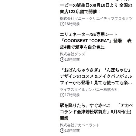
ーピーの誕生日の8月10日より 全国の
書店123店舗で開催！
1
株式会社ソニー・クリエイティブプロダクツ
16時間前
エリミネーター/SE専用シート
「GOODSEAT “COBRA”」登場 表
皮4種で愛車を自分色に
2
株式会社グッズ
13時間前
『おぱんちゅうさぎ』『んぽちゃむ』
デザインのコスメ＆メイクパフがミル
フィーから登場！見ても使っても楽し
3
い、ポップでキュートなコレクショ
ライフスタイルカンパニー株式会社
ン。
17時間前
駅を降りたら、すぐ赤べこ 「アカベ
コランド会津若松駅前店」8月8日(土)
開業
4
株式会社アカベコランド
13時間前