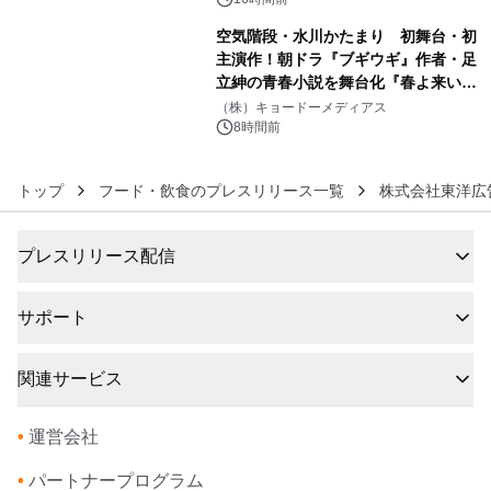
空気階段・水川かたまり 初舞台・初
主演作！朝ドラ『ブギウギ』作者・足
立紳の青春小説を舞台化『春よ来い、
6
マジで来い』キービジュアル解禁！
（株）キョードーメディアス
8時間前
トップ
フード・飲食のプレスリリース一覧
株式会社東洋広
プレスリリース配信
サポート
関連サービス
•
運営会社
•
パートナープログラム