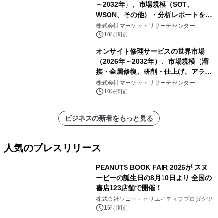
～2032年）、市場規模（SOT、
WSON、その他）・分析レポートを発
表
株式会社マーケットリサーチセンター
10時間前
オンサイト修理サービスの世界市場
（2026年～2032年）、市場規模（溶
接・金属修復、研削・仕上げ、アライ
メント、その他）・分析レポートを発
株式会社マーケットリサーチセンター
表
10時間前
ビジネスの新着をもっと見る
人気のプレスリリース
PEANUTS BOOK FAIR 2026が スヌ
ーピーの誕生日の8月10日より 全国の
書店123店舗で開催！
1
株式会社ソニー・クリエイティブプロダクツ
16時間前