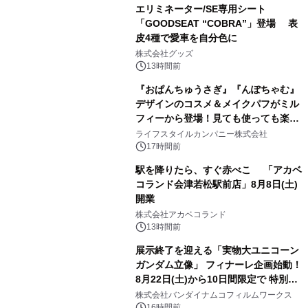
エリミネーター/SE専用シート
「GOODSEAT “COBRA”」登場 表
皮4種で愛車を自分色に
2
株式会社グッズ
13時間前
『おぱんちゅうさぎ』『んぽちゃむ』
デザインのコスメ＆メイクパフがミル
フィーから登場！見ても使っても楽し
3
い、ポップでキュートなコレクショ
ライフスタイルカンパニー株式会社
ン。
17時間前
駅を降りたら、すぐ赤べこ 「アカベ
コランド会津若松駅前店」8月8日(土)
開業
4
株式会社アカベコランド
13時間前
展示終了を迎える「実物大ユニコーン
ガンダム立像」 フィナーレ企画始動！
8月22日(土)から10日間限定で 特別映
5
像『UNICORN GUNDAM Statue ―
株式会社バンダイナムコフィルムワークス
BEYOND POSSIBILITY ―』を上映！
16時間前