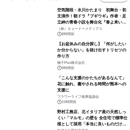
空気階段・水川かたまり 初舞台・初
主演作！朝ドラ『ブギウギ』作者・足
立紳の青春小説を舞台化『春よ来い、
マジで来い』キービジュアル解禁！
（株）キョードーメディアス
8時間前
【お盆休みの自分探し】「何がしたい
か分からない」を抜け出すトリセツの
作り方
撫子Plus株式会社
9時間前
「こんな支援のかたちがあるなんて」
花に触れ、癒やされる時間が熊本への
支援に
フラワーライフ振興協議会
10時間前
野村工務店、北イタリア産の天然しっ
くい「マルモ」の壁を 全住宅で標準仕
様として採用「本当に良いものだけに
こだわる」