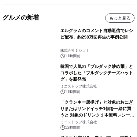
グルメの新着
もっと見る
エルグラムのコメント自動返信でレシ
ピ配布、約298万回再生の事例公開
株式会社ミショナ
11時間前
韓国で人気の「ブルダック炒め麺」と
コラボした「ブルダックチーズハット
グ」を新発売
ミニストップ株式会社
11時間前
「クランキー唐揚げ」と対象のおにぎ
りまたはサンドイッチ1個を一緒に買
うと 対象のドリンク１本無料レシート
クーポンもらえる！※1
ミニストップ株式会社
12時間前