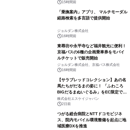
～
15時間前
「乗換案内」アプリ、 マルチモーダル
経路検索を多言語で提供開始
ジョルダン株式会社
16時間前
東尋坊や永平寺など福井観光に便利！
京福バスの6種の企画乗車券をモバイ
ルチケットで販売開始
ジョルダン株式会社、京福バス株式会社
16時間前
【サラブレッドコレクション】あの名
馬たちがだるまの姿に！ 「ふわころ
BIGだるまぬいぐるみ」をEC限定で受
注販売開始
株式会社エスケイジャパン
2日前
つがる総合病院とNTTドコモビジネ
ス、院内モバイル環境整備を起点に地
域医療DXを推進