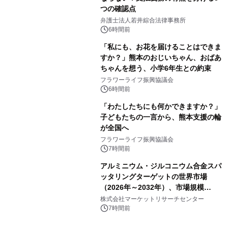
つの確認点
弁護士法人若井綜合法律事務所
6時間前
「私にも、お花を届けることはできま
すか？」熊本のおじいちゃん、おばあ
ちゃんを想う、小学6年生との約束
フラワーライフ振興協議会
6時間前
「わたしたちにも何かできますか？」
子どもたちの一言から、熊本支援の輪
が全国へ
フラワーライフ振興協議会
7時間前
アルミニウム・ジルコニウム合金スパ
ッタリングターゲットの世界市場
（2026年～2032年）、市場規模
（0.995、0.999、その他）・分析レポ
株式会社マーケットリサーチセンター
ートを発表
7時間前