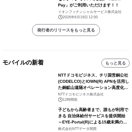
Pay」がご利用いただけます！！
イオンフィナンシャルサービス株式会社
2026年6月19日 12:00
発行者のリリースをもっと見る
モバイルの新着
もっと見る
NTTドコモビジネス、チリ国営銅公社
(CODELCO)とIOWN(R) APNを活用し
た銅鉱山遠隔オペレーション高度化に
向けた調査・実証を開始
NTTドコモビジネス株式会社
12時間前
子どもから高齢者まで、誰もが利用で
きる 自治体給付サービスを提供開始
～EYE-Portal(R)による15歳未満の本
人認証と デジタルデバイド対策で実現
株式会社NTTデータ関西