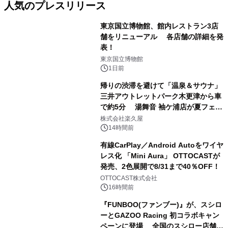
人気のプレスリリース
東京国立博物館、館内レストラン3店
舗をリニューアル 各店舗の詳細を発
表！
1
東京国立博物館
1日前
帰りの渋滞を避けて「温泉＆サウナ」
三井アウトレットパーク木更津から車
で約5分 湯舞音 袖ケ浦店が夏フェア
2
メニューを提供
株式会社楽久屋
14時間前
有線CarPlay／Android Autoをワイヤ
レス化 「Mini Aura」 OTTOCASTが
発売、2色展開で8/31まで40％OFF！
3
OTTOCAST株式会社
16時間前
『FUNBOO(ファンブー)』が、スシロ
ーとGAZOO Racing 初コラボキャン
ペーンに登場 全国のスシロー店舗で