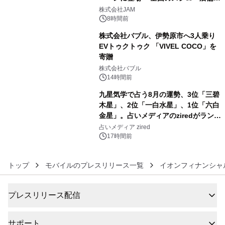
4
GR 4車種の FUNBOO(ミニカー)付き
株式会社JAM
メニューが展開されます
8時間前
株式会社バブル、伊勢原市へ3人乗り
EVトゥクトゥク 「VIVEL COCO」を
寄贈
5
株式会社バブル
14時間前
九星気学で占う8月の運勢、3位「三碧
木星」、2位「一白水星」、1位「六白
金星」。占いメディアのziredがランキ
6
ングを発表
占いメディア zired
17時間前
トップ
モバイルのプレスリリース一覧
イオンフィナンシャ
プレスリリース配信
サポート