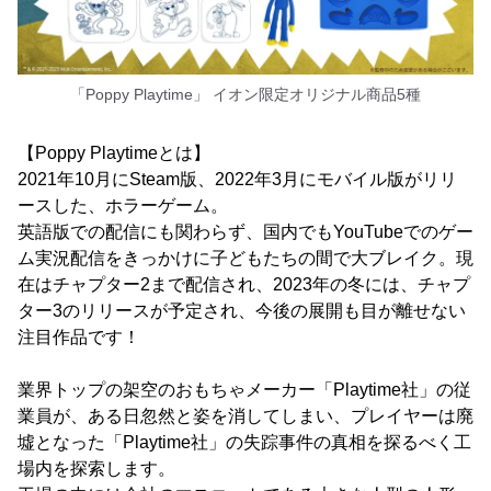
「Poppy Playtime」 イオン限定オリジナル商品5種
【Poppy Playtimeとは】
2021年10月にSteam版、2022年3月にモバイル版がリリ
ースした、ホラーゲーム。
英語版での配信にも関わらず、国内でもYouTubeでのゲー
ム実況配信をきっかけに子どもたちの間で大ブレイク。現
在はチャプター2まで配信され、2023年の冬には、チャプ
ター3のリリースが予定され、今後の展開も目が離せない
注目作品です！
業界トップの架空のおもちゃメーカー「Playtime社」の従
業員が、ある日忽然と姿を消してしまい、プレイヤーは廃
墟となった「Playtime社」の失踪事件の真相を探るべく工
場内を探索します。