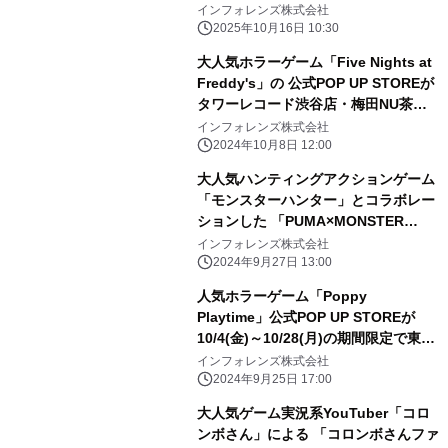
インフォレンズ株式会社
2025年10月16日 10:30
大人気ホラーゲーム「Five Nights at
Freddy's」の 公式POP UP STOREが
タワーレコード渋谷店・梅田NU茶屋
町店にて期間限定で開催決定！
インフォレンズ株式会社
2024年10月8日 12:00
大人気ハンティングアクションゲーム
「モンスターハンター」とコラボレー
ションした 「PUMA×MONSTER
HUNTER 20周年」コレクションを
インフォレンズ株式会社
INFOLENS GEEK SHOPにて販売開
2024年9月27日 13:00
始！
人気ホラーゲーム「Poppy
Playtime」公式POP UP STOREが
10/4(金)～10/28(月)の期間限定で東京
ソラマチ(R)に登場！
インフォレンズ株式会社
2024年9月25日 17:00
大人気ゲーム実況系YouTuber「コロ
ンボさん」による 「コロンボさんファ