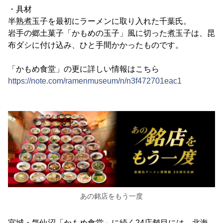
・具材
半熟煮玉子を最初にラーメンに取り入れた千葉氏。
岩手の郷土菓子「かもめの玉子」風に切った煮玉子は、昆
布ダシに付け込み、ひと手間かかったものです。
「かもめ食堂」の更に詳しい情報はこちら
https://note.com/ramenmuseum/n/n3f472701eac1
あの銘店をもう一度
宮城・気仙沼「かもめ食堂」に続く24店舗目には、北海