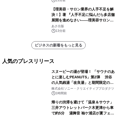
13分前
【理美容・サロン業界の人手不足を解
決！】著 『人手不足に悩んだら多店舗
展開を進めなさい――理美容サロン
「多店舗展開」の教科書』2026年8月
あさ出版
24日（月）発売
13分前
ビジネスの新着をもっと見る
人気のプレスリリース
スヌーピーの湯が登場！ 「サウナのあ
とに楽しむPEANUTS」第2弾 渋谷
の人気銭湯「改良湯」と期間限定のコ
1
ラボレーション サウナイキタイコラ
株式会社ソニー・クリエイティブプロダクツ
ボグッズも発売決定！
1時間前
帰りの渋滞を避けて「温泉＆サウナ」
三井アウトレットパーク木更津から車
で約5分 湯舞音 袖ケ浦店が夏フェア
2