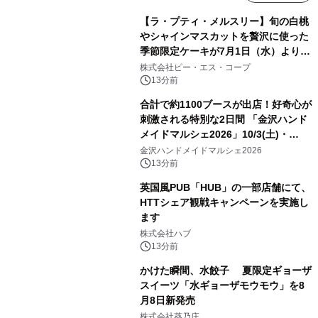
【ラ・プティ・メルスリー】旬の白桃
やシャインマスカットを贅沢に使った
季節限定ケーキが7月1日（水）より順
次登場！
株式会社ピー・エス・コープ
13分前
合計で約1100ブースが出店！好奇心が
刺激される特別な2日間 「金沢ハンド
メイドマルシェ2026」10/3(土)・
10/4(日)開催
金沢ハンドメイドマルシェ2026
13分前
英国風PUB「HUB」の一部店舗にて、
HTTシェア観戦キャンペーンを実施し
ます
株式会社ハブ
13分前
かけた瞬間、水餃子 夏限定ギョーザ
スイーツ「水ギョーザモウモウ」を8
月8日新発売
株式会社葵乃庄