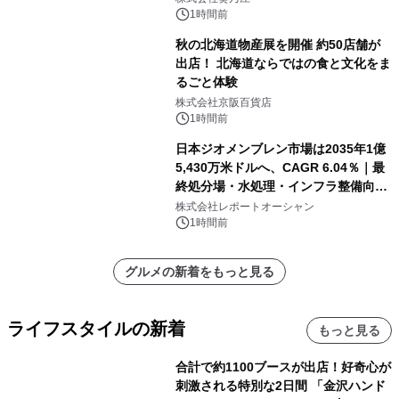
1時間前
秋の北海道物産展を開催 約50店舗が
出店！ 北海道ならではの食と文化をま
るごと体験
株式会社京阪百貨店
1時間前
日本ジオメンブレン市場は2035年1億
5,430万米ドルへ、CAGR 6.04％｜最
終処分場・水処理・インフラ整備向け
需要拡大
株式会社レポートオーシャン
1時間前
グルメの新着をもっと見る
ライフスタイルの新着
もっと見る
合計で約1100ブースが出店！好奇心が
刺激される特別な2日間 「金沢ハンド