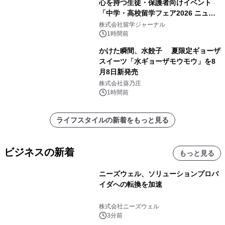
心を持つ生徒・保護者向けイベント
「中学・高校留学フェア2026 ニュー
ジーランド＆オーストラリア」を
株式会社留学ジャーナル
9/12(土)に開催
1時間前
かけた瞬間、水餃子 夏限定ギョーザ
スイーツ「水ギョーザモウモウ」を8
月8日新発売
株式会社葵乃庄
1時間前
ライフスタイルの新着をもっと見る
ビジネスの新着
もっと見る
ニーズウェル、ソリューションプロバ
イダへの転換を加速
株式会社ニーズウェル
3分前