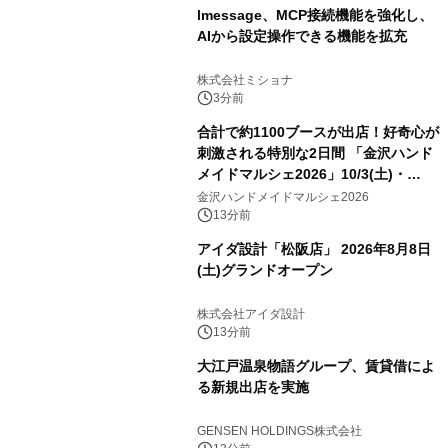
lmessage、MCP接続機能を強化し、
AIから設定操作できる機能を拡充
株式会社ミショナ
3分前
合計で約1100ブースが出店！好奇心が
刺激される特別な2日間 「金沢ハンド
メイドマルシェ2026」10/3(土)・
10/4(日)開催
金沢ハンドメイドマルシェ2026
13分前
アイダ設計「松阪店」 2026年8月8日
(土)グランドオープン
株式会社アイダ設計
13分前
大江戸温泉物語グループ、賃貸借によ
る新規出店を実施
GENSEN HOLDINGS株式会社