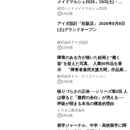
メイドマルシェ2026」10/3(土)・
10/4(日)開催
金沢ハンドメイドマルシェ2026
13分前
アイダ設計「松阪店」 2026年8月8日
(土)グランドオープン
株式会社アイダ設計
13分前
障害のある方が描いた絵画と“働く
姿”を捉えた写真、 入賞80作品を展
示 「障害者雇用支援月間」作品展示
会を 東京・愛知で開催
株式会社ドゥ・クリエーション
13分前
眠りづらさの正体──シリーズ第2回 人
は寝ると「腹腔の余白」が消える──
呼吸が弱まる本当の構造的理由
トラタニ株式会社
26分前
留学ジャーナル、中学・高校留学に関