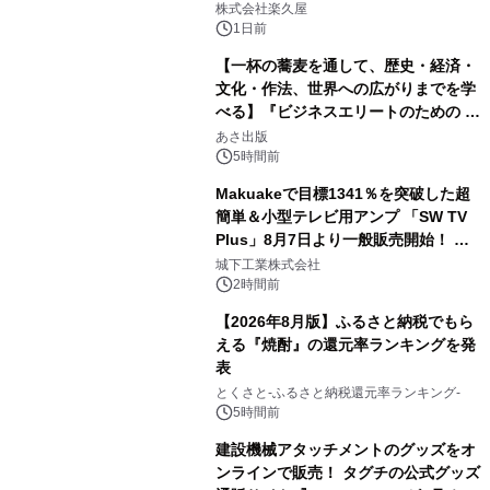
メニューを提供
株式会社楽久屋
1日前
【一杯の蕎麦を通して、歴史・経済・
文化・作法、世界への広がりまでを学
べる】『ビジネスエリートのための 教
3
養としての蕎麦』2026年8月25日
あさ出版
（火）発売
5時間前
Makuakeで目標1341％を突破した超
簡単＆小型テレビ用アンプ 「SW TV
Plus」8月7日より一般販売開始！ ケ
4
ーブル1本つなぐだけ、テレビの音が
城下工業株式会社
ぐっと豊かに
2時間前
【2026年8月版】ふるさと納税でもら
える『焼酎』の還元率ランキングを発
表
5
とくさと-ふるさと納税還元率ランキング-
5時間前
建設機械アタッチメントのグッズをオ
ンラインで販売！ タグチの公式グッズ