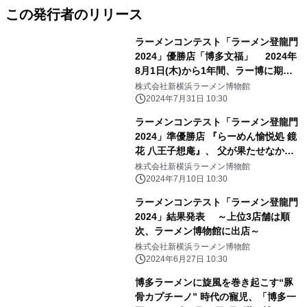
この発行者のリリース
ラーメンコンテスト「ラーメン登龍門
2024」優勝店「博多文福」 2024年
8月1日(木)から1年間、ラー博に期間
限定出店
株式会社新横浜ラーメン博物館
2024年7月31日 10:30
ラーメンコンテスト「ラーメン登龍門
2024」準優勝店 『らーめん愉悦処 鏡
花 八王子想庵』、 父が果たせなかっ
た夢を叶え、7月18日(木)よりラー博
株式会社新横浜ラーメン博物館
に出店
2024年7月10日 10:30
ラーメンコンテスト「ラーメン登龍門
2024」結果発表 ～上位3店舗は順
次、ラーメン博物館に出店～
株式会社新横浜ラーメン博物館
2024年6月27日 10:30
博多ラーメンに旋風を巻き起こす“豚
骨カプチーノ” 時代の寵児、「博多一