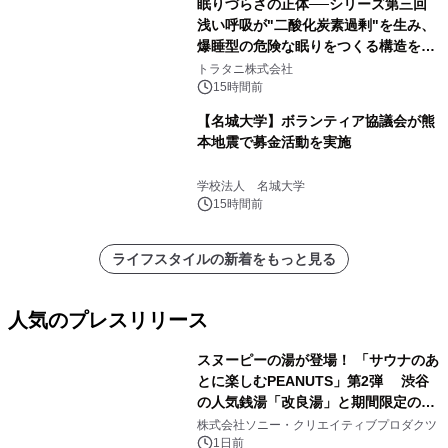
眠りづらさの正体──シリーズ第三回
浅い呼吸が"二酸化炭素過剰"を生み、
爆睡型の危険な眠りをつくる構造を解
説
トラタニ株式会社
15時間前
【名城大学】ボランティア協議会が熊
本地震で募金活動を実施
学校法人 名城大学
15時間前
ライフスタイルの新着をもっと見る
人気のプレスリリース
スヌーピーの湯が登場！ 「サウナのあ
とに楽しむPEANUTS」第2弾 渋谷
の人気銭湯「改良湯」と期間限定のコ
1
ラボレーション サウナイキタイコラ
株式会社ソニー・クリエイティブプロダクツ
ボグッズも発売決定！
1日前