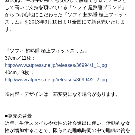
豪久)は、生理中の夜でも安心して熟睡できるナプキンと
して高いご支持を頂いている「ソフィ 超熟睡ブランド」
からつけ心地にこだわった『ソフィ 超熟睡 極上フィット
スリム』を2013年9月10日より全国にて新発売いたしま
す。
『ソフィ 超熟睡 極上フィットスリム』
37cm／11枚：
http://www.atpress.ne.jp/releases/36994/1_1.jpg
40cm／9枚 ：
http://www.atpress.ne.jp/releases/36994/2_2.jpg
※内容・デザインは一部変更になる場合があります。
■発売の背景
近年、生活スタイルや女性の社会進出に伴い、活動的な女
性が増加することで、限られた睡眠時間の中で睡眠の質を