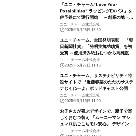
「ユニ・チャーム“Love Your
Possibilities” ラッピングEVバス」を
伊予鉄にて運行開始 ～創業の地・愛
媛県から、共生社会と持続可能な未来
ユニ・チャーム株式会社
の実現へ～
2025年5月28日 13:30
ユニ・チャーム、全国発明表彰 「朝
日新聞社賞」「発明実施功績賞」を初
受賞 ～使用済み紙おむつから高純度パ
ルプを再生する 技術の発明(特許第
ユニ・チャーム株式会社
6290475号)～
2025年5月27日 11:15
ユニ・チャーム、サステナビリティ特
設サイトで 『近藤春菜のただのサステ
ナじゃねーよ』ポッドキャスト公開
ユニ・チャーム株式会社
2025年5月16日 11:00
お子さまが喜ぶデザインで、親子で楽
しくおむつ替え 『ムーニーマン マシ
ュマロ肌ごこちモレ安心』 デザイン企
画 期間限定発売
ユニ・チャーム株式会社