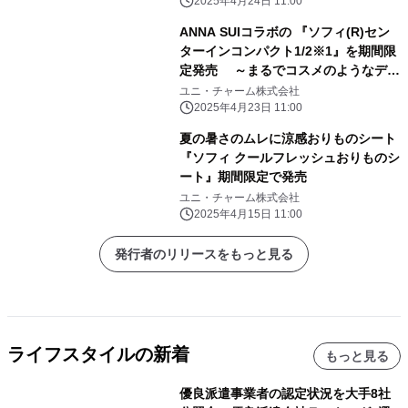
2025年4月24日 11:00
ANNA SUIコラボの 『ソフィ(R)セン
ターインコンパクト1/2※1』を期間限
定発売 ～まるでコスメのようなデザ
インのパッケージが4年ぶりに登場～
ユニ・チャーム株式会社
2025年4月23日 11:00
夏の暑さのムレに涼感おりものシート
『ソフィ クールフレッシュおりものシ
ート』期間限定で発売
ユニ・チャーム株式会社
2025年4月15日 11:00
発行者のリリースをもっと見る
ライフスタイルの新着
もっと見る
優良派遣事業者の認定状況を大手8社