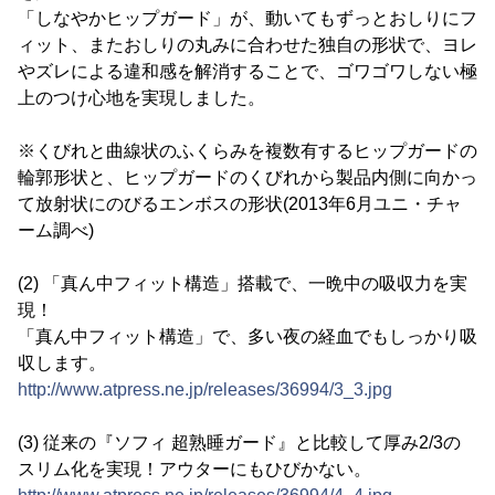
「しなやかヒップガード」が、動いてもずっとおしりにフ
ィット、またおしりの丸みに合わせた独自の形状で、ヨレ
やズレによる違和感を解消することで、ゴワゴワしない極
上のつけ心地を実現しました。
※くびれと曲線状のふくらみを複数有するヒップガードの
輪郭形状と、ヒップガードのくびれから製品内側に向かっ
て放射状にのびるエンボスの形状(2013年6月ユニ・チャ
ーム調べ)
(2) 「真ん中フィット構造」搭載で、一晩中の吸収力を実
現！
「真ん中フィット構造」で、多い夜の経血でもしっかり吸
収します。
http://www.atpress.ne.jp/releases/36994/3_3.jpg
(3) 従来の『ソフィ 超熟睡ガード』と比較して厚み2/3の
スリム化を実現！アウターにもひびかない。