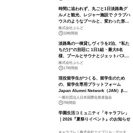
時間に追われず、丸ごと1日淡路島グ
ルメと観光、レジャー施設で クラブハ
ウスのようなプールと、変わった形の
2
サウナも 「THE BOXY AWAJI」のお
株式会社ぷらど
得な素泊まり連泊プランで
10時間前
淡路島の一棟貸しヴィラを2泊、"私た
ちだけ"の別荘に 1日1組・最大8名
様、プールとサウナとジェットバス付
3
きで Villa Mon Temps AWAJIの連泊
株式会社ぷらど
素泊りプラン
17時間前
現役留学生がつくる、留学生のため
の、留学生専用プラットフォーム
Japan Alumni Network（JAN）β版
4
をリリース
一般社団法人日本国際化推進協会
7時間前
学園生活コミュニティ「キャラフレ」
｜2026『夏祭りイベント』のお知らせ
5
キャラフレ｜株式会社エイプリル・データ・