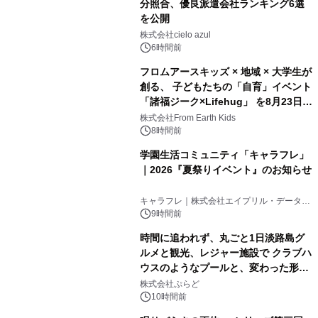
分照合、優良派遣会社ランキング6選
を公開
株式会社cielo azul
6時間前
フロムアースキッズ × 地域 × 大学生が
創る、 子どもたちの「自育」イベント
「諸福ジーク×Lifehug」 を8月23日
(日)開催
株式会社From Earth Kids
8時間前
学園生活コミュニティ「キャラフレ」
｜2026『夏祭りイベント』のお知らせ
キャラフレ｜株式会社エイプリル・データ・
デザインズ
9時間前
時間に追われず、丸ごと1日淡路島グ
ルメと観光、レジャー施設で クラブハ
ウスのようなプールと、変わった形の
サウナも 「THE BOXY AWAJI」のお
株式会社ぷらど
得な素泊まり連泊プランで
10時間前