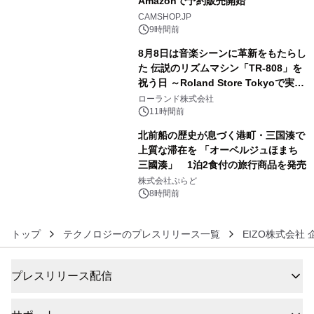
Amazonで予約販売開始
4
CAMSHOP.JP
9時間前
8月8日は音楽シーンに革新をもたらし
た 伝説のリズムマシン「TR-808」を
祝う日 ～Roland Store Tokyoで実機
5
を展示しての 記念キャンペーンを開
ローランド株式会社
催 英国ラジオ「NTS」の 特別プログ
11時間前
ラムや、「TR-808」を愛する伝説的
北前船の歴史が息づく港町・三国湊で
アーティストを フィーチャーしたアニ
上質な滞在を 「オーベルジュほまち
メーションを公開～
三國湊」 1泊2食付の旅行商品を発売
6
株式会社ぷらど
8時間前
トップ
テクノロジーのプレスリリース一覧
EIZO株式会社
プレスリリース配信