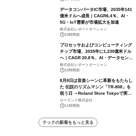
データコンバータIC市場、2035年141
億米ドルへ成長｜CAGR6.4％、AI・
5G・IoT需要が市場拡大を加速
株式会社レポートオーシャン
10時間前
プロセッサおよびコンピューティング
チップ市場、2035年に1,230億米ドル
へ｜CAGR 20.8％、AI・データセンタ
ー需要が成長を牽引
株式会社レポートオーシャン
10時間前
8月8日は音楽シーンに革新をもたらし
た 伝説のリズムマシン「TR-808」を
祝う日 ～Roland Store Tokyoで実機
を展示しての 記念キャンペーンを開
ローランド株式会社
催 英国ラジオ「NTS」の 特別プログ
11時間前
ラムや、「TR-808」を愛する伝説的
アーティストを フィーチャーしたアニ
テックの新着をもっと見る
メーションを公開～