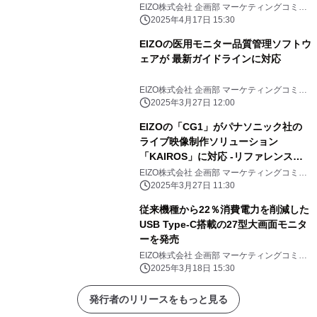
EIZO株式会社 企画部 マーケティングコミュ
ニケーション課
2025年4月17日 15:30
EIZOの医用モニター品質管理ソフトウ
ェアが 最新ガイドラインに対応
EIZO株式会社 企画部 マーケティングコミュ
ニケーション課
2025年3月27日 12:00
EIZOの「CG1」がパナソニック社の
ライブ映像制作ソリューション
「KAIROS」に対応 -リファレンスモ
ニターとしては世界初-
EIZO株式会社 企画部 マーケティングコミュ
ニケーション課
2025年3月27日 11:30
従来機種から22％消費電力を削減した
USB Type-C搭載の27型大画面モニタ
ーを発売
EIZO株式会社 企画部 マーケティングコミュ
ニケーション課
2025年3月18日 15:30
発行者のリリースをもっと見る