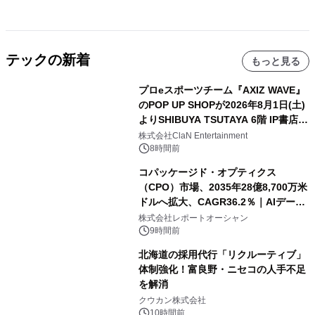
テックの新着
もっと見る
プロeスポーツチーム『AXIZ WAVE』
のPOP UP SHOPが2026年8月1日(土)
よりSHIBUYA TSUTAYA 6階 IP書店で
開催決定！！
株式会社ClaN Entertainment
8時間前
コパッケージド・オプティクス
（CPO）市場、2035年28億8,700万米
ドルへ拡大、CAGR36.2％｜AIデータ
センター・高速光通信需要が成長を加
株式会社レポートオーシャン
速
9時間前
北海道の採用代行「リクルーティブ」
体制強化！富良野・ニセコの人手不足
を解消
クウカン株式会社
10時間前