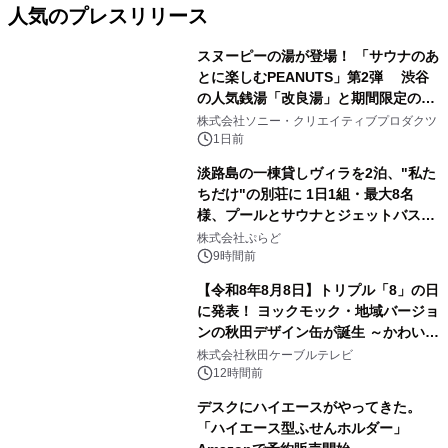
人気のプレスリリース
スヌーピーの湯が登場！ 「サウナのあ
とに楽しむPEANUTS」第2弾 渋谷
の人気銭湯「改良湯」と期間限定のコ
1
ラボレーション サウナイキタイコラ
株式会社ソニー・クリエイティブプロダクツ
ボグッズも発売決定！
1日前
淡路島の一棟貸しヴィラを2泊、"私た
ちだけ"の別荘に 1日1組・最大8名
様、プールとサウナとジェットバス付
2
きで Villa Mon Temps AWAJIの連泊
株式会社ぷらど
素泊りプラン
9時間前
【令和8年8月8日】トリプル「8」の日
に発表！ ヨックモック・地域バージョ
ンの秋田デザイン缶が誕生 ～かわいい
3
秋田犬の子犬と秋田の四季と名所を巡
株式会社秋田ケーブルテレビ
るパッケージ～ 9月1日(火)秋田県内で
12時間前
販売開始
デスクにハイエースがやってきた。
「ハイエース型ふせんホルダー」