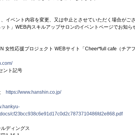
り、イベント内容を変更、又は中止とさせていただく場合がご
ネット」WEB内スキルアップサロンのイベントページでお知ら
N 女性応援プロジェクト WEBサイト「Cheer*full cafe（
n.com/
クセント記号
会社
https://www.hanshin.co.jp/
w.hankyu-
se/docs/cf23bcc938c6e91d17c0d2c7873710486fd2e868.pdf
ールディングス