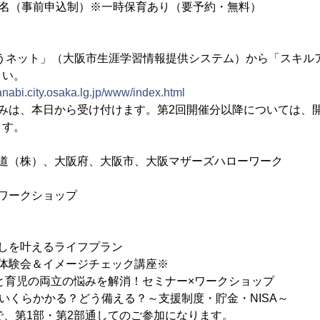
0名（事前申込制）※一時保育あり（要予約・無料）
ょうネット」（大阪市生涯学習情報提供システム）から「スキル
さい。
nabi.city.osaka.lg.jp/www/index.html
みは、本日から受け付けます。第2回開催分以降については、
ます。
鉄道（株）、大阪府、大阪市、大阪マザーズハローワーク
ワークショップ
しを叶えるライフプラン
ニ体験会＆イメージチェック講座※
事と育児の両立の悩みを解消！セミナー×ワークショップ
費いくらかかる？どう備える？～支援制度・貯金・NISA～
で、第1部・第2部通してのご参加になります。