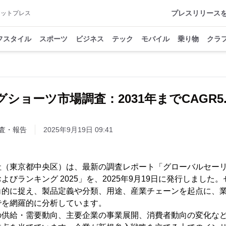
プレスリリース
アットプレス
フスタイル
スポーツ
ビジネス
テック
モバイル
乗り物
クラ
ショーツ市場調査：2031年までCAGR5
査・報告
2025年9月19日 09:41
h株式会社（東京都中央区）は、最新の調査レポート「グローバルセ
よびランキング 2025」を、2025年9月19日に発行しました
角的に捉え、製品定義や分類、用途、産業チェーンを起点に、
でを網羅的に分析しています。
の供給・需要動向、主要企業の事業展開、消費者動向の変化な