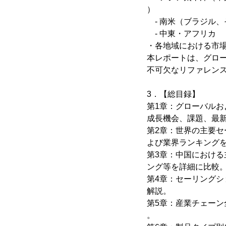
）
- 南米（ブラジル、
- 中東・アフリカ
・各地域における市
本レポートは、グロ
不可欠なリファレン
3．【総目録】
第1章：グローバル
成長機会、課題、最
第2章：世界の主要セ
よび業界ランキング
第3章：中国における
ング等を詳細に比較
第4章：セーリングシ
解説。
第5章：産業チェー
。