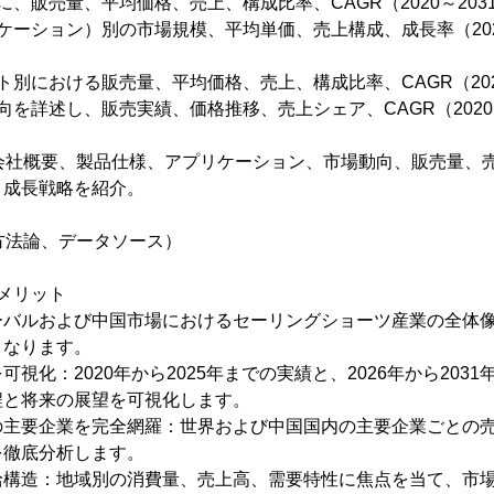
に、販売量、平均価格、売上、構成比率、CAGR（2020～203
ケーション）別の市場規模、平均単価、売上構成、成長率（202
ト別における販売量、平均価格、売上、構成比率、CAGR（202
向を詳述し、販売実績、価格推移、売上シェア、CAGR（2020
の会社概要、製品仕様、アプリケーション、市場動向、販売量、
と成長戦略を紹介。
方法論、データソース）
メリット
ーバルおよび中国市場におけるセーリングショーツ産業の全体
となります。
視化：2020年から2025年までの実績と、2026年から203
程と将来の展望を可視化します。
の主要企業を完全網羅：世界および中国国内の主要企業ごとの
を徹底分析します。
給構造：地域別の消費量、売上高、需要特性に焦点を当て、市