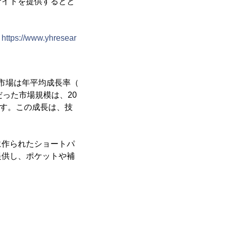
サイトを提供するとと
：
https://www.yhresear
世界市場は年平均成長率（
だった市場規模は、20
です。この成長は、技
に作られたショートパ
提供し、ポケットや補