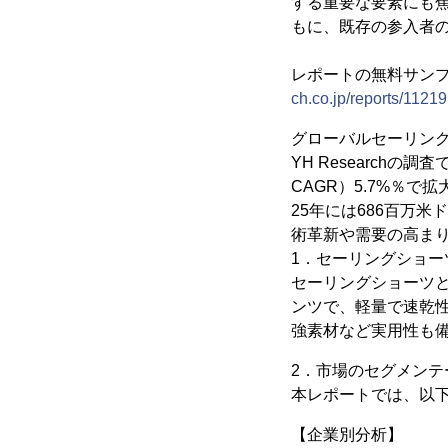
する重要な要素にも
もに、既存の参入者
レポートの無料サン
ch.co.jp/reports/11219
グローバルセーリン
YH Research
CAGR）5.7%％で
25年には686百万
術革新や需要の高ま
1．セーリングショー
セーリングショーツ
ンツで、軽量で速乾
強素材など実用性も
2．市場のセグメンテ
本レポートでは、以
【企業別分析】