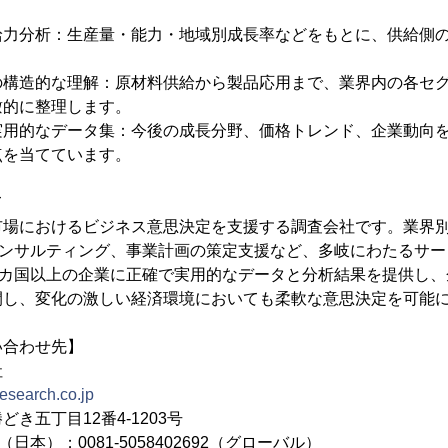
給力分析：生産量・能力・地域別成長率などをもとに、供給側
の構造的な理解：原材料供給から製品応用まで、業界内の各セ
瞰的に整理します。
実用的なデータ集：今後の成長分野、価格トレンド、企業動向
点を当てています。
て
市場におけるビジネス意思決定を支援する調査会社です。業界
コンサルティング、事業計画の策定支援など、多岐にわたるサ
0カ国以上の企業に正確で実用的なデータと分析結果を提供し
開し、変化の激しい経済環境においても柔軟な意思決定を可能
い合わせ先】
社
research.co.jp
き五丁目12番4-1203号
692（日本）；0081-5058402692（グローバル）