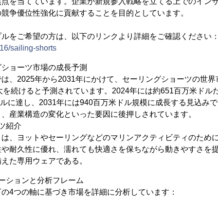
焦点を当てています。企業が新規参入戦略を立てる上でのイン
の競争優位性強化に貢献することを目的としています。
プルをご希望の方は、以下のリンクより詳細をご確認ください
16/sailing-shorts
グショーツ市場の成長予測
の調査では、2025年から2031年にかけて、セーリングショーツの
拡大を続けると予測されています。2024年には約651百万米ドル
米ドルに達し、2031年には940百万米ドル規模に成長する見込み
り、産業構造の変化といった要因に後押しされています。
ツ紹介
とは、ヨットやセーリングなどのマリンアクティビティのため
性や耐久性に優れ、濡れても快適さを保ちながら動きやすさを
備えた専用ウェアである。
ーションと分析フレーム
下の4つの軸に基づき市場を詳細に分析しています：