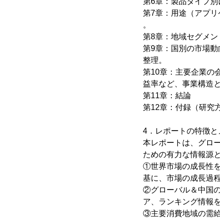
第6章：製品タイプ別
第7章：用途（アプリ
。
第8章：地域セグメン
第9章：国別の市場動
整理。
第10章：主要企業
益率など、事業構造
第11章：結論
第12章：付録（研究
4．レポートの特徴と
本レポートは、グロ
ための有力な情報源
①世界市場の成長性を可
基に、市場の成長過
②グローバル＆中国
ア、ランキング情報
③主要消費地域の需