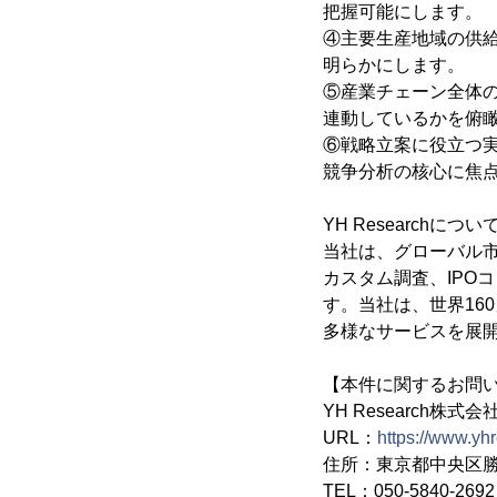
把握可能にします。
④主要生産地域の供
明らかにします。
⑤産業チェーン全体
連動しているかを俯
⑥戦略立案に役立つ
競争分析の核心に焦
YH Researchについ
当社は、グローバル
カスタム調査、IPO
す。当社は、世界16
多様なサービスを展
【本件に関するお問
YH Research株式会
URL：
https://www.yh
住所：東京都中央区勝ど
TEL：050-5840-2