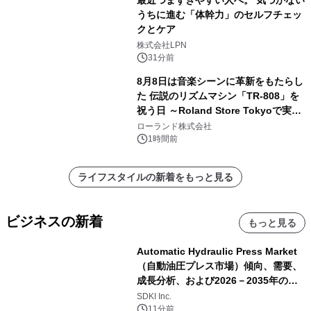
うちに進む「体幹力」のセルフチェッ
クとケア
株式会社LPN
31分前
8月8日は音楽シーンに革新をもたらし
た 伝説のリズムマシン「TR-808」を
祝う日 ～Roland Store Tokyoで実機
を展示しての 記念キャンペーンを開
ローランド株式会社
催 英国ラジオ「NTS」の 特別プログ
1時間前
ラムや、「TR-808」を愛する伝説的
アーティストを フィーチャーしたアニ
ライフスタイルの新着をもっと見る
メーションを公開～
ビジネスの新着
もっと見る
Automatic Hydraulic Press Market
（自動油圧プレス市場）傾向、需要、
成長分析、および2026－2035年の予
測
SDKI Inc.
11分前