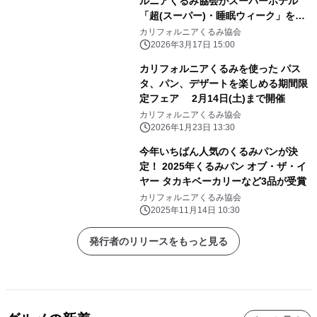
ルニアくるみ協会がスーパーホテル
「超(スーパー)・睡眠ウィーク」を応
援
カリフォルニアくるみ協会
2026年3月17日 15:00
カリフォルニアくるみを使った パス
タ、パン、デザートを楽しめる期間限
定フェア 2月14日(土)まで開催
カリフォルニアくるみ協会
2026年1月23日 13:30
今年いちばん人気のくるみパンが決
定！ 2025年くるみパン オブ・ザ・イ
ヤー タカキベーカリーなど3品が受賞
カリフォルニアくるみ協会
2025年11月14日 10:30
発行者のリリースをもっと見る