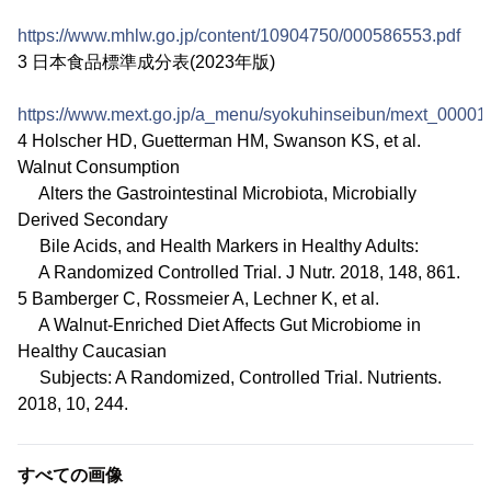
https://www.mhlw.go.jp/content/10904750/000586553.pdf
3 日本食品標準成分表(2023年版)
https://www.mext.go.jp/a_menu/syokuhinseibun/mext_00001.
4 Holscher HD, Guetterman HM, Swanson KS, et al.
Walnut Consumption
Alters the Gastrointestinal Microbiota, Microbially
Derived Secondary
Bile Acids, and Health Markers in Healthy Adults:
A Randomized Controlled Trial. J Nutr. 2018, 148, 861.
5 Bamberger C, Rossmeier A, Lechner K, et al.
A Walnut-Enriched Diet Affects Gut Microbiome in
Healthy Caucasian
Subjects: A Randomized, Controlled Trial. Nutrients.
2018, 10, 244.
すべての画像