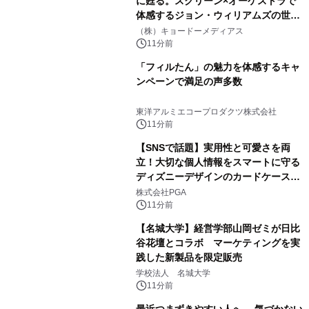
に甦る。スクリーン×オーケストラで
体感するジョン・ウィリアムズの世
界。ジョン・ウィリアムズ：シネマ・
（株）キョードーメディアス
スペクタキュラー・コンサート 開催決
11分前
定！
「フィルたん」の魅力を体感するキャ
ンペーンで満足の声多数
東洋アルミエコープロダクツ株式会社
11分前
【SNSで話題】実用性と可愛さを両
立！大切な個人情報をスマートに守る
ディズニーデザインのカードケースを
株式会社PGAが8月7日発売
株式会社PGA
11分前
【名城大学】経営学部山岡ゼミが日比
谷花壇とコラボ マーケティングを実
践した新製品を限定販売
学校法人 名城大学
11分前
最近つまずきやすい人へ。 気づかない