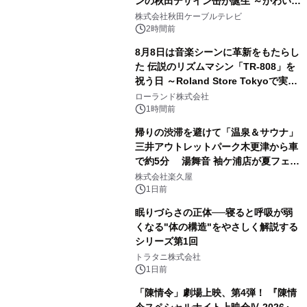
ンの秋田デザイン缶が誕生 ～かわいい
2
秋田犬の子犬と秋田の四季と名所を巡
株式会社秋田ケーブルテレビ
るパッケージ～ 9月1日(火)秋田県内で
2時間前
販売開始
8月8日は音楽シーンに革新をもたらし
た 伝説のリズムマシン「TR-808」を
祝う日 ～Roland Store Tokyoで実機
3
を展示しての 記念キャンペーンを開
ローランド株式会社
催 英国ラジオ「NTS」の 特別プログ
1時間前
ラムや、「TR-808」を愛する伝説的
帰りの渋滞を避けて「温泉＆サウナ」
アーティストを フィーチャーしたアニ
三井アウトレットパーク木更津から車
メーションを公開～
で約5分 湯舞音 袖ケ浦店が夏フェア
4
メニューを提供
株式会社楽久屋
1日前
眠りづらさの正体──寝ると呼吸が弱
くなる"体の構造"をやさしく解説する
シリーズ第1回
5
トラタニ株式会社
1日前
「陳情令」劇場上映、第4弾！ 『陳情
令スペシャルナイト上映会Ⅳ 2026』