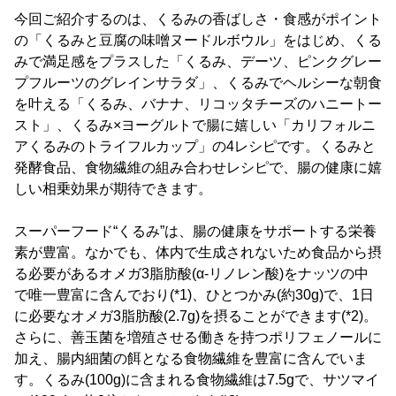
今回ご紹介するのは、くるみの香ばしさ・食感がポイント
の「くるみと豆腐の味噌ヌードルボウル」をはじめ、くる
みで満足感をプラスした「くるみ、デーツ、ピンクグレー
プフルーツのグレインサラダ」、くるみでヘルシーな朝食
を叶える「くるみ、バナナ、リコッタチーズのハニートー
スト」、くるみ×ヨーグルトで腸に嬉しい「カリフォルニ
アくるみのトライフルカップ」の4レシピです。くるみと
発酵食品、食物繊維の組み合わせレシピで、腸の健康に嬉
しい相乗効果が期待できます。
スーパーフード“くるみ”は、腸の健康をサポートする栄養
素が豊富。なかでも、体内で生成されないため食品から摂
る必要があるオメガ3脂肪酸(α-リノレン酸)をナッツの中
で唯一豊富に含んでおり(*1)、ひとつかみ(約30g)で、1日
に必要なオメガ3脂肪酸(2.7g)を摂ることができます(*2)。
さらに、善玉菌を増殖させる働きを持つポリフェノールに
加え、腸内細菌の餌となる食物繊維を豊富に含んでいま
す。くるみ(100g)に含まれる食物繊維は7.5gで、サツマイ