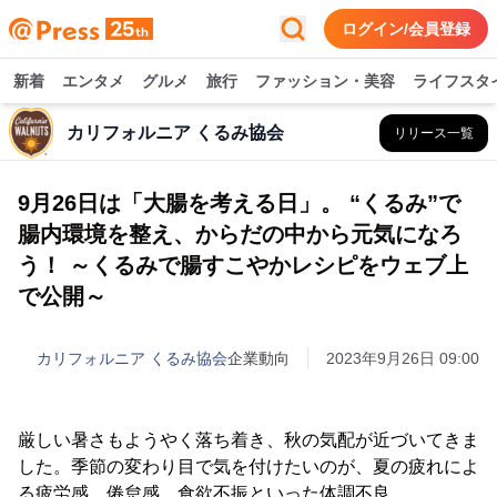
ログイン/会員登録
新着
エンタメ
グルメ
旅行
ファッション・美容
ライフスタ
カリフォルニア くるみ協会
リリース一覧
9月26日は「大腸を考える日」。 “くるみ”で
腸内環境を整え、からだの中から元気になろ
う！ ～くるみで腸すこやかレシピをウェブ上
で公開～
カリフォルニア くるみ協会
企業動向
2023年9月26日 09:00
厳しい暑さもようやく落ち着き、秋の気配が近づいてきま
した。季節の変わり目で気を付けたいのが、夏の疲れによ
る疲労感、倦怠感、食欲不振といった体調不良。