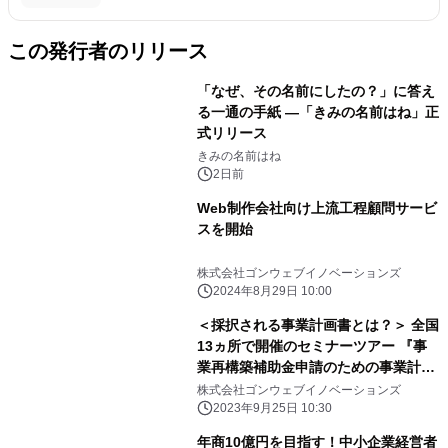
この発行者のリリース
「なぜ、その名前にしたの？」に答え
る一通の手紙 ―「きみの名前はね」正
式リリース
きみの名前はね
2日前
Web制作会社向け上流工程顧問サービ
スを開始
株式会社ゴンウェブイノベーションズ
2024年8月29日 10:00
＜採択される事業計画書とは？＞ 全国
13ヵ所で開催のセミナーツアー 『事
業再構築補助金申請のための事業計画
書の作り方』が いよいよ最終 ＜9月
株式会社ゴンウェブイノベーションズ
27日(水)仙台、10月3日(火)愛知県岡崎
2023年9月25日 10:30
市＞がラスト開催
年商10億円を目指す！中小企業経営者