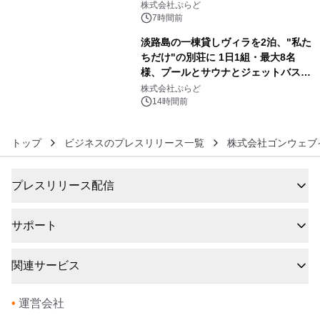
サウナも 「THE BOXY AWAJI」のお
株式会社ぷらど
得な素泊まり連泊プランで
7時間前
淡路島の一棟貸しヴィラを2泊、"私た
ちだけ"の別荘に 1日1組・最大8名
様、プールとサウナとジェットバス付
6
きで Villa Mon Temps AWAJIの連泊
株式会社ぷらど
素泊りプラン
14時間前
トップ
ビジネスのプレスリリース一覧
株式会社ゴンウェブ
プレスリリース配信
サポート
関連サービス
•
運営会社