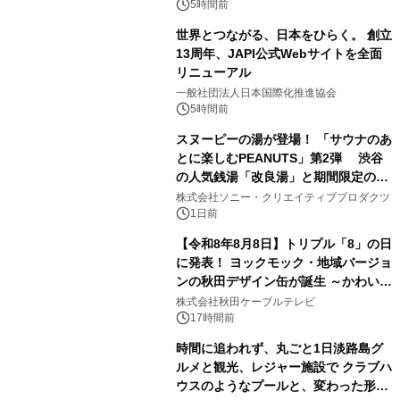
5時間前
世界とつながる、日本をひらく。 創立
13周年、JAPI公式Webサイトを全面
リニューアル
2
一般社団法人日本国際化推進協会
5時間前
スヌーピーの湯が登場！ 「サウナのあ
とに楽しむPEANUTS」第2弾 渋谷
の人気銭湯「改良湯」と期間限定のコ
3
ラボレーション サウナイキタイコラ
株式会社ソニー・クリエイティブプロダクツ
ボグッズも発売決定！
1日前
【令和8年8月8日】トリプル「8」の日
に発表！ ヨックモック・地域バージョ
ンの秋田デザイン缶が誕生 ～かわいい
4
秋田犬の子犬と秋田の四季と名所を巡
株式会社秋田ケーブルテレビ
るパッケージ～ 9月1日(火)秋田県内で
17時間前
販売開始
時間に追われず、丸ごと1日淡路島グ
ルメと観光、レジャー施設で クラブハ
ウスのようなプールと、変わった形の
5