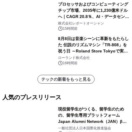
プロセッサおよびコンピューティング
チップ市場、2035年に1,230億米ドル
へ｜CAGR 20.8％、AI・データセンタ
ー需要が成長を牽引
株式会社レポートオーシャン
15時間前
8月8日は音楽シーンに革新をもたらし
た 伝説のリズムマシン「TR-808」を
祝う日 ～Roland Store Tokyoで実機
を展示しての 記念キャンペーンを開
ローランド株式会社
催 英国ラジオ「NTS」の 特別プログ
16時間前
ラムや、「TR-808」を愛する伝説的
アーティストを フィーチャーしたアニ
テックの新着をもっと見る
メーションを公開～
人気のプレスリリース
現役留学生がつくる、留学生のため
の、留学生専用プラットフォーム
Japan Alumni Network（JAN）β版
1
をリリース
一般社団法人日本国際化推進協会