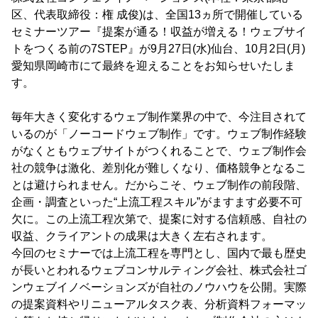
区、代表取締役：権 成俊)は、全国13ヵ所で開催している
セミナーツアー『提案が通る！収益が増える！ウェブサイ
トをつくる前の7STEP』が9月27日(水)仙台、10月2日(月)
愛知県岡崎市にて最終を迎えることをお知らせいたしま
す。
毎年大きく変化するウェブ制作業界の中で、今注目されて
いるのが「ノーコードウェブ制作」です。ウェブ制作経験
がなくともウェブサイトがつくれることで、ウェブ制作会
社の競争は激化、差別化が難しくなり、価格競争となるこ
とは避けられません。だからこそ、ウェブ制作の前段階、
企画・調査といった“上流工程スキル”がますます必要不可
欠に。この上流工程次第で、提案に対する信頼感、自社の
収益、クライアントの成果は大きく左右されます。
今回のセミナーでは上流工程を専門とし、国内で最も歴史
が長いとわれるウェブコンサルティング会社、株式会社ゴ
ンウェブイノベーションズが自社のノウハウを公開。実際
の提案資料やリニューアルタスク表、分析資料フォーマッ