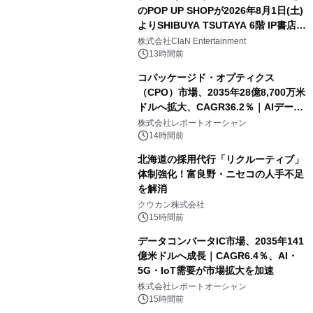
のPOP UP SHOPが2026年8月1日(土)
よりSHIBUYA TSUTAYA 6階 IP書店で
開催決定！！
株式会社ClaN Entertainment
13時間前
コパッケージド・オプティクス
（CPO）市場、2035年28億8,700万米
ドルへ拡大、CAGR36.2％｜AIデータ
センター・高速光通信需要が成長を加
株式会社レポートオーシャン
速
14時間前
北海道の採用代行「リクルーティブ」
体制強化！富良野・ニセコの人手不足
を解消
クウカン株式会社
15時間前
データコンバータIC市場、2035年141
億米ドルへ成長｜CAGR6.4％、AI・
5G・IoT需要が市場拡大を加速
株式会社レポートオーシャン
15時間前