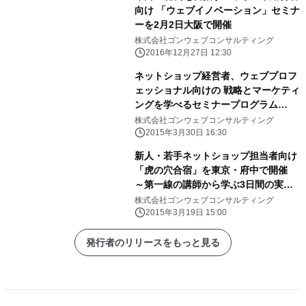
向け 「ウェブイノベーション」セミナ
ーを2月2日大阪で開催
株式会社ゴンウェブコンサルティング
2016年12月27日 12:30
ネットショップ経営者、ウェブプロフ
ェッショナル向けの 戦略とマーケティ
ングを学べるセミナープログラム
「ism(イズム)」 4月の開講に向けて申
株式会社ゴンウェブコンサルティング
し込み受付をスタート
2015年3月30日 16:30
新人・若手ネットショップ担当者向け
「虎の穴合宿」を東京・府中で開催
～第一線の講師から学ぶ3日間の実践
的研修～
株式会社ゴンウェブコンサルティング
2015年3月19日 15:00
発行者のリリースをもっと見る