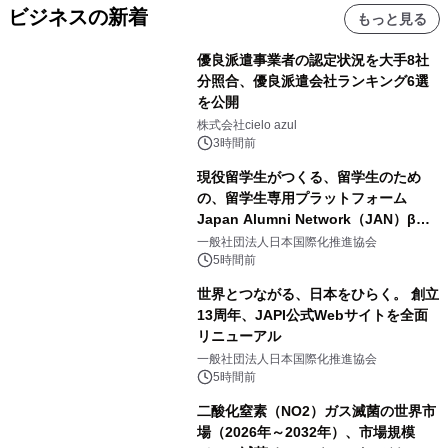
ビジネスの新着
もっと見る
優良派遣事業者の認定状況を大手8社
分照合、優良派遣会社ランキング6選
を公開
株式会社cielo azul
3時間前
現役留学生がつくる、留学生のため
の、留学生専用プラットフォーム
Japan Alumni Network（JAN）β版
をリリース
一般社団法人日本国際化推進協会
5時間前
世界とつながる、日本をひらく。 創立
13周年、JAPI公式Webサイトを全面
リニューアル
一般社団法人日本国際化推進協会
5時間前
二酸化窒素（NO2）ガス滅菌の世界市
場（2026年～2032年）、市場規模