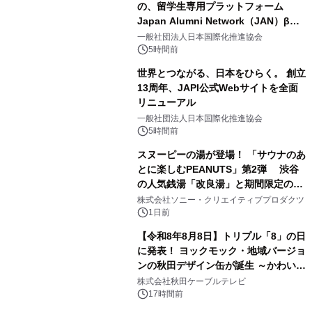
の、留学生専用プラットフォーム
Japan Alumni Network（JAN）β版
1
をリリース
一般社団法人日本国際化推進協会
5時間前
世界とつながる、日本をひらく。 創立
13周年、JAPI公式Webサイトを全面
リニューアル
2
一般社団法人日本国際化推進協会
5時間前
スヌーピーの湯が登場！ 「サウナのあ
とに楽しむPEANUTS」第2弾 渋谷
の人気銭湯「改良湯」と期間限定のコ
3
ラボレーション サウナイキタイコラ
株式会社ソニー・クリエイティブプロダクツ
ボグッズも発売決定！
1日前
【令和8年8月8日】トリプル「8」の日
に発表！ ヨックモック・地域バージョ
ンの秋田デザイン缶が誕生 ～かわいい
4
秋田犬の子犬と秋田の四季と名所を巡
株式会社秋田ケーブルテレビ
るパッケージ～ 9月1日(火)秋田県内で
17時間前
販売開始