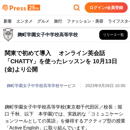
ログイン/会員登録
新着
エンタメ
グルメ
旅行
ファッション・美容
ライフスタ
麹町学園女子中学校高等学校
リリース一覧
関東で初めて導入 オンライン英会話
「CHATTY」を使ったレッスンを 10月13日
(金)より公開
麹町学園女子中学校高等学校
サービス
2023年9月26日 10:00
麹町学園女子中学校高等学校(東京都千代田区／校長：堀
口 千秋、以下 本学園)では、実践的な「コミュニケーシ
ョンツールとしての英語」を修得するアクティブ型の授業
「Active English」に取り組んでいます。