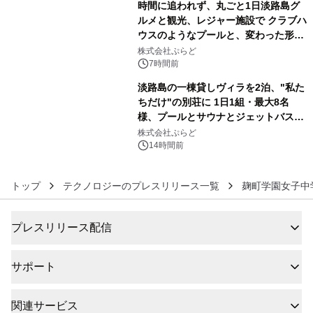
時間に追われず、丸ごと1日淡路島グ
ルメと観光、レジャー施設で クラブハ
ウスのようなプールと、変わった形の
5
サウナも 「THE BOXY AWAJI」のお
株式会社ぷらど
得な素泊まり連泊プランで
7時間前
淡路島の一棟貸しヴィラを2泊、"私た
ちだけ"の別荘に 1日1組・最大8名
様、プールとサウナとジェットバス付
6
きで Villa Mon Temps AWAJIの連泊
株式会社ぷらど
素泊りプラン
14時間前
トップ
テクノロジーのプレスリリース一覧
麹町学園女子中
プレスリリース配信
サポート
関連サービス