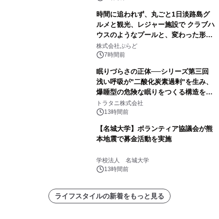
時間に追われず、丸ごと1日淡路島グ
ルメと観光、レジャー施設で クラブハ
ウスのようなプールと、変わった形の
サウナも 「THE BOXY AWAJI」のお
株式会社ぷらど
得な素泊まり連泊プランで
7時間前
眠りづらさの正体──シリーズ第三回
浅い呼吸が"二酸化炭素過剰"を生み、
爆睡型の危険な眠りをつくる構造を解
説
トラタニ株式会社
13時間前
【名城大学】ボランティア協議会が熊
本地震で募金活動を実施
学校法人 名城大学
13時間前
ライフスタイルの新着をもっと見る