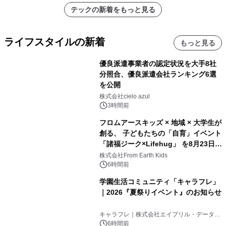
アーティストを フィーチャーしたアニ
テックの新着をもっと見る
メーションを公開～
ライフスタイルの新着
もっと見る
優良派遣事業者の認定状況を大手8社
分照合、優良派遣会社ランキング6選
を公開
株式会社cielo azul
3時間前
フロムアースキッズ × 地域 × 大学生が
創る、 子どもたちの「自育」イベント
「諸福ジーク×Lifehug」 を8月23日
(日)開催
株式会社From Earth Kids
6時間前
学園生活コミュニティ「キャラフレ」
｜2026『夏祭りイベント』のお知らせ
キャラフレ｜株式会社エイプリル・データ・
デザインズ
6時間前