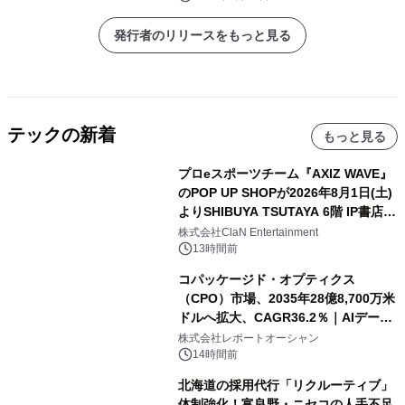
発行者のリリースをもっと見る
テックの新着
もっと見る
プロeスポーツチーム『AXIZ WAVE』
のPOP UP SHOPが2026年8月1日(土)
よりSHIBUYA TSUTAYA 6階 IP書店で
開催決定！！
株式会社ClaN Entertainment
13時間前
コパッケージド・オプティクス
（CPO）市場、2035年28億8,700万米
ドルへ拡大、CAGR36.2％｜AIデータ
センター・高速光通信需要が成長を加
株式会社レポートオーシャン
速
14時間前
北海道の採用代行「リクルーティブ」
体制強化！富良野・ニセコの人手不足