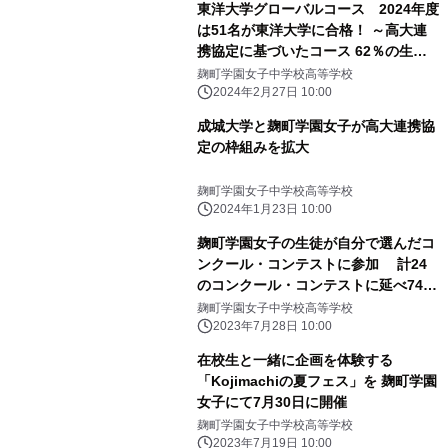
東洋大学グローバルコース 2024年度
は51名が東洋大学に合格！ ～高大連
携協定に基づいたコース 62％の生徒
が東洋大学に進学～
麹町学園女子中学校高等学校
2024年2月27日 10:00
成城大学と麹町学園女子が高大連携協
定の枠組みを拡大
麹町学園女子中学校高等学校
2024年1月23日 10:00
麹町学園女子の生徒が自分で選んだコ
ンクール・コンテストに参加 計24
のコンクール・コンテストに延べ747
名が応募
麹町学園女子中学校高等学校
2023年7月28日 10:00
在校生と一緒に企画を体験する
「Kojimachiの夏フェス」を 麹町学園
女子にて7月30日に開催
麹町学園女子中学校高等学校
2023年7月19日 10:00