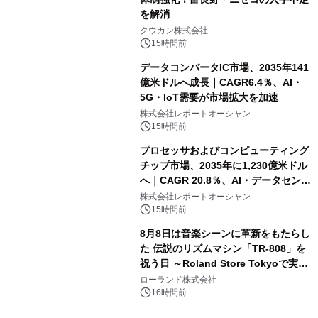
を解消
クウカン株式会社
15時間前
データコンバータIC市場、2035年141
億米ドルへ成長｜CAGR6.4％、AI・
5G・IoT需要が市場拡大を加速
株式会社レポートオーシャン
15時間前
プロセッサおよびコンピューティング
チップ市場、2035年に1,230億米ドル
へ｜CAGR 20.8％、AI・データセンタ
ー需要が成長を牽引
株式会社レポートオーシャン
15時間前
8月8日は音楽シーンに革新をもたらし
た 伝説のリズムマシン「TR-808」を
祝う日 ～Roland Store Tokyoで実機
を展示しての 記念キャンペーンを開
ローランド株式会社
催 英国ラジオ「NTS」の 特別プログ
16時間前
ラムや、「TR-808」を愛する伝説的