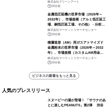
株式会社グリーンアート
29分前
金属箔圧延機の世界市場（2026年～
2032年）、市場規模（アルミ箔圧延工
場、銅箔圧延工場、その他）・分析レ
ポートを発表
株式会社マーケットリサーチセンター
29分前
積層造形（AM）用ガスアトマイズド
金属粉末の世界市場（2026年～2032
年）、市場規模（カスタムAM用金属
粉末、汎用AM用金属粉末）・分析レ
株式会社マーケットリサーチセンター
ポートを発表
29分前
ビジネスの新着をもっと見る
人気のプレスリリース
スヌーピーの湯が登場！ 「サウナのあ
とに楽しむPEANUTS」第2弾 渋谷