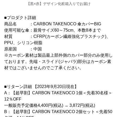
【黒×赤】デザイン化粧箱入りでお届け
■プロダクト詳細
商品名 ：CARBON TAKENOCO 傘カバーBIG
使用可能な傘：親骨サイズ60～75cm、本数8本まで
材質 ：CFRP(カーボン繊維強化プラスチック)、
PPU、シリコン樹脂
原産国 ：中国
※カーボン素材は製品最上部外側のカバー部分のみ使用し
ております。先端・スライド(ジャバラ)部分はカーボン素
材ではございませんのでご了承ください。
■リターン詳細 【2023年9月20日現在】
A：【超早割】CARBON TAKENOCO 1個＜先着30名様＞
12％OFF
一般販売予定価格4,400円(税込) → 3,872円(税込)
B：【超早割】CARBON TAKENOCO 2個セット＜先着50