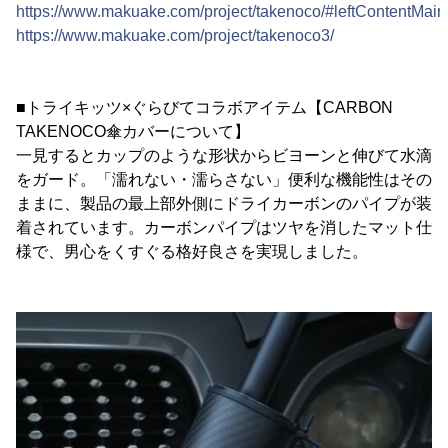
https://www.makuake.com/project/takenoco/#leftContentMain
https://www.makuake.com/project/takenoco3/
■トライキッツ×ぐらびてコラボアイテム【CARBON
TAKENOCO傘カバーについて】
一見するとカップのような形状からビヨーンと伸びて水滴
をガード。「濡れない・濡らさない」便利な機能性はその
ままに、製品の最上部外側にドライカーボンのパイプが装
着されています。カーボンパイプはツヤを消したマット仕
様で、男心をくすぐる格好良さを実現しました。