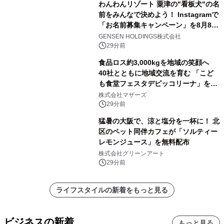
わんわんリゾート 粟津の"看板犬"の名
前をみんなで決めよう！ Instagramで
「お名前募集キャンペーン」を8月8日
(土)より開催
GENSEN HOLDINGS株式会社
29分前
食品ロス約3,000kgを地域の笑顔へ
40社とともに地域交流を育む 「こど
も食堂フェスタデピッコリーナ」を9
月5日(土)開催
株式会社マザーズ
29分前
猛暑の大阪で、涼と塩分を一杯に！ 北
区のペット同伴カフェが「ソルティー
レモンジュース」を無料配布
株式会社グリーンアート
29分前
ライフスタイルの新着をもっと見る
ビジネスの新着
もっと見る