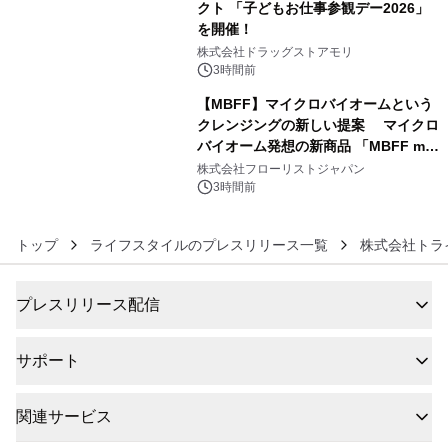
クト 「子どもお仕事参観デー2026」
を開催！
5
株式会社ドラッグストアモリ
3時間前
【MBFF】マイクロバイオームという
クレンジングの新しい提案 マイクロ
バイオーム発想の新商品 「MBFF mb
6
クレンジングPRO」を2026年8月6日
株式会社フローリストジャパン
発売
3時間前
トップ
ライフスタイルのプレスリリース一覧
株式会社トラ
プレスリリース配信
サポート
関連サービス