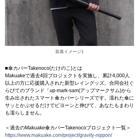
装着イメージ1
■傘カバーTakenoco(たけのこ)とは
Makuakeで過去4回プロジェクトを実施し、累計4,000人
以上の方に応援購入された新型レイングッズ。合同会社ぐ
らびてのブランド「up-mark-sam(アップマークサム)から
生み出されたスマート傘カバーシリーズです。濡れた傘に
サッとかぶせるだけでビヨーンと伸びて、あなたもまわり
も濡らしません。
＜過去のMakuake傘カバーTakenocoプロジェクト一覧＞
https://www.makuake.com/project/gravity-nippon/