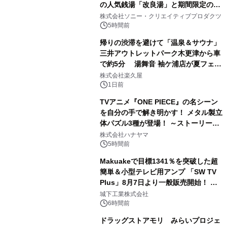
の人気銭湯「改良湯」と期間限定のコ
1
ラボレーション サウナイキタイコラ
株式会社ソニー・クリエイティブプロダクツ
ボグッズも発売決定！
5時間前
帰りの渋滞を避けて「温泉＆サウナ」
三井アウトレットパーク木更津から車
で約5分 湯舞音 袖ケ浦店が夏フェア
2
メニューを提供
株式会社楽久屋
1日前
TVアニメ『ONE PIECE』の名シーン
を自分の手で解き明かす！ メタル製立
体パズル3種が登場！ ～ストーリーと
3
ギミックが融合した 大人の体験型パズ
株式会社ハナヤマ
ルが8月7日(金)12時より先行予約受付
5時間前
開始～
Makuakeで目標1341％を突破した超
簡単＆小型テレビ用アンプ 「SW TV
Plus」8月7日より一般販売開始！ ケ
4
ーブル1本つなぐだけ、テレビの音が
城下工業株式会社
ぐっと豊かに
6時間前
ドラッグストアモリ みらいプロジェ