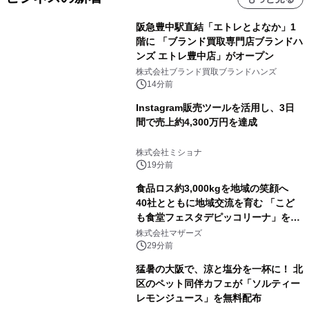
阪急豊中駅直結「エトレとよなか」1
階に 「ブランド買取専門店ブランドハ
ンズ エトレ豊中店」がオープン
株式会社ブランド買取ブランドハンズ
14分前
Instagram販売ツールを活用し、3日
間で売上約4,300万円を達成
株式会社ミショナ
19分前
食品ロス約3,000kgを地域の笑顔へ
40社とともに地域交流を育む 「こど
も食堂フェスタデピッコリーナ」を9
月5日(土)開催
株式会社マザーズ
29分前
猛暑の大阪で、涼と塩分を一杯に！ 北
区のペット同伴カフェが「ソルティー
レモンジュース」を無料配布