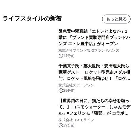
ライフスタイルの新着
もっと見る
阪急豊中駅直結「エトレとよなか」1
階に 「ブランド買取専門店ブランドハ
ンズ エトレ豊中店」がオープン
株式会社ブランド買取ブランドハンズ
14分前
千葉真子氏・鄭大世氏・安田理大氏ら
豪華ゲスト ロケット型完走メダル授
与、ロケット風船を飛ばせ！ 「ロケッ
トマラソン2026」開催
株式会社スポーツワン
29分前
【世界猫の日に、猫たちの幸せを願っ
て。】 コスモウォーター「にゃんモデ
ル」×フェリシモ「猫部」が コラボキ
ャンペーンを実施
株式会社コスモライフ
29分前