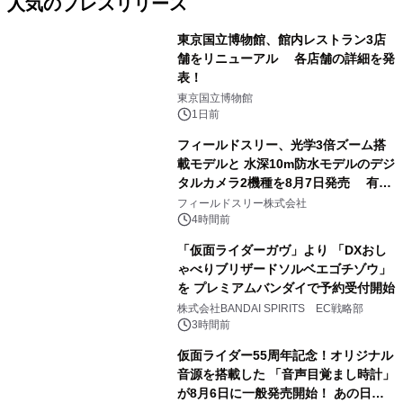
人気のプレスリリース
東京国立博物館、館内レストラン3店
舗をリニューアル 各店舗の詳細を発
表！
1
東京国立博物館
1日前
フィールドスリー、光学3倍ズーム搭
載モデルと 水深10m防水モデルのデジ
タルカメラ2機種を8月7日発売 有効
2
約1300万画素、用途別に選べるコンデ
フィールドスリー株式会社
ジ新登場
4時間前
「仮面ライダーガヴ」より 「DXおし
ゃべりブリザードソルベエゴチゾウ」
を プレミアムバンダイで予約受付開始
3
株式会社BANDAI SPIRITS EC戦略部
3時間前
仮面ライダー55周年記念！オリジナル
音源を搭載した 「音声目覚まし時計」
が8月6日に一般発売開始！ あの日の