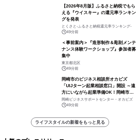
【2026年8月版】ふるさと納税でもら
える『ウイスキー』の還元率ランキン
グを発表
とくさと-ふるさと納税還元率ランキング-
49分前
＜事前案内＞『造形制作＆彫刻メンテ
ナンス体験ワークショップ』参加者募
集中
東京都北区
49分前
岡崎市のビジネス相談所オカビズ
「UIJターン起業相談窓口」開設 ～遠
方にいながら起業準備OK！岡崎市を
挑戦者があつまるまちに～
岡崎ビジネスサポートセンター・オカビズ
49分前
ライフスタイルの新着をもっと見る