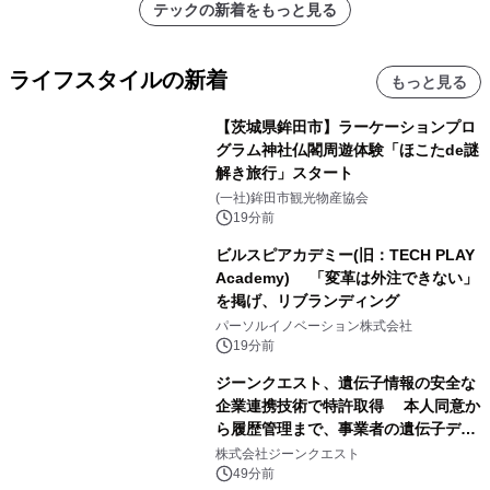
テックの新着をもっと見る
ライフスタイルの新着
もっと見る
【茨城県鉾田市】ラーケーションプロ
グラム神社仏閣周遊体験「ほこたde謎
解き旅行」スタート
(一社)鉾田市観光物産協会
19分前
ビルスピアカデミー(旧：TECH PLAY
Academy) 「変革は外注できない」
を掲げ、リブランディング
パーソルイノベーション株式会社
19分前
ジーンクエスト、遺伝子情報の安全な
企業連携技術で特許取得 本人同意か
ら履歴管理まで、事業者の遺伝子デー
タ活用を支援
株式会社ジーンクエスト
49分前