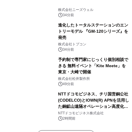
株式会社ニーズウェル
34分前
進化したトータルステーションのエン
トリーモデル 『GM-120シリーズ』を
発売
株式会社トプコン
34分前
予約制で専門家にじっくり個別相談で
きる 無料イベント「Kite Meete」を
東京・大崎で開催
株式会社松井製作所
49分前
NTTドコモビジネス、チリ国営銅公社
(CODELCO)とIOWN(R) APNを活用し
た銅鉱山遠隔オペレーション高度化に
向けた調査・実証を開始
NTTドコモビジネス株式会社
2時間前