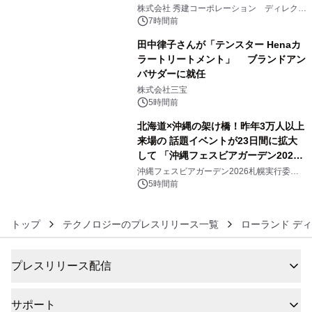
4
大興奮が今甦る
株式会社 秀建コーポレーション ディレクト
アートギャラリー
7時間前
田中律子さんが「テンスター Henaカ
ラートリートメント」 ブランドアン
バサダーに就任
5
株式会社三宝
5時間前
北海道×沖縄の架け橋！昨年3万人以上
来場の 話題イベントが23日間に拡大
して 「沖縄フェスビアガーデン2026
6
in札幌」8/15(土)開幕！ ～初日は先着
沖縄フェスビアガーデン2026札幌実行委員
会
100杯のオリオン生ビール無料配布＆
5時間前
開幕式を実施～
トップ
テクノロジーのプレスリリース一覧
ローランド ディ
プレスリリース配信
サポート