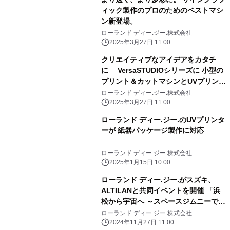
ィック製作のプロのためのベストマシ
ン新登場。
ローランド ディー.ジー.株式会社
2025年3月27日 11:00
クリエイティブなアイデアをカタチ
に VersaSTUDIOシリーズに 小型の
プリント＆カットマシンとUVプリンタ
ーが新登場
ローランド ディー.ジー.株式会社
2025年3月27日 11:00
ローランド ディー.ジー.のUVプリンタ
ーが 紙器パッケージ製作に対応
ローランド ディー.ジー.株式会社
2025年1月15日 10:00
ローランド ディー.ジー.がスズキ、
ALTILANと共同イベントを開催 「浜
松から宇宙へ ～スペースジムニーで飛
びだす宇宙の旅～ 」
ローランド ディー.ジー.株式会社
2024年11月27日 11:00