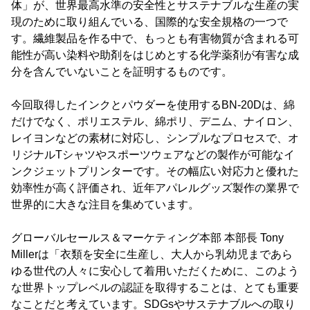
体」が、世界最高水準の安全性とサステナブルな生産の実
現のために取り組んでいる、国際的な安全規格の一つで
す。繊維製品を作る中で、もっとも有害物質が含まれる可
能性が高い染料や助剤をはじめとする化学薬剤が有害な成
分を含んでいないことを証明するものです。
今回取得したインクとパウダーを使用するBN-20Dは、綿
だけでなく、ポリエステル、綿ポリ、デニム、ナイロン、
レイヨンなどの素材に対応し、シンプルなプロセスで、オ
リジナルTシャツやスポーツウェアなどの製作が可能なイ
ンクジェットプリンターです。その幅広い対応力と優れた
効率性が高く評価され、近年アパレルグッズ製作の業界で
世界的に大きな注目を集めています。
グローバルセールス＆マーケティング本部 本部長 Tony
Millerは「衣類を安全に生産し、大人から乳幼児まであら
ゆる世代の人々に安心して着用いただくために、このよう
な世界トップレベルの認証を取得することは、とても重要
なことだと考えています。SDGsやサステナブルへの取り