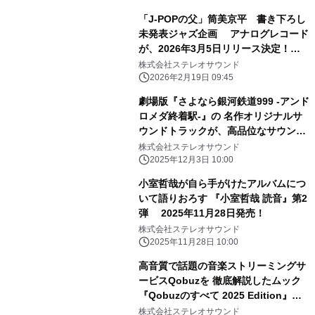
「J-POPの父」筒美京平 書き下ろし
未発表ジャズ企画 アナログレコード
が、2026年3月5日リリース決定！
『Tokyo Suite / Tsutsumi Kyohei
株式会社ステレオサウンド
Presents for TOMA』
2026年2月19日 09:45
劇場版『さよなら銀河鉄道999 -アンド
ロメダ終着駅-』の 名作オリジナルサ
ウンドトラックが、高品位なサウンド
で蘇る！
株式会社ステレオサウンド
2025年12月3日 10:00
小室哲哉が自ら手がけたアルバムにつ
いて語りおろす 『小室哲哉 読音』第2
弾 2025年11月28日発売！
株式会社ステレオサウンド
2025年11月28日 10:00
高音質で話題の音楽ストリーミングサ
ービスQobuzを 徹底解説したムック
『Qobuzのすべて 2025 Edition』発
売!!
株式会社ステレオサウンド