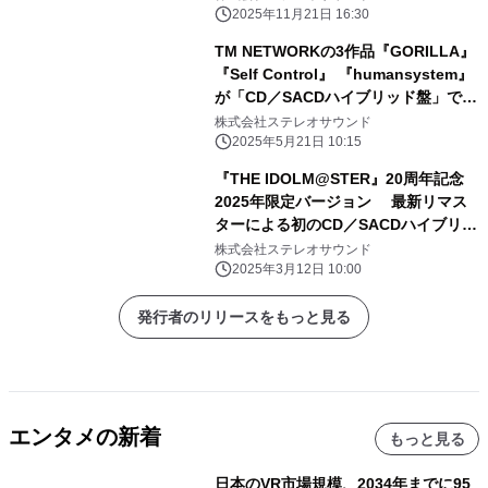
2025年11月21日 16:30
TM NETWORKの3作品『GORILLA』
『Self Control』 『humansystem』
が「CD／SACDハイブリッド盤」で復
刻！ 5月27日(火)発売
株式会社ステレオサウンド
2025年5月21日 10:15
『THE IDOLM@STER』20周年記念
2025年限定バージョン 最新リマス
ターによる初のCD／SACDハイブリッ
ド盤2作品を 2025年3月12日発売
株式会社ステレオサウンド
2025年3月12日 10:00
発行者のリリースをもっと見る
エンタメの新着
もっと見る
日本のVR市場規模、2034年までに95