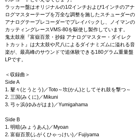
ラッカー盤はオリジナルの1/2インチおよび1インチのアナ
ログマスターテープを万全な調整を施したスチューダーの
アナログテープレコーダーでプレイバックし、ノイマンの
カッティングレースVMS-80を駆使し製作しています。
鬼太鼓座『富嶽百景・抄録 アナログマスター・ダイレク
トカット』は大太鼓や尺八によるダイナミズムに溢れる音
楽が、最高峰のサウンドで追体験できる180グラム重量盤
LPです。
＜収録曲＞
Side A
1. 鼕々(とうとう)／Toto～坎(かん)としてそれ鼓を撃つ～
2. 三国(みくに)／Mikuni
3. 弓ヶ浜(ゆみがはま)／Yumigahama
Side B
1. 明暗(みょうあん)／Myoan
2. 富嶽百景(ふがくひゃっけい)／Fujiyama