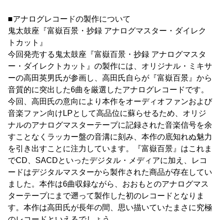
■アナログレコードの製作について
鬼太鼓座『富嶽百景・抄録 アナログマスター・ダイレク
トカット』
今回発売する鬼太鼓座『富嶽百景・抄録 アナログマスタ
ー・ダイレクトカット』の製作には、オリジナル・ミキサ
ーの高田英男氏が参画し、高田氏自らが『富嶽百景』から
音質的に突出した6曲を厳選したアナログレコードです。
今回、高田氏の意向により本作をオーディオファンおよび
音楽ファン向けLPとして高品位に蘇らせるため、オリジ
ナルのアナログマスターテープに記録された音楽信号を余
すことなくラッカー盤の音溝に刻み、本作の底知れぬ魅力
を引き出すことに注力しています。『富嶽百景』はこれま
でCD、SACDといったデジタル・メディアに加え、レコ
ードはデジタルマスターから製作された商品が存在してい
ました。本作は6曲収録ながら、おおもとのアナログマス
ターテープにまで遡って製作した初のレコードとなりま
す。本作は高田氏が長年の間、思い描いていたまさに究極
のレコードといえるでしょう。