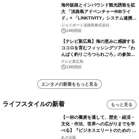
海外販路とインバウンド観光誘致を拡
大 「淡路島アドベンチャーRIBライ
ド」× 「LINKTIVITY」システム連携を
開始！
ジョイポート淡路島株式会社
14時間前
【テレビ新広島】海の恵みに感謝する
ココロを育むフィッシングツアー「わ
んぱく釣りごろつられごろ」の参加小
学生を募集
テレビ新広島
14時間前
エンタメの新着をもっと見る
ライフスタイルの新着
もっと見る
【一杯の蕎麦を通して、歴史・経済・
文化・作法、世界への広がりまでを学
べる】『ビジネスエリートのための 教
養としての蕎麦』2026年8月25日
あさ出版