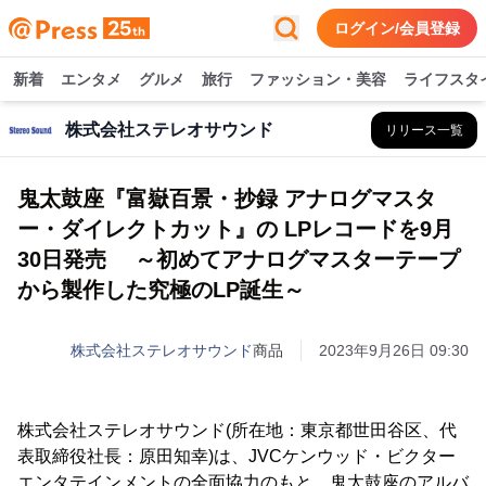
ログイン/会員登録
新着
エンタメ
グルメ
旅行
ファッション・美容
ライフスタ
株式会社ステレオサウンド
リリース一覧
鬼太鼓座『富嶽百景・抄録 アナログマスタ
ー・ダイレクトカット』の LPレコードを9月
30日発売 ～初めてアナログマスターテープ
から製作した究極のLP誕生～
株式会社ステレオサウンド
商品
2023年9月26日 09:30
株式会社ステレオサウンド(所在地：東京都世田谷区、代
表取締役社長：原田知幸)は、JVCケンウッド・ビクター
エンタテインメントの全面協力のもと、鬼太鼓座のアルバ