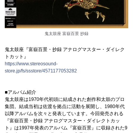
鬼太鼓座 富嶽百景 抄録
鬼太鼓座『富嶽百景・抄録 アナログマスター・ダイレク
トカット』
https://www.stereosound-
store.jp/fs/ssstore/4571177053282
■アルバム紹介
鬼太鼓座は1970年代初頭に結成された創作和太鼓のプロ
集団。結成当初は佐渡を拠点に活動を展開し、1980年代
以降アルバムを次々と発表しています。今回発売される
『富嶽百景・抄録 アナログマスター・ダイレクトカッ
ト』は1997年発表のアルバム『富嶽百景』に収録された9