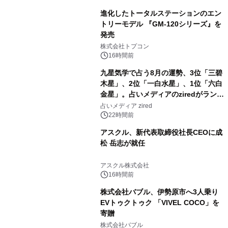
進化したトータルステーションのエン
トリーモデル 『GM-120シリーズ』を
発売
3
株式会社トプコン
16時間前
九星気学で占う8月の運勢、3位「三碧
木星」、2位「一白水星」、1位「六白
金星」。占いメディアのziredがランキ
4
ングを発表
占いメディア zired
22時間前
アスクル、新代表取締役社長CEOに成
松 岳志が就任
5
アスクル株式会社
16時間前
株式会社バブル、伊勢原市へ3人乗り
EVトゥクトゥク 「VIVEL COCO」を
寄贈
6
株式会社バブル