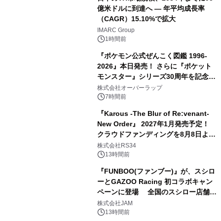
億米ドルに到達へ ― 年平均成長率
（CAGR）15.10%で拡大
IMARC Group
1時間前
『ポケモン公式ぜんこく図鑑 1996-
2026』本日発売！ さらに『ポケット
モンスター』シリーズ30周年を記念し
た画集『ポケットモンスター ビジュア
株式会社オーバーラップ
ルアートブック』の発売決定！ 2026
7時間前
年12月18日（金）、3冊同時発売！
『Karous -The Blur of Re:venant-
New Order』 2027年1月発売予定！
クラウドファンディングを8月8日より
開始
株式会社RS34
13時間前
『FUNBOO(ファンブー)』が、スシロ
ーとGAZOO Racing 初コラボキャン
ペーンに登場 全国のスシロー店舗で
GR 4車種の FUNBOO(ミニカー)付き
株式会社JAM
メニューが展開されます
13時間前