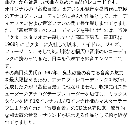
曲の中から厳選した6曲を収めた高品位レコードです。
オリジナルの『富嶽百景』はデジタル録音全盛時代に究極
のアナログ・レコーディングに挑んだ作品として、オーデ
ィオファンおよび音楽ファンの間で長年親しまれてきまし
た。『富嶽百景』のレコーディングを手掛けたのは、当時
ビクタースタジオに在籍していた高田英男氏。高田氏は
1969年にビクターに入社して以来、アイドル、ジャズ、
フュージョン、そして純邦楽など幅広い音楽のレコーディ
ングに携わってきた、日本を代表する録音エンジニアで
す。
その高田英男氏が1997年、鬼太鼓座の奏でる音楽の魅力
を最大限捉えるため、アナログ・レコーディングを敢行し
完成したのが『富嶽百景』に他なりません。収録にはスチ
ューダーのアナログテープレコーダーを駆使し、ミックス
ダウンを経て1/2インチおよび1インチ仕様のマスターテー
プにまとめられた『富嶽百景』のCDは発売以来、驚異的
な和太鼓の音楽・サウンドが味わえる作品として聴き継が
れてきました。