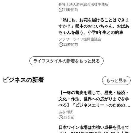
弁護士法人若井綜合法律事務所
11時間前
「私にも、お花を届けることはできま
すか？」熊本のおじいちゃん、おばあ
ちゃんを想う、小学6年生との約束
フラワーライフ振興協議会
12時間前
ライフスタイルの新着をもっと見る
ビジネスの新着
もっと見る
【一杯の蕎麦を通して、歴史・経済・
文化・作法、世界への広がりまでを学
べる】『ビジネスエリートのための 教
養としての蕎麦』2026年8月25日
あさ出版
（火）発売
12分前
日本ワイン市場は力強い成長を見せて