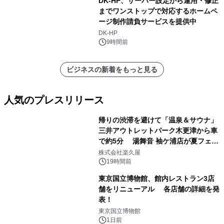
DK-HP、サーバー設定から運用・修正
までワンストップで対応するホームペ
ージ制作請負サービスを提供中
DK-HP
9時間前
ビジネスの新着をもっと見る
人気のプレスリリース
帰りの渋滞を避けて「温泉＆サウナ」
三井アウトレットパーク木更津から車
で約5分 湯舞音 袖ケ浦店が夏フェア
1
メニューを提供
株式会社楽久屋
19時間前
東京国立博物館、館内レストラン3店
舗をリニューアル 各店舗の詳細を発
表！
2
東京国立博物館
1日前