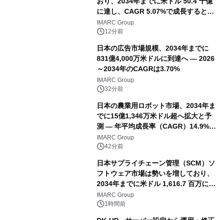
おり、2034年までに米ドル 50.4 十億
に達し、CAGR 5.07%で成長すると予
測
IMARC Group
12分前
日本の広告市場規模、2034年までに
831億4,000万米ドルに到達へ ― 2026
～2034年のCAGRは3.70%
IMARC Group
32分前
日本の農業用ロボット市場、2034年ま
でに15億1,346万米ドル超へ拡大と予
測 ― 年平均成長率（CAGR）14.9%を
記録
IMARC Group
42分前
日本サプライチェーン管理（SCM）ソ
フトウェア市場は勢いを増しており、
2034年までに米ドル 1,616.7 百万に達
し、CAGR 3.42%で成長すると予測
IMARC Group
1時間前