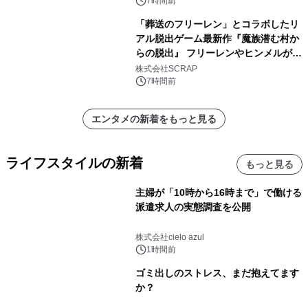
7時間前
「葬送のフリーレン」とコラボしたリ
アル脱出ゲーム最新作『魔族潜む村か
らの脱出』 フリーレンやヒンメルが武
器を手に魔族を見据える描き下ろしメ
株式会社SCRAP
インビジュアル公開
7時間前
エンタメの新着をもっと見る
ライフスタイルの新着
もっと見る
主婦が「10時から16時まで」で働ける
派遣求人の実態調査を公開
株式会社cielo azul
1時間前
ゴミ出しのストレス、まだ抱えてます
か？