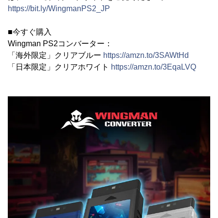
https://bit.ly/WingmanPS2_JP
■今すぐ購入
Wingman PS2コンバーター：
「海外限定」クリアブルー
https://amzn.to/3SAWtHd
「日本限定」クリアホワイト
https://amzn.to/3EqaLVQ