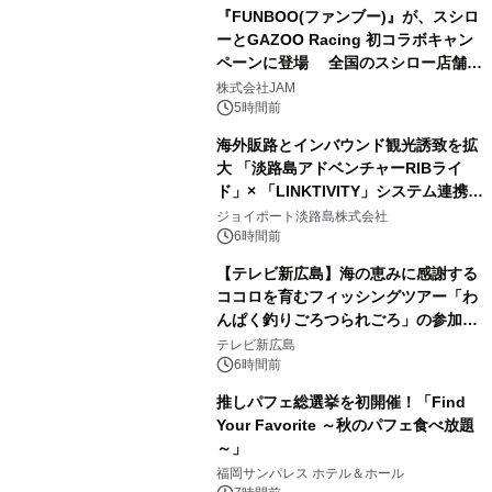
『FUNBOO(ファンブー)』が、スシロ
ーとGAZOO Racing 初コラボキャン
ペーンに登場 全国のスシロー店舗で
GR 4車種の FUNBOO(ミニカー)付き
株式会社JAM
メニューが展開されます
5時間前
海外販路とインバウンド観光誘致を拡
大 「淡路島アドベンチャーRIBライ
ド」× 「LINKTIVITY」システム連携を
開始！
ジョイポート淡路島株式会社
6時間前
【テレビ新広島】海の恵みに感謝する
ココロを育むフィッシングツアー「わ
んぱく釣りごろつられごろ」の参加小
学生を募集
テレビ新広島
6時間前
推しパフェ総選挙を初開催！「Find
Your Favorite ～秋のパフェ食べ放題
～」
福岡サンパレス ホテル＆ホール