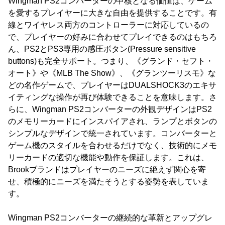
Wingman PS2コンバーターの中核となる価値は、ゲーム
を愛するプレイヤーに大きな自由を提供することです。有
線とワイヤレス両方のコントローラーに対応しているの
で、プレイヤーの好みに合わせてプレイできるのはもちろ
ん、PS2とPS3専用の感圧ボタン(Pressure sensitive
buttons)も完全サポート。つまり、《グランド・セフト・
オート》や《MLB The Show》、《グランツーリスモ》な
どの名作ゲームで、プレイヤーはDUALSHOCK3のエキサ
イティングな操作が再び体験できることを意味します。さ
らに、Wingman PS2コンバーターの外観デザインはPS2
のメモリーカードにインスパイアされ、ランプとボタンの
シンプルなデザインで統一されています。コンバーターと
ゲーム機のスタイルを合わせるだけでなく、技術的にメモ
リーカードの適切な機能や動作を保証します。これは、
Brookブランドはプレイヤーのニーズに絶えず関心を寄
せ、積極的にニーズを満たそうとする姿勢を表していま
す。
Wingman PS2コンバーターの継続的な革新とアップグレ