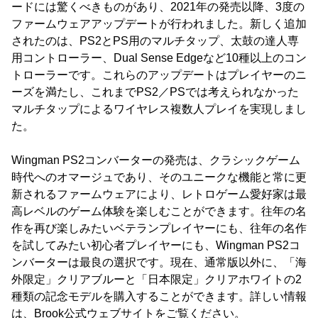
ードには驚くべきものがあり、2021年の発売以降、3度の
ファームウェアアップデートが行われました。新しく追加
されたのは、PS2とPS用のマルチタップ、太鼓の達人専
用コントローラー、Dual Sense Edgeなど10種以上のコン
トローラーです。これらのアップデートはプレイヤーのニ
ーズを満たし、これまでPS2／PSでは考えられなかった
マルチタップによるワイヤレス複数人プレイを実現しまし
た。
Wingman PS2コンバーターの発売は、クラシックゲーム
時代へのオマージュであり、そのユニークな機能と常に更
新されるファームウェアにより、レトロゲーム愛好家は最
高レベルのゲーム体験を楽しむことができます。往年の名
作を再び楽しみたいベテランプレイヤーにも、往年の名作
を試してみたい初心者プレイヤーにも、Wingman PS2コ
ンバーターは最良の選択です。現在、通常版以外に、「海
外限定」クリアブルーと「日本限定」クリアホワイトの2
種類の記念モデルを購入することができます。詳しい情報
は、Brook公式ウェブサイトをご覧ください。