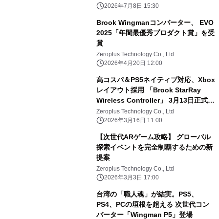
2026年7月8日 15:30
Brook Wingmanコンバーター、 EVO
2025「年間最優秀プロダクト賞」を受
賞
Zeroplus Technology Co., Ltd
2026年4月20日 12:00
高コスパ＆PS5ネイティブ対応、Xbox
レイアウト採用 「Brook StarRay
Wireless Controller」 3月13日正式発
売(現在発売中)
Zeroplus Technology Co., Ltd
2026年3月16日 11:00
【次世代ARゲーム攻略】 グローバル
探索イベントを完全制覇するための新
提案
Zeroplus Technology Co., Ltd
2026年3月3日 17:00
台湾の「職人魂」が結実。PS5、
PS4、PCの垣根を超える 次世代コン
バーター「Wingman P5」登場