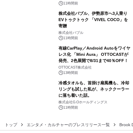
11時間前
株式会社バブル、伊勢原市へ3人乗り
EVトゥクトゥク 「VIVEL COCO」を
寄贈
4
株式会社バブル
11時間前
有線CarPlay／Android Autoをワイヤ
レス化 「Mini Aura」 OTTOCASTが
発売、2色展開で8/31まで40％OFF！
5
OTTOCAST株式会社
13時間前
冷感タオルも、首掛け扇風機も、冷却
リングも試した私が、ネッククーラー
に落ち着いた話。
6
株式会社G.Oホールディングス
11時間前
トップ
エンタメ・カルチャーのプレスリリース一覧
Brook 