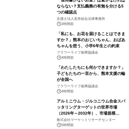
ならない？支払義務の有無を分ける5
つの確認点
弁護士法人若井綜合法律事務所
3時間前
「私にも、お花を届けることはできま
すか？」熊本のおじいちゃん、おばあ
ちゃんを想う、小学6年生との約束
フラワーライフ振興協議会
4時間前
「わたしたちにも何かできますか？」
子どもたちの一言から、熊本支援の輪
が全国へ
フラワーライフ振興協議会
4時間前
アルミニウム・ジルコニウム合金スパ
ッタリングターゲットの世界市場
（2026年～2032年）、市場規模
（0.995、0.999、その他）・分析レポ
株式会社マーケットリサーチセンター
ートを発表
5時間前