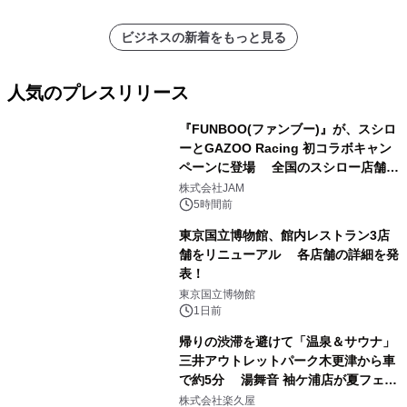
ビジネスの新着をもっと見る
人気のプレスリリース
『FUNBOO(ファンブー)』が、スシロ
ーとGAZOO Racing 初コラボキャン
ペーンに登場 全国のスシロー店舗で
1
GR 4車種の FUNBOO(ミニカー)付き
株式会社JAM
メニューが展開されます
5時間前
東京国立博物館、館内レストラン3店
舗をリニューアル 各店舗の詳細を発
表！
2
東京国立博物館
1日前
帰りの渋滞を避けて「温泉＆サウナ」
三井アウトレットパーク木更津から車
で約5分 湯舞音 袖ケ浦店が夏フェア
3
メニューを提供
株式会社楽久屋