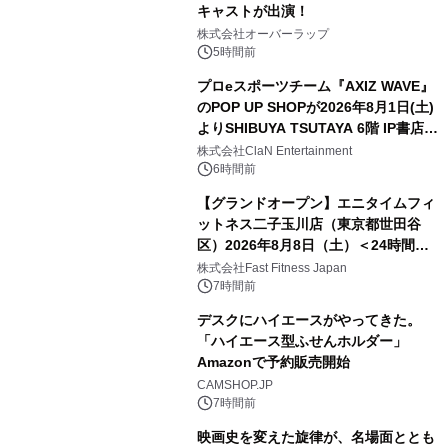
キャストが出演！
株式会社オーバーラップ
5時間前
プロeスポーツチーム『AXIZ WAVE』
のPOP UP SHOPが2026年8月1日(土)
よりSHIBUYA TSUTAYA 6階 IP書店で
開催決定！！
株式会社ClaN Entertainment
6時間前
【グランドオープン】エニタイムフィ
ットネス二子玉川店（東京都世田谷
区）2026年8月8日（土）＜24時間年
中無休のフィットネスジム＞
株式会社Fast Fitness Japan
7時間前
デスクにハイエースがやってきた。
「ハイエース型ふせんホルダー」
Amazonで予約販売開始
CAMSHOP.JP
7時間前
映画史を変えた旋律が、名場面ととも