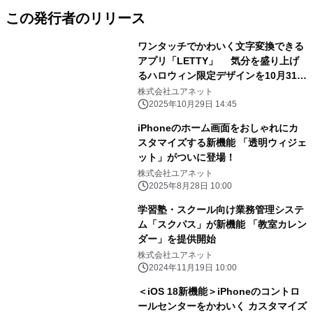
この発行者のリリース
ワンタッチでかわいく文字変換できる
アプリ「LETTY」 気分を盛り上げ
るハロウィン限定デザインを10月31日
まで公開中
株式会社ユアネット
2025年10月29日 14:45
iPhoneのホーム画面をおしゃれにカ
スタマイズする新機能 「透明ウィジェ
ット」がついに登場！
株式会社ユアネット
2025年8月28日 10:00
学習塾・スクール向け業務管理システ
ム「スクパス」が新機能 「教室カレン
ダー」を提供開始
株式会社ユアネット
2024年11月19日 10:00
＜iOS 18新機能＞iPhoneのコントロ
ールセンターをかわいく カスタマイズ