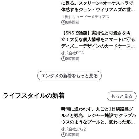
に甦る。スクリーン×オーケストラで
体感するジョン・ウィリアムズの世
界。ジョン・ウィリアムズ：シネマ・
（株）キョードーメディアス
スペクタキュラー・コンサート 開催決
8時間前
定！
【SNSで話題】実用性と可愛さを両
立！大切な個人情報をスマートに守る
ディズニーデザインのカードケースを
株式会社PGAが8月7日発売
株式会社PGA
8時間前
エンタメの新着をもっと見る
ライフスタイルの新着
もっと見る
時間に追われず、丸ごと1日淡路島グ
ルメと観光、レジャー施設で クラブハ
ウスのようなプールと、変わった形の
サウナも 「THE BOXY AWAJI」のお
株式会社ぷらど
得な素泊まり連泊プランで
1時間前