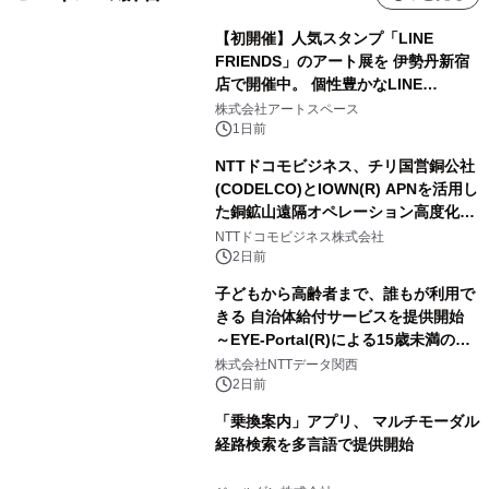
【初開催】人気スタンプ「LINE
FRIENDS」のアート展を 伊勢丹新宿
店で開催中。 個性豊かなLINE
FRIENDSの仲間たちが インテリアア
株式会社アートスペース
ートとして新たな魅力を発信。
1日前
NTTドコモビジネス、チリ国営銅公社
(CODELCO)とIOWN(R) APNを活用し
た銅鉱山遠隔オペレーション高度化に
向けた調査・実証を開始
NTTドコモビジネス株式会社
2日前
子どもから高齢者まで、誰もが利用で
きる 自治体給付サービスを提供開始
～EYE-Portal(R)による15歳未満の本
人認証と デジタルデバイド対策で実現
株式会社NTTデータ関西
～
2日前
「乗換案内」アプリ、 マルチモーダル
経路検索を多言語で提供開始