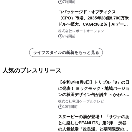
7時間前
コパッケージド・オプティクス
（CPO）市場、2035年28億8,700万米
ドルへ拡大、CAGR36.2％｜AIデータ
センター・高速光通信需要が成長を加
株式会社レポートオーシャン
速
7時間前
ライフスタイルの新着をもっと見る
人気のプレスリリース
【令和8年8月8日】トリプル「8」の日
に発表！ ヨックモック・地域バージョ
ンの秋田デザイン缶が誕生 ～かわいい
1
秋田犬の子犬と秋田の四季と名所を巡
株式会社秋田ケーブルテレビ
るパッケージ～ 9月1日(火)秋田県内で
10時間前
販売開始
スヌーピーの湯が登場！ 「サウナのあ
とに楽しむPEANUTS」第2弾 渋谷
の人気銭湯「改良湯」と期間限定のコ