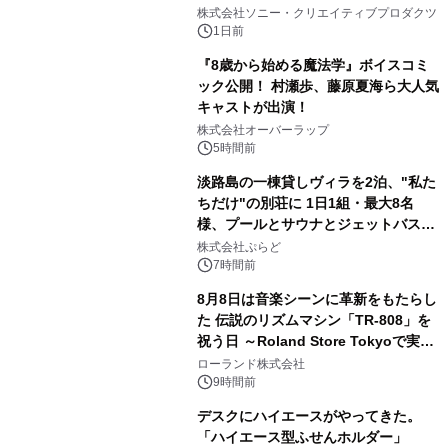
2
ラボレーション サウナイキタイコラ
株式会社ソニー・クリエイティブプロダクツ
ボグッズも発売決定！
1日前
『8歳から始める魔法学』ボイスコミ
ック公開！ 村瀬歩、藤原夏海ら大人気
キャストが出演！
3
株式会社オーバーラップ
5時間前
淡路島の一棟貸しヴィラを2泊、"私た
ちだけ"の別荘に 1日1組・最大8名
様、プールとサウナとジェットバス付
4
きで Villa Mon Temps AWAJIの連泊
株式会社ぷらど
素泊りプラン
7時間前
8月8日は音楽シーンに革新をもたらし
た 伝説のリズムマシン「TR-808」を
祝う日 ～Roland Store Tokyoで実機
5
を展示しての 記念キャンペーンを開
ローランド株式会社
催 英国ラジオ「NTS」の 特別プログ
9時間前
ラムや、「TR-808」を愛する伝説的
デスクにハイエースがやってきた。
アーティストを フィーチャーしたアニ
「ハイエース型ふせんホルダー」
メーションを公開～