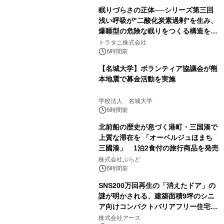
眠りづらさの正体──シリーズ第三回
浅い呼吸が"二酸化炭素過剰"を生み、
爆睡型の危険な眠りをつくる構造を解
説
トラタニ株式会社
6時間前
【名城大学】ボランティア協議会が熊
本地震で募金活動を実施
学校法人 名城大学
6時間前
北前船の歴史が息づく港町・三国湊で
上質な滞在を 「オーベルジュほまち
三國湊」 1泊2食付の旅行商品を発売
株式会社ぷらど
6時間前
SNS200万回再生の「消えたドア」の
謎が明かされる、建築面積9坪のシニ
ア向けコンパクトバリアフリー住宅が
誕生
株式会社アース