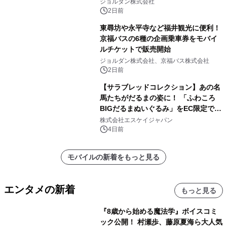
ジョルダン株式会社
2日前
東尋坊や永平寺など福井観光に便利！
京福バスの6種の企画乗車券をモバイ
ルチケットで販売開始
ジョルダン株式会社、京福バス株式会社
2日前
【サラブレッドコレクション】あの名
馬たちがだるまの姿に！ 「ふわころ
BIGだるまぬいぐるみ」をEC限定で受
注販売開始
株式会社エスケイジャパン
4日前
モバイルの新着をもっと見る
エンタメの新着
もっと見る
『8歳から始める魔法学』ボイスコミ
ック公開！ 村瀬歩、藤原夏海ら大人気