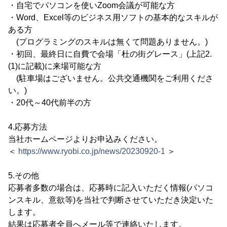
・自宅でパソコンを使いZoom会議が可能な方
・Word、Excel等のビジネス用ソフトの基本的なスキルが
ある方
(プログラミングのスキルは無くて問題ありません。)
・初回、最終日に自費で会場「杜の街グレース」(上記2.
(1)に記載)に来場可能な方
(駐車場はございません。公共交通機関をご利用くださ
い。)
・20代～40代前半の方
4.応募方法
当社ホームページよりお申込みください。
＜
https://www.ryobi.co.jp/news/20230920-1
＞
5.その他
応募者多数の場合は、応募時に記入いただく情報(パソコ
ンスキル、意欲等)を当社で判断させていただき決定いた
します。
結果は応募者全員へメール等で連絡いたします。