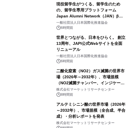
現役留学生がつくる、留学生のため
の、留学生専用プラットフォーム
Japan Alumni Network（JAN）β版
をリリース
一般社団法人日本国際化推進協会
6時間前
世界とつながる、日本をひらく。 創立
13周年、JAPI公式Webサイトを全面
リニューアル
一般社団法人日本国際化推進協会
6時間前
二酸化窒素（NO2）ガス滅菌の世界市
場（2026年～2032年）、市場規模
（NO2滅菌チャンバー、インジケータ
ーおよびモニタリングシステム、その
株式会社マーケットリサーチセンター
他）・分析レポートを発表
8時間前
アルテミシニン酸の世界市場（2026年
～2032年）、市場規模（全合成、半合
成）・分析レポートを発表
株式会社マーケットリサーチセンター
8時間前