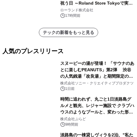
祝う日 ～Roland Store Tokyoで実機
を展示しての 記念キャンペーンを開
ローランド株式会社
催 英国ラジオ「NTS」の 特別プログ
17時間前
ラムや、「TR-808」を愛する伝説的
アーティストを フィーチャーしたアニ
テックの新着をもっと見る
メーションを公開～
人気のプレスリリース
スヌーピーの湯が登場！ 「サウナのあ
とに楽しむPEANUTS」第2弾 渋谷
の人気銭湯「改良湯」と期間限定のコ
1
ラボレーション サウナイキタイコラ
株式会社ソニー・クリエイティブプロダクツ
ボグッズも発売決定！
1日前
時間に追われず、丸ごと1日淡路島グ
ルメと観光、レジャー施設で クラブハ
ウスのようなプールと、変わった形の
2
サウナも 「THE BOXY AWAJI」のお
株式会社ぷらど
得な素泊まり連泊プランで
9時間前
淡路島の一棟貸しヴィラを2泊、"私た