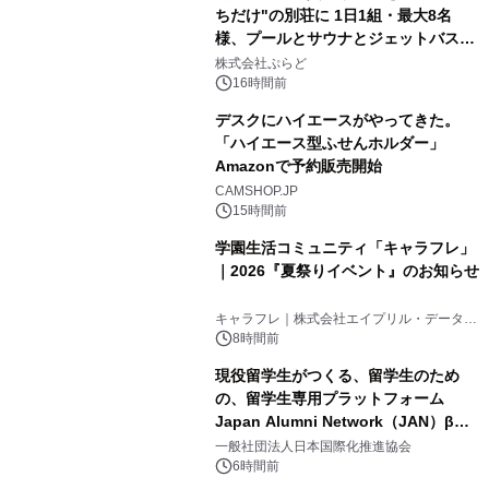
ちだけ"の別荘に 1日1組・最大8名
様、プールとサウナとジェットバス付
3
きで Villa Mon Temps AWAJIの連泊
株式会社ぷらど
素泊りプラン
16時間前
デスクにハイエースがやってきた。
「ハイエース型ふせんホルダー」
Amazonで予約販売開始
4
CAMSHOP.JP
15時間前
学園生活コミュニティ「キャラフレ」
｜2026『夏祭りイベント』のお知らせ
5
キャラフレ｜株式会社エイプリル・データ・
デザインズ
8時間前
現役留学生がつくる、留学生のため
の、留学生専用プラットフォーム
Japan Alumni Network（JAN）β版
6
をリリース
一般社団法人日本国際化推進協会
6時間前