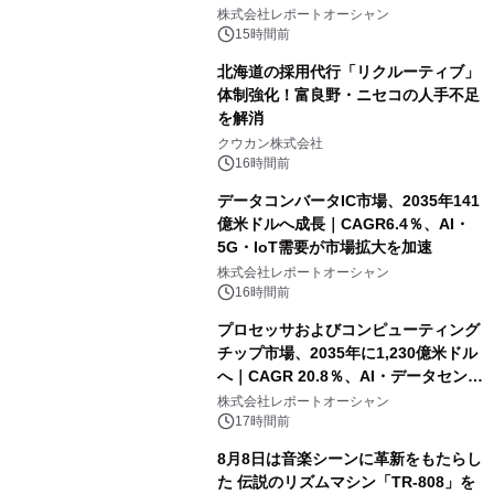
センター・高速光通信需要が成長を加
株式会社レポートオーシャン
速
15時間前
北海道の採用代行「リクルーティブ」
体制強化！富良野・ニセコの人手不足
を解消
クウカン株式会社
16時間前
データコンバータIC市場、2035年141
億米ドルへ成長｜CAGR6.4％、AI・
5G・IoT需要が市場拡大を加速
株式会社レポートオーシャン
16時間前
プロセッサおよびコンピューティング
チップ市場、2035年に1,230億米ドル
へ｜CAGR 20.8％、AI・データセンタ
ー需要が成長を牽引
株式会社レポートオーシャン
17時間前
8月8日は音楽シーンに革新をもたらし
た 伝説のリズムマシン「TR-808」を