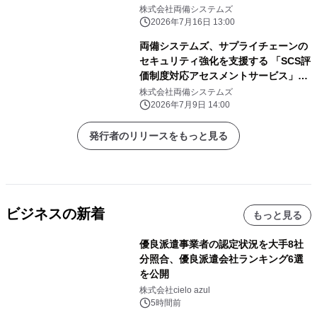
事例を公開
株式会社両備システムズ
2026年7月16日 13:00
両備システムズ、サプライチェーンの
セキュリティ強化を支援する 「SCS評
価制度対応アセスメントサービス」を
提供開始
株式会社両備システムズ
2026年7月9日 14:00
発行者のリリースをもっと見る
ビジネスの新着
もっと見る
優良派遣事業者の認定状況を大手8社
分照合、優良派遣会社ランキング6選
を公開
株式会社cielo azul
5時間前