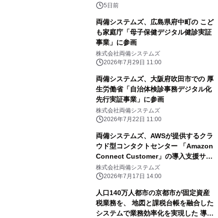
5日前
両備システムズ、広島県府中町の こど
も家庭庁「母子保健デジタル健診実証
事業」に参画
株式会社両備システムズ
2026年7月29日 11:00
両備システムズ、大阪府吹田市での 厚
生労働省「自治体検診事務デジタル化
先行実証事業」に参画
株式会社両備システムズ
2026年7月22日 11:00
両備システムズ、AWSが提供するクラ
ウド型コンタクトセンター 「Amazon
Connect Customer」の導入支援サー
ビスを開始 人材不足・対応負荷の課
株式会社両備システムズ
題を解決しコンタクトセンター改革を
2026年7月17日 14:00
支援
人口140万人都市の京都市が固定資産
税業務を、 地図と課税台帳を融合した
システムで業務効率化を実現した 導入