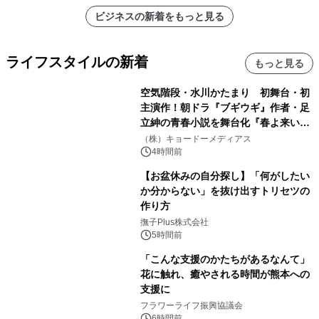
ビジネスの新着をもっと見る
ライフスタイルの新着
もっと見る
空気階段・水川かたまり 初舞台・初
主演作！朝ドラ『ブギウギ』作者・足
立紳の青春小説を舞台化『春よ来い、
マジで来い』キービジュアル解禁！
（株）キョードーメディアス
4時間前
【お盆休みの自分探し】「何がしたい
か分からない」を抜け出すトリセツの
作り方
撫子Plus株式会社
5時間前
「こんな支援のかたちがあるなんて」
花に触れ、癒やされる時間が熊本への
支援に
フラワーライフ振興協議会
6時間前