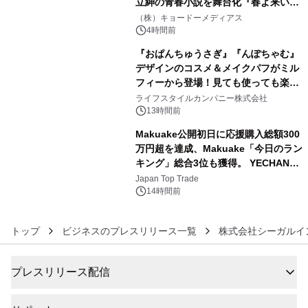
立紳の青春小説を舞台化『春よ来い、
4
マジで来い』キービジュアル解禁！
（株）キョードーメディアス
4時間前
『おぱんちゅうさぎ』『んぽちゃむ』
デザインのコスメ＆メイクパフがミル
フィーから登場！見ても使っても楽し
5
い、ポップでキュートなコレクショ
ライフスタイルカンパニー株式会社
ン。
13時間前
Makuake公開初日に応援購入総額300
万円超を達成、Makuake「今日のラン
キング」総合3位も獲得。 YECHAN音
6
浴シンギングボウル第2弾の大型サイ
Japan Top Trade
ズ（XL・2XL・3XL）を先行販売中
14時間前
トップ
ビジネスのプレスリリース一覧
株式会社シーガルイ
プレスリリース配信