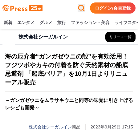
ログイン/会員登録
新着
エンタメ
グルメ
旅行
ファッション・美容
ライフスタ
株式会社シーガルイン
リリース一覧
海の厄介者“ガンガゼウニの殻”を有効活用！
フジツボやカキの付着を防ぐ天然素材の船底
忌避剤 「船底バリア」を10月1日よりリニュ
ーアル販売
～ガンガゼウニをムラサキウニと同等の味覚に引き上げる
レシピも開発～
株式会社シーガルイン
商品
2023年9月29日 17:15