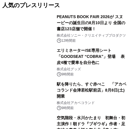
人気のプレスリリース
PEANUTS BOOK FAIR 2026が スヌ
ーピーの誕生日の8月10日より 全国の
書店123店舗で開催！
1
株式会社ソニー・クリエイティブプロダクツ
12時間前
エリミネーター/SE専用シート
「GOODSEAT “COBRA”」登場 表
皮4種で愛車を自分色に
2
株式会社グッズ
9時間前
駅を降りたら、すぐ赤べこ 「アカベ
コランド会津若松駅前店」8月8日(土)
開業
3
株式会社アカベコランド
9時間前
空気階段・水川かたまり 初舞台・初
主演作！朝ドラ『ブギウギ』作者・足