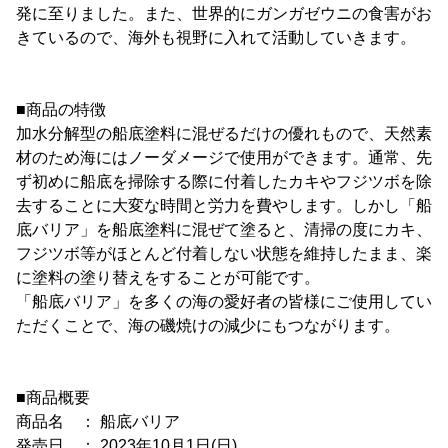
発に至りました。また、世界的にガンガゼウニの食害がお
きているので、海外も視野に入れて活動していきます。
■商品の特徴
加水分解型の船底塗料に混ぜるだけの優れもので、天然素
材のため海にはノーダメージで使用ができます。通常、先
ず初めに船底を掃除する際に付着したカキやフジツボを除
去することに大変な時間と労力を費やします。しかし「船
底バリア」を船底塗料に混ぜて塗ると、清掃の度にカキ、
フジツボ等がほとんど付着しない状態を維持したまま、楽
に塗料の塗り替えをすることが可能です。
「船底バリア」を多くの海の愛好者の皆様にご使用してい
ただくことで、海の磯焼けの減少にもつながります。
■商品概要
商品名 ： 船底バリア
発売日 ： 2023年10月1日(日)