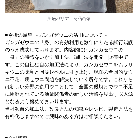
船底バリア 商品画像
■今後の展望 ～ガンガゼウニの活用について～
ガンガゼウニの「身」の有効利用も数年にわたる試行錯誤
のうえ成功しております。内容的にはガンガゼウニの
「身」の特徴をいかす加工法、調理法を開発、販売中で
す。この自社独自の加工法により、ガンガゼウニをムラサ
キウニの味覚と同等レベルに引き上げ、現在の全国的なウ
ニ不足、痩せウニ問題を解決していく所存です。これから
は新しい分野の食用ウニとして、全国の磯焼けでウニ不足
に困窮されている漁業関係者の新しい活路を見出す収入源
となるよう努めてまいります。
当社独自の加工法、改良方法の知識やレシピ、製造方法を
有料化しますのでご興味のある方はご相談ください。