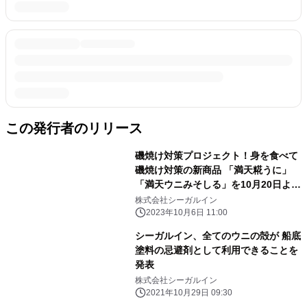
この発行者のリリース
磯焼け対策プロジェクト！身を食べて
磯焼け対策の新商品 「満天糀うに」
「満天ウニみそしる」を10月20日より
販売
株式会社シーガルイン
2023年10月6日 11:00
シーガルイン、全てのウニの殻が 船底
塗料の忌避剤として利用できることを
発表
株式会社シーガルイン
2021年10月29日 09:30