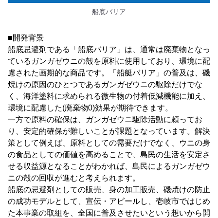
船底バリア
■開発背景
船底忌避剤である「船底バリア」は、通常は廃棄物となっ
ているガンガゼウニの殻を原料に使用しており、環境に配
慮された画期的な商品です。「船艇バリア」の普及は、磯
焼けの原因のひとつであるガンガゼウニの駆除だけでな
く、海洋塗料に求められる微生物の付着低減機能に加え、
環境に配慮した(廃棄物0)効果が期待できます。
一方で原料の確保は、ガンガゼウニ駆除活動に頼ってお
り、安定的確保が難しいことが課題となっています。解決
策として例えば、原料としての需要だけでなく、ウニの身
の食品としての価値を高めることで、島民の生活を安定さ
せる収益源となることがわかれば、島民によるガンガゼウ
ニの殻の回収が進むと考えられます。
船底の忌避剤としての販売、身の加工販売、磯焼けの防止
の成功モデルとして、宣伝・アピールし、壱岐市ではじめ
た本事業の取組を、全国に普及させたいという想いから開