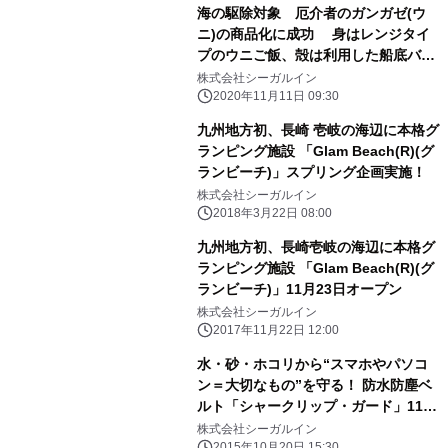
海の駆除対象 厄介者のガンガゼ(ウ
ニ)の商品化に成功 身はレンジタイ
プのウニご飯、殻は利用した船底バリ
アとして 12月1日に販売開始
株式会社シーガルイン
2020年11月11日 09:30
九州地方初、長崎 壱岐の海辺に本格グ
ランピング施設 「Glam Beach(R)(グ
ランビーチ)」スプリング企画実施！
株式会社シーガルイン
2018年3月22日 08:00
九州地方初、長崎壱岐の海辺に本格グ
ランピング施設 「Glam Beach(R)(グ
ランビーチ)」11月23日オープン
株式会社シーガルイン
2017年11月22日 12:00
水・砂・ホコリから“スマホやパソコ
ン＝大切なもの”を守る！ 防水防塵ベ
ルト「シャークリップ・ガード」11月
15日 発売
株式会社シーガルイン
2015年10月20日 15:30