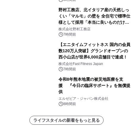
野村工務店、北イタリア産の天然しっ
くい「マルモ」の壁を 全住宅で標準仕
様として採用「本当に良いものだけに
こだわる」
株式会社野村工務店
7時間前
【エニタイムフィットネス 国内の会員
数120万人突破】グランドオープンの
西小山店が世界6,000店舗目で達成！
株式会社Fast Fitness Japan
7時間前
令和8年熊本地震の被災地医療を支
援 『今日の臨床サポート』を無償提
供
エルゼビア・ジャパン株式会社
8時間前
ライフスタイルの新着をもっと見る