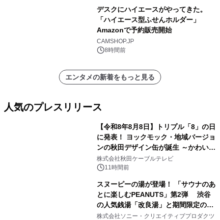
デスクにハイエースがやってきた。
「ハイエース型ふせんホルダー」
Amazonで予約販売開始
CAMSHOP.JP
8時間前
エンタメの新着をもっと見る
人気のプレスリリース
【令和8年8月8日】トリプル「8」の日
に発表！ ヨックモック・地域バージョ
ンの秋田デザイン缶が誕生 ～かわいい
1
秋田犬の子犬と秋田の四季と名所を巡
株式会社秋田ケーブルテレビ
るパッケージ～ 9月1日(火)秋田県内で
11時間前
販売開始
スヌーピーの湯が登場！ 「サウナのあ
とに楽しむPEANUTS」第2弾 渋谷
の人気銭湯「改良湯」と期間限定のコ
2
ラボレーション サウナイキタイコラ
株式会社ソニー・クリエイティブプロダクツ