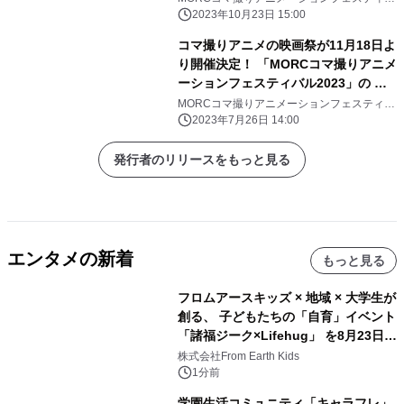
ル事務局
ップ発表！
2023年10月23日 15:00
コマ撮りアニメの映画祭が11月18日よ
り開催決定！ 「MORCコマ撮りアニメ
ーションフェスティバル2023」の 国
際コンペティション作品応募受付をス
MORCコマ撮りアニメーションフェスティバ
ル事務局
タート！
2023年7月26日 14:00
発行者のリリースをもっと見る
エンタメの新着
もっと見る
フロムアースキッズ × 地域 × 大学生が
創る、 子どもたちの「自育」イベント
「諸福ジーク×Lifehug」 を8月23日
(日)開催
株式会社From Earth Kids
1分前
学園生活コミュニティ「キャラフレ」