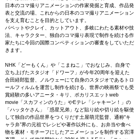
日本のコマ撮りアニメーションの作家発掘と育成、作品発
表と交流の場、これからの日本のコマ撮りアニメーション
を支え育むことを目的としています。
パペットやクレイ、カットアウト、多岐にわたる素材や技
法、キャラクター、独自のコマ撮り表現で制作を続ける作
家たちに今回の国際コンペティションの審査をしていただ
きます。
NHK「どーもくん」や「こまねこ」でおなじみ、自身で
立ち上げたスタジオ「ドワーフ」が今年20周年を迎えた
合田経郎監督、ノルウェーにて自身のスタジオであるトロ
ールフィルムを運営し制作を続ける、世界の映画祭でも受
賞経験の多いアニータ・キリ、ポカリスエットweb
movie「スカフィンのうた」やEテレ「シャキーン！」の
「ハッタケさん」「惑星兄弟」など貼り絵や切り絵を駆使
して独自の作品世界をつくりだす土屋萌児監督、通称“キ
ャラ弁”界の元祖でレシピや著作以外にも、お弁当や食べ
物を素材・モチーフにしたアニメーションを制作する宮澤