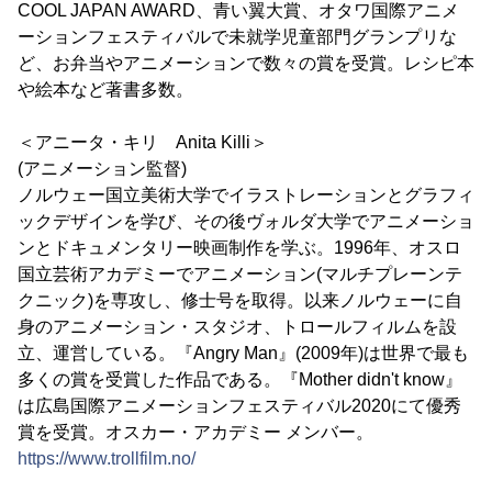
COOL JAPAN AWARD、青い翼大賞、オタワ国際アニメ
ーションフェスティバルで未就学児童部門グランプリな
ど、お弁当やアニメーションで数々の賞を受賞。レシピ本
や絵本など著書多数。
＜アニータ・キリ Anita Killi＞
(アニメーション監督)
ノルウェー国立美術大学でイラストレーションとグラフィ
ックデザインを学び、その後ヴォルダ大学でアニメーショ
ンとドキュメンタリー映画制作を学ぶ。1996年、オスロ
国立芸術アカデミーでアニメーション(マルチプレーンテ
クニック)を専攻し、修士号を取得。以来ノルウェーに自
身のアニメーション・スタジオ、トロールフィルムを設
立、運営している。『Angry Man』(2009年)は世界で最も
多くの賞を受賞した作品である。『Mother didn't know』
は広島国際アニメーションフェスティバル2020にて優秀
賞を受賞。オスカー・アカデミー メンバー。
https://www.trollfilm.no/