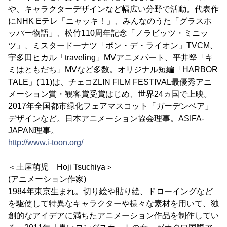
や、キャラクターデザインなど幅広い分野で活動。代表作
にNHK Eテレ「ニャッキ！」、みんなのうた「グラスホ
ッパー物語」、松竹110周年記念「ノラビッツ・ミニッ
ツ」、ミスタードーナツ「ポン・デ・ライオン」TVCM、
宇多田ヒカル「traveling」MVアニメパート、平井堅「キ
ミはともだち」MVなど多数。オリジナル短編「HARBOR
TALE」('11)は、チェコZLIN FILM FESTIVAL最優秀アニ
メーション賞・観客賞受賞はじめ、世界24ヵ国で上映。
2017年全国都市緑化フェアマスコット「ガーデンベア」
デザインなど。日本アニメーション協会理事。ASIFA-
JAPAN理事。
http://www.i-toon.org/
＜土屋萌児 Hoji Tsuchiya＞
(アニメーション作家)
1984年東京生まれ。切り絵や貼り絵、ドローイングなど
を駆使して特異なキャラクターや様々な素材を用いて、独
創的なアイデアに満ちたアニメーション作品を制作してい