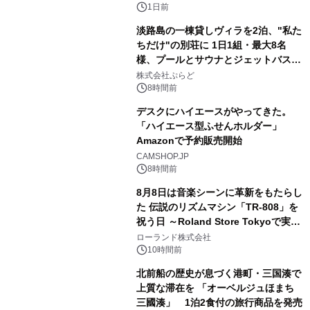
ボグッズも発売決定！
1日前
淡路島の一棟貸しヴィラを2泊、"私た
ちだけ"の別荘に 1日1組・最大8名
様、プールとサウナとジェットバス付
3
きで Villa Mon Temps AWAJIの連泊
株式会社ぷらど
素泊りプラン
8時間前
デスクにハイエースがやってきた。
「ハイエース型ふせんホルダー」
Amazonで予約販売開始
4
CAMSHOP.JP
8時間前
8月8日は音楽シーンに革新をもたらし
た 伝説のリズムマシン「TR-808」を
祝う日 ～Roland Store Tokyoで実機
5
を展示しての 記念キャンペーンを開
ローランド株式会社
催 英国ラジオ「NTS」の 特別プログ
10時間前
ラムや、「TR-808」を愛する伝説的
北前船の歴史が息づく港町・三国湊で
アーティストを フィーチャーしたアニ
上質な滞在を 「オーベルジュほまち
メーションを公開～
三國湊」 1泊2食付の旅行商品を発売