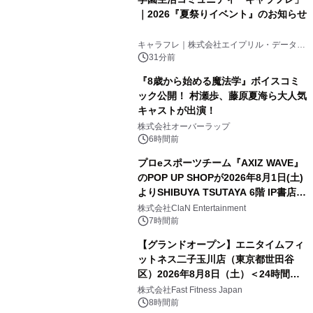
｜2026『夏祭りイベント』のお知らせ
キャラフレ｜株式会社エイプリル・データ・
デザインズ
31分前
『8歳から始める魔法学』ボイスコミ
ック公開！ 村瀬歩、藤原夏海ら大人気
キャストが出演！
株式会社オーバーラップ
6時間前
プロeスポーツチーム『AXIZ WAVE』
のPOP UP SHOPが2026年8月1日(土)
よりSHIBUYA TSUTAYA 6階 IP書店で
開催決定！！
株式会社ClaN Entertainment
7時間前
【グランドオープン】エニタイムフィ
ットネス二子玉川店（東京都世田谷
区）2026年8月8日（土）＜24時間年
中無休のフィットネスジム＞
株式会社Fast Fitness Japan
8時間前