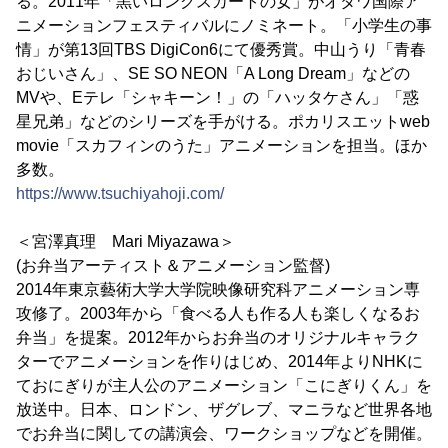
る。2011年「黒いロングスカートの女」がオタワ国際ア
ニメーションフェスティバルにノミネート。「小学生の事
情」が第13回TBS DigiCon6にて優秀賞。中山うり「青春
おじいさん」、SE SO NEON「A Long Dream」などの
MVや、Eテレ「シャキーン！」の「ハッタケさん」「惑
星兄弟」などのシリーズを手がける。ポカリスエットweb
movie「スカフィンのうた」アニメーションを担当。ほか
多数。
https://www.tsuchiyahoji.com/
＜宮澤真理 Mari Miyazawa＞
(お弁当アーティスト＆アニメーション監督)
2014年東京藝術大学大学院映像研究科アニメーション専
攻修了。2003年から「食べる人も作る人も楽しくなるお
弁当」を提案。2012年からお弁当のオリジナルキャラク
ターでアニメーションを作りはじめ、2014年よりNHKに
ておにぎりが主人公のアニメーション「こにぎりくん」を
放送中。日本、ロンドン、ザグレブ、マニラなど世界各地
でお弁当に関しての講演会、ワークショップなどを開催。