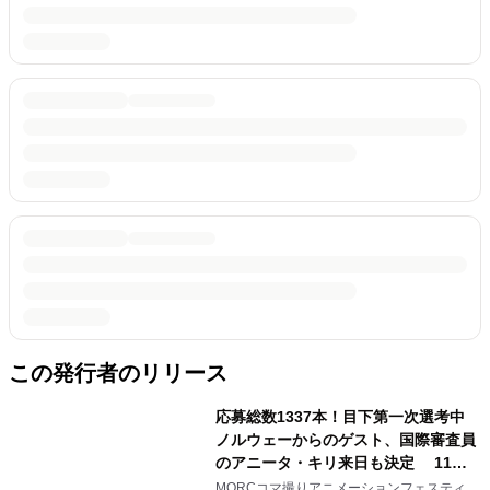
この発行者のリリース
応募総数1337本！目下第一次選考中
ノルウェーからのゲスト、国際審査員
のアニータ・キリ来日も決定 11月
開催のコマ撮り映画祭の上映ラインナ
MORCコマ撮りアニメーションフェスティバ