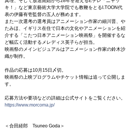
真理、そして放送開始から28年を迎えるEテレ「ニャッ
キ！」など東京藝術大学大学院でも教鞭をとるI.TOON代
表の伊藤有壱監督の五人が務めます。
また一次選考の選考員はアニメーション作家の細川晋、や
たみほ、イギリス在住で日本の文化やアニメーションを紹
介する「こたつ日本アニメーション映画祭」を開催するな
ど幅広く活動するメレディス英子らが担当。
映画祭のメインビジュアルはアニメーション作家の鈴木沙
織が制作。
作品の応募は10月15日〆切。
映画祭の上映プログラムやチケット情報は追って公開しま
す。
応募方法や要項などの詳細は公式サイトをご覧ください。
https://www.morcoma.jp/
＜合田経郎 Tsuneo Goda＞