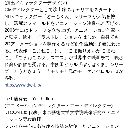
(演出／キャラクターデザイン)
CMディレクターとして演出家のキャリアをスタート。
NHKキャラクター「どーもくん」シリーズが人気を博
し、活躍のフィールドをアニメーション映像へと広げる。
2003年にはドワーフを立ち上げ、アニメーション作家へ
と転身。絵本、イラストレーションをはじめ、自身でも
2Dアニメーションを制作するなど創作活動は多岐にわた
る。代表作「こまねこ」は、「こま撮りえいが こまね
こ」「こまねこのクリスマス」が世界中の映画祭で上映さ
れ高い評価を受ける。宇多田ヒカル「ぼくはくま」シリー
ズ「とうときょう」「モリモリ島のモーグとペロル」ほか
多数。
http://www.dw-f.jp/
＜伊藤有壱 Yuichi Ito＞
(アニメーションディレクター・アートディレクター)
I.TOON Ltd.代表／東京藝術大学大学院映像研究科アニメ
ーション専攻教授
クレイを中心にあらゆる技法を駆使したアニメーション